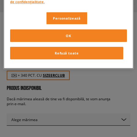
de confidențialitate.
Personalizează
ADIDAS OZWEEGO
OK
bărbați, sneakers
Refuză toate
339,99 RON
cu TVA
+ 340 PCT. CU
SIZEERCLUB
PRODUS INDISPONIBIL
Dacă mărimea aleasă de tine va fi disponibilă, te vom anunța
prin e-mail.
Alege mărimea