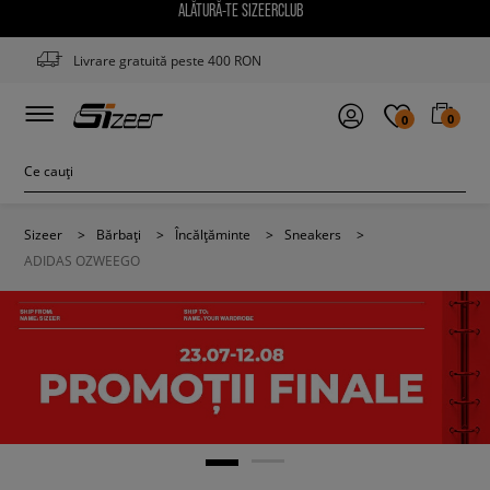
ALĂTURĂ-TE SIZEERCLUB
Livrare gratuită peste 400 RON
0
0
Sizeer
>
Bărbați
>
Încălțăminte
>
Sneakers
>
ADIDAS OZWEEGO