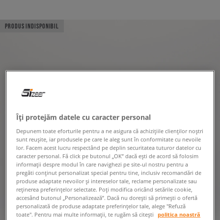
PRODUS INDISPONIBIL
Îți protejăm datele cu caracter personal
Depunem toate eforturile pentru a ne asigura că achizițiile clienților noștri
sunt reușite, iar produsele pe care le aleg sunt în conformitate cu nevoile
lor. Facem acest lucru respectând pe deplin securitatea tuturor datelor cu
caracter personal. Fă click pe butonul „OK” dacă ești de acord să folosim
informații despre modul în care navighezi pe site-ul nostru pentru a
pregăti conținut personalizat special pentru tine, inclusiv recomandări de
produse adaptate nevoilor și intereselor tale, reclame personalizate sau
reținerea preferințelor selectate. Poți modifica oricând setările cookie,
accesând butonul „Personalizează”. Dacă nu dorești să primești o ofertă
personalizată de produse adaptate preferințelor tale, alege "Refuză
toate". Pentru mai multe informații, te rugăm să citești
politica noastră