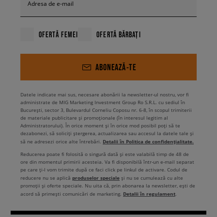
Adresa de e-mail
OFERTĂ FEMEI
OFERTĂ BĂRBAȚI
ABONEAZĂ-TE
Datele indicate mai sus, necesare abonării la newsletter-ul nostru, vor fi
administrate de MIG Marketing Investment Group Ro S.R.L. cu sediul în
București, sector 3, Bulevardul Corneliu Coposu nr. 6-8, în scopul trimiterii
de materiale publicitare și promoționale (în interesul legitim al
Administratorului). În orice moment și în orice mod posibil poți să te
dezabonezi, să soliciți ștergerea, actualizarea sau accesul la datele tale și
Detalii în Politica de confidențialitate.
să ne adresezi orice alte întrebări.
Reducerea poate fi folosită o singură dată și este valabilă timp de 48 de
ore din momentul primirii acesteia. Va fi disponibilă într-un e-mail separat
pe care ți-l vom trimite după ce faci click pe linkul de activare. Codul de
produselor speciale
reducere nu se aplică
și nu se cumulează cu alte
promoții și oferte speciale. Nu uita că, prin abonarea la newsletter, ești de
Detalii în regulament
acord să primești comunicări de marketing.
.