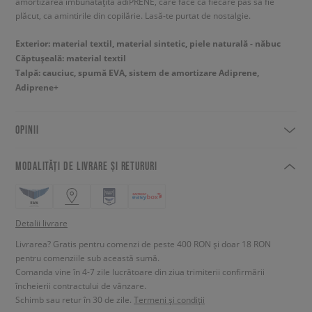
amortizarea îmbunătățită adiPRENE, care face ca fiecare pas să fie
plăcut, ca amintirile din copilărie. Lasă-te purtat de nostalgie.
Exterior: material textil, material sintetic, piele naturală - năbuc
Căptușeală: material textil
Talpă: cauciuc, spumă EVA, sistem de amortizare Adiprene,
Adiprene+
OPINII
MODALITĂȚI DE LIVRARE ȘI RETURURI
Detalii livrare
Livrarea? Gratis pentru comenzi de peste 400 RON și doar 18 RON
pentru comenziile sub această sumă.
Comanda vine în 4-7 zile lucrătoare din ziua trimiterii confirmării
încheierii contractului de vânzare.
Schimb sau retur în 30 de zile.
Termeni și condiții