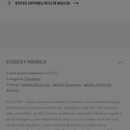
VERIFICĂ DISPONIBILITATEA ÎN MAGAZIN
DESCRIEREA PRODUSULUI
Codul producătorului:
H03402
Categorie:
Sneakers
Colecții:
adidas Originals
adidas Ozweego
adidas OzWorld
Bărbați
Anul 1996 – adidas lansează sneakerșii Ozwee, care combină designul
îndrăzneț cu amortizarea eficientă, câștigând mulți fani. Anii următori
aduc actualizări, iar Raf Simons se alătură colaborării. Modelul capătă o
nouă înfățișare, care îmbină stilul urban cu luxul. Astăzi, sunt mai mult
decât niște sneakers – sunt o bucată de istorie, un vibe retro și