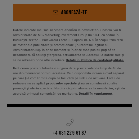
ABONEAZĂ-TE
Datele indicate mai sus, necesare abonării la newsletter-ul nostru, vor fi
administrate de MIG Marketing Investment Group Ro S.R.L. cu sediul în
București, sector 3, Bulevardul Corneliu Coposu nr. 6-8, în scopul trimiterii
de materiale publicitare și promoționale (în interesul legitim al
Administratorului). În orice moment și în orice mod posibil poți să te
dezabonezi, să soliciți ștergerea, actualizarea sau accesul la datele tale și
Detalii în Politica de confidențialitate.
să ne adresezi orice alte întrebări.
Reducerea poate fi folosită o singură dată și este valabilă timp de 48 de
ore din momentul primirii acesteia. Va fi disponibilă într-un e-mail separat
pe care ți-l vom trimite după ce faci click pe linkul de activare. Codul de
produselor speciale
reducere nu se aplică
și nu se cumulează cu alte
promoții și oferte speciale. Nu uita că, prin abonarea la newsletter, ești de
Detalii în regulament
acord să primești comunicări de marketing.
.
+4 031 229 61 87