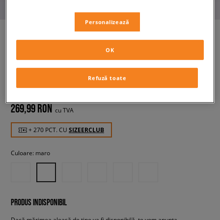
Personalizează
OK
ADIDAS PANTALONI FB
LOOSE TP
femei, pantaloni
Refuză toate
269,99 RON
cu TVA
+ 270 PCT. CU
SIZEERCLUB
Culoare:
maro
PRODUS INDISPONIBIL
Dacă mărimea aleasă de tine va fi disponibilă, te vom anunța