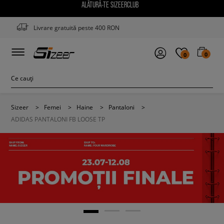
ALĂTURĂ-TE SIZEERCLUB
Livrare gratuită peste 400 RON
0
0
Sizeer
>
Femei
>
Haine
>
Pantaloni
>
ADIDAS PANTALONI FB LOOSE TP