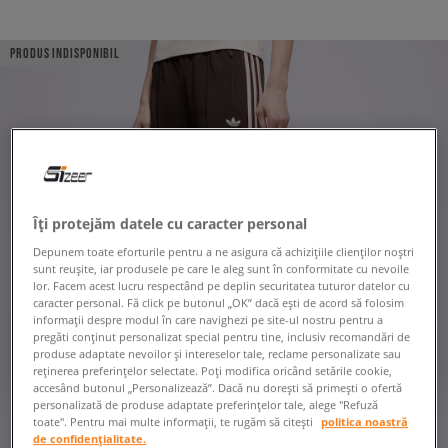
PRODUS INDISPONIBIL
Îți protejăm datele cu caracter personal
Depunem toate eforturile pentru a ne asigura că achizițiile clienților noștri
sunt reușite, iar produsele pe care le aleg sunt în conformitate cu nevoile
lor. Facem acest lucru respectând pe deplin securitatea tuturor datelor cu
caracter personal. Fă click pe butonul „OK” dacă ești de acord să folosim
informații despre modul în care navighezi pe site-ul nostru pentru a
pregăti conținut personalizat special pentru tine, inclusiv recomandări de
produse adaptate nevoilor și intereselor tale, reclame personalizate sau
reținerea preferințelor selectate. Poți modifica oricând setările cookie,
accesând butonul „Personalizează”. Dacă nu dorești să primești o ofertă
personalizată de produse adaptate preferințelor tale, alege "Refuză
toate". Pentru mai multe informații, te rugăm să citești
politica noastră
de confidențialitate.