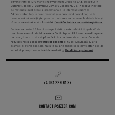
administrate de MIG Marketing Investment Group Ro S.R.L. cu sediul în
București, sector 3, Bulevardul Corneliu Coposu nr. 6-8, în scopul trimiterii
de materiale publicitare și promoționale (în interesul legitim al
Administratorului). În orice moment și în orice mod posibil poți să te
dezabonezi, să soliciți ștergerea, actualizarea sau accesul la datele tale și
Detalii în Politica de confidențialitate.
să ne adresezi orice alte întrebări.
Reducerea poate fi folosită o singură dată și este valabilă timp de 48 de
ore din momentul primirii acesteia. Va fi disponibilă într-un e-mail separat
pe care ți-l vom trimite după ce faci click pe linkul de activare. Codul de
produselor speciale
reducere nu se aplică
și nu se cumulează cu alte
promoții și oferte speciale. Nu uita că, prin abonarea la newsletter, ești de
Detalii în regulament
acord să primești comunicări de marketing.
.
+4 031 229 61 87
CONTACT@SIZEER.COM