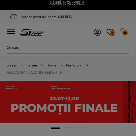
ALĂTURĂ-TE SIZEERCLUB
Livrare gratuită peste 400 RON
0
0
Sizeer
>
Femei
>
Haine
>
Pantaloni
>
ADIDAS PANTALONI FIREBIRD TP