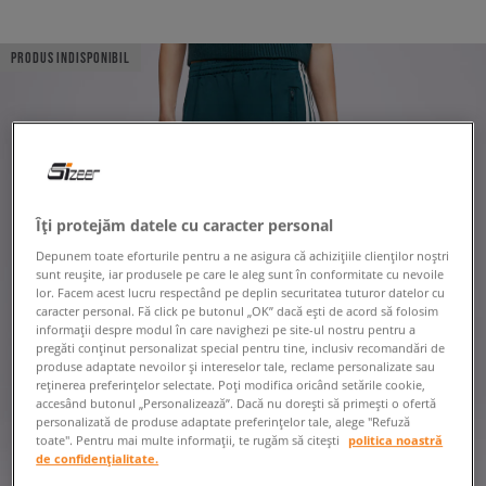
PRODUS INDISPONIBIL
Îți protejăm datele cu caracter personal
Depunem toate eforturile pentru a ne asigura că achizițiile clienților noștri
sunt reușite, iar produsele pe care le aleg sunt în conformitate cu nevoile
lor. Facem acest lucru respectând pe deplin securitatea tuturor datelor cu
caracter personal. Fă click pe butonul „OK” dacă ești de acord să folosim
informații despre modul în care navighezi pe site-ul nostru pentru a
pregăti conținut personalizat special pentru tine, inclusiv recomandări de
produse adaptate nevoilor și intereselor tale, reclame personalizate sau
reținerea preferințelor selectate. Poți modifica oricând setările cookie,
accesând butonul „Personalizează”. Dacă nu dorești să primești o ofertă
personalizată de produse adaptate preferințelor tale, alege "Refuză
toate". Pentru mai multe informații, te rugăm să citești
politica noastră
de confidențialitate.