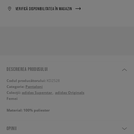
VERIFICĂ DISPONIBILITATEA ÎN MAGAZIN
DESCRIEREA PRODUSULUI
Codul producătorului:
KD2528
Categorie:
Pantaloni
Colecții:
adidas Superstar
adidas Originals
Femei
Material: 100% poliester
OPINII