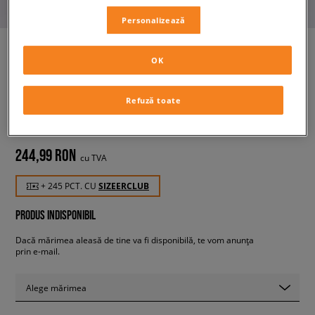
Personalizează
OK
ADIDAS PANTALONI FIREBIRD
TP
Refuză toate
femei, pantaloni
244,99 RON
cu TVA
+ 245 PCT. CU
SIZEERCLUB
PRODUS INDISPONIBIL
Dacă mărimea aleasă de tine va fi disponibilă, te vom anunța
prin e-mail.
Alege mărimea