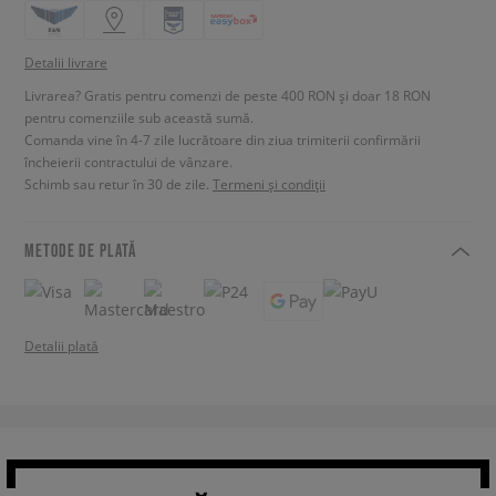
Detalii livrare
Livrarea? Gratis pentru comenzi de peste 400 RON și doar 18 RON
pentru comenziile sub această sumă.
Comanda vine în 4-7 zile lucrătoare din ziua trimiterii confirmării
încheierii contractului de vânzare.
Schimb sau retur în 30 de zile.
Termeni și condiții
METODE DE PLATĂ
Detalii plată