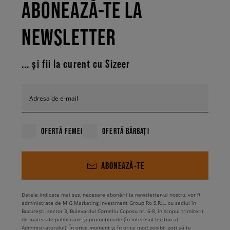
ABONEAZĂ-TE LA
NEWSLETTER
... și fii la curent cu Sizeer
Adresa de e-mail
OFERTĂ FEMEI
OFERTĂ BĂRBAȚI
ABONEAZĂ-TE
Datele indicate mai sus, necesare abonării la newsletter-ul nostru, vor fi
administrate de MIG Marketing Investment Group Ro S.R.L. cu sediul în
București, sector 3, Bulevardul Corneliu Coposu nr. 6-8, în scopul trimiterii
de materiale publicitare și promoționale (în interesul legitim al
Administratorului). În orice moment și în orice mod posibil poți să te