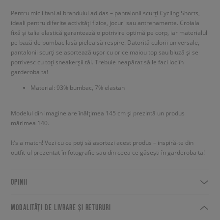
Pentru micii fani ai brandului adidas – pantalonii scurți Cycling Shorts,
ideali pentru diferite activități fizice, jocuri sau antrenamente. Croiala
fixă și talia elastică garantează o potrivire optimă pe corp, iar materialul
pe bază de bumbac lasă pielea să respire. Datorită culorii universale,
pantalonii scurți se asortează ușor cu orice maiou top sau bluză și se
potrivesc cu toți sneakerșii tăi. Trebuie neapărat să le faci loc în
garderoba ta!
Material: 93% bumbac, 7% elastan
Modelul din imagine are înălțimea 145 cm și prezintă un produs
mărimea 140.
It’s a match! Vezi cu ce poți să asortezi acest produs – inspiră-te din
outfit-ul prezentat în fotografie sau din ceea ce găsești în garderoba ta!
OPINII
MODALITĂȚI DE LIVRARE ȘI RETURURI