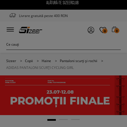
ALĂTURĂ-TE SIZEERCLUB
Livrare gratuită peste 400 RON
0
0
Sizeer
>
Copii
>
Haine
>
Pantaloni scurți și rochii
>
ADIDAS PANTALONI SCURȚI CYCLING GIRL