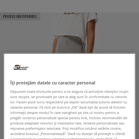
PRODUS INDISPONIBIL
Îți protejăm datele cu caracter personal
Depunem toate eforturile pentru a ne asigura că achizițiile clienților noștri
sunt reușite, iar produsele pe care le aleg sunt în conformitate cu nevoile
lor. Facem acest lucru respectând pe deplin securitatea tuturor datelor cu
caracter personal. Fă click pe butonul „OK” dacă ești de acord să folosim
informații despre modul în care navighezi pe site-ul nostru pentru a
pregăti conținut personalizat special pentru tine, inclusiv recomandări de
produse adaptate nevoilor și intereselor tale, reclame personalizate sau
reținerea preferințelor selectate. Poți modifica oricând setările cookie,
accesând butonul „Personalizează”. Dacă nu dorești să primești o ofertă
personalizată de produse adaptate preferințelor tale, alege "Refuză