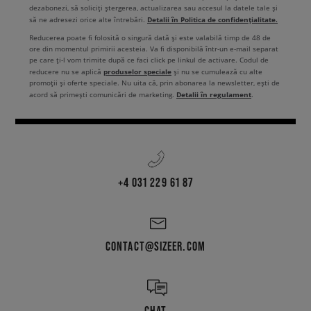
dezabonezi, să soliciți ștergerea, actualizarea sau accesul la datele tale și
Detalii în Politica de confidențialitate.
să ne adresezi orice alte întrebări.
Reducerea poate fi folosită o singură dată și este valabilă timp de 48 de
ore din momentul primirii acesteia. Va fi disponibilă într-un e-mail separat
pe care ți-l vom trimite după ce faci click pe linkul de activare. Codul de
produselor speciale
reducere nu se aplică
și nu se cumulează cu alte
promoții și oferte speciale. Nu uita că, prin abonarea la newsletter, ești de
Detalii în regulament
acord să primești comunicări de marketing.
.
+4 031 229 61 87
CONTACT@SIZEER.COM
CHAT