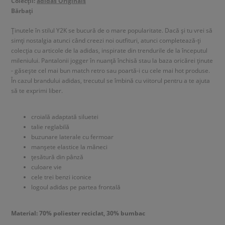
Colecții:
adidas Originals
Bărbați
Ținutele în stilul Y2K se bucură de o mare popularitate. Dacă și tu vrei să
simți nostalgia atunci când creezi noi outfituri, atunci completează-ți
colecția cu articole de la adidas, inspirate din trendurile de la începutul
mileniului. Pantalonii jogger în nuanță închisă stau la baza oricărei ținute
- găsește cel mai bun match retro sau poartă-i cu cele mai hot produse.
În cazul brandului adidas, trecutul se îmbină cu viitorul pentru a te ajuta
să te exprimi liber.
croială adaptată siluetei
talie reglabilă
buzunare laterale cu fermoar
manșete elastice la mâneci
țesătură din pânză
culoare vie
cele trei benzi iconice
logoul adidas pe partea frontală
Material: 70% poliester reciclat, 30% bumbac