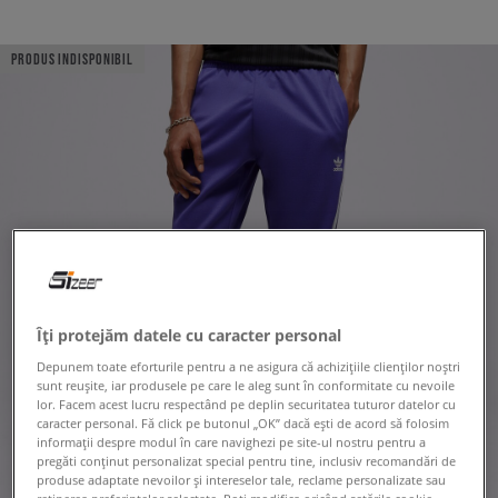
PRODUS INDISPONIBIL
Îți protejăm datele cu caracter personal
Depunem toate eforturile pentru a ne asigura că achizițiile clienților noștri
sunt reușite, iar produsele pe care le aleg sunt în conformitate cu nevoile
lor. Facem acest lucru respectând pe deplin securitatea tuturor datelor cu
caracter personal. Fă click pe butonul „OK” dacă ești de acord să folosim
informații despre modul în care navighezi pe site-ul nostru pentru a
pregăti conținut personalizat special pentru tine, inclusiv recomandări de
produse adaptate nevoilor și intereselor tale, reclame personalizate sau