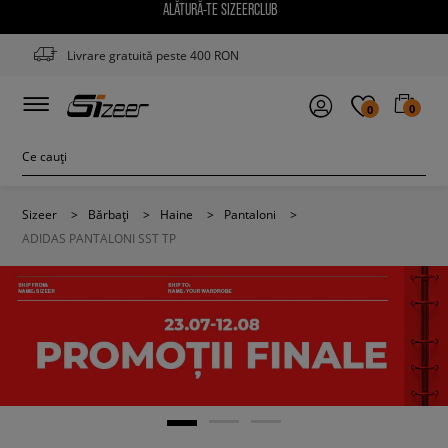
ALĂTURĂ-TE SIZEERCLUB
Livrare gratuită peste 400 RON
0
0
Sizeer
>
Bărbați
>
Haine
>
Pantaloni
>
ADIDAS PANTALONI SST TP