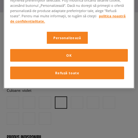
reținerea preferințelor selectate. Poți modifica oricând setările cookie,
accesând butonul „Personalizează”. Dacă nu dorești să primești o ofertă
personalizată de produse adaptate preferințelor tale, alege "Refuză
toate". Pentru mai multe informații, te rugăm să citești
politica noastră
de confidențialitate.
ADIDAS PANTALONI SST TP
Personalizează
bărbați, pantaloni
OK
189,99 RON
cu TVA
Refuză toate
+ 190 PCT. CU
SIZEERCLUB
Culoare:
violet
PRODUS INDISPONIBIL