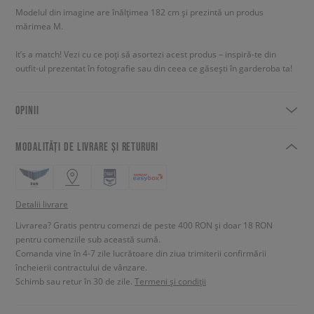
Modelul din imagine are înălțimea 182 cm și prezintă un produs
mărimea M.
It’s a match! Vezi cu ce poți să asortezi acest produs – inspiră-te din
outfit-ul prezentat în fotografie sau din ceea ce găsești în garderoba ta!
OPINII
MODALITĂȚI DE LIVRARE ȘI RETURURI
Detalii livrare
Livrarea? Gratis pentru comenzi de peste 400 RON și doar 18 RON
pentru comenziile sub această sumă.
Comanda vine în 4-7 zile lucrătoare din ziua trimiterii confirmării
încheierii contractului de vânzare.
Schimb sau retur în 30 de zile.
Termeni și condiții