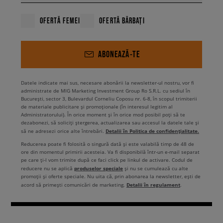
OFERTĂ FEMEI
OFERTĂ BĂRBAȚI
ABONEAZĂ-TE
Datele indicate mai sus, necesare abonării la newsletter-ul nostru, vor fi
administrate de MIG Marketing Investment Group Ro S.R.L. cu sediul în
București, sector 3, Bulevardul Corneliu Coposu nr. 6-8, în scopul trimiterii
de materiale publicitare și promoționale (în interesul legitim al
Administratorului). În orice moment și în orice mod posibil poți să te
dezabonezi, să soliciți ștergerea, actualizarea sau accesul la datele tale și
Detalii în Politica de confidențialitate.
să ne adresezi orice alte întrebări.
Reducerea poate fi folosită o singură dată și este valabilă timp de 48 de
ore din momentul primirii acesteia. Va fi disponibilă într-un e-mail separat
pe care ți-l vom trimite după ce faci click pe linkul de activare. Codul de
produselor speciale
reducere nu se aplică
și nu se cumulează cu alte
promoții și oferte speciale. Nu uita că, prin abonarea la newsletter, ești de
Detalii în regulament
acord să primești comunicări de marketing.
.