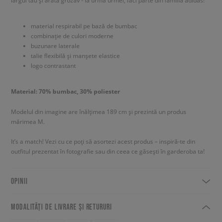
largul tău și arată grozav - la urma urmei, faci parte din familia adidas!
material respirabil pe bază de bumbac
combinație de culori moderne
buzunare laterale
talie flexibilă și manșete elastice
logo contrastant
Material: 70% bumbac, 30% poliester
Modelul din imagine are înălțimea 189 cm și prezintă un produs
mărimea M.
It’s a match! Vezi cu ce poți să asortezi acest produs – inspiră-te din
outfitul prezentat în fotografie sau din ceea ce găsești în garderoba ta!
OPINII
MODALITĂȚI DE LIVRARE ȘI RETURURI