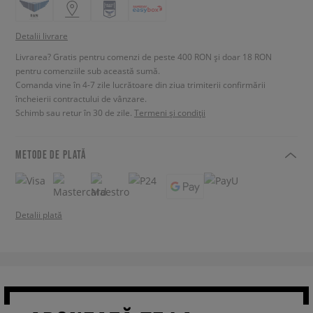
Detalii livrare
Livrarea? Gratis pentru comenzi de peste 400 RON și doar 18 RON
pentru comenziile sub această sumă.
Comanda vine în 4-7 zile lucrătoare din ziua trimiterii confirmării
încheierii contractului de vânzare.
Schimb sau retur în 30 de zile.
Termeni și condiții
METODE DE PLATĂ
Detalii plată