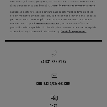
dezabonezi, să soliciți ștergerea, actualizarea sau accesul la datele tale și
Detalii în Politica de confidențialitate.
să ne adresezi orice alte întrebări.
Reducerea poate fi folosită o singură dată și este valabilă timp de 48 de
ore din momentul primirii acesteia. Va fi disponibilă într-un e-mail separat
pe care ți-l vom trimite după ce faci click pe linkul de activare. Codul de
produselor speciale
reducere nu se aplică
și nu se cumulează cu alte
promoții și oferte speciale. Nu uita că, prin abonarea la newsletter, ești de
Detalii în regulament
acord să primești comunicări de marketing.
.
+4 031 229 61 87
CONTACT@SIZEER.COM
CHAT