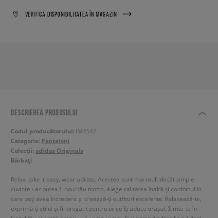
VERIFICĂ DISPONIBILITATEA ÎN MAGAZIN
DESCRIEREA PRODUSULUI
Codul producătorului:
IM4542
Categorie:
Pantaloni
Colecții:
adidas Originals
Bărbați
Relax, take it easy, wear adidas. Acestea sunt mai mult decât simple
cuvinte - ar putea fi noul tău motto. Alege calitatea înaltă și confortul în
care poți avea încredere și creează-ți outfituri excelente. Relaxează-te,
exprimă-ți stilul și fii pregătit pentru orice îți aduce orașul. Simte-te în