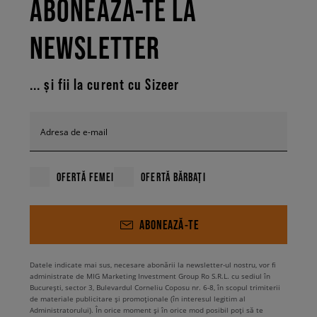
ABONEAZĂ-TE LA
NEWSLETTER
... și fii la curent cu Sizeer
Adresa de e-mail
OFERTĂ FEMEI
OFERTĂ BĂRBAȚI
ABONEAZĂ-TE
Datele indicate mai sus, necesare abonării la newsletter-ul nostru, vor fi
administrate de MIG Marketing Investment Group Ro S.R.L. cu sediul în
București, sector 3, Bulevardul Corneliu Coposu nr. 6-8, în scopul trimiterii
de materiale publicitare și promoționale (în interesul legitim al
Administratorului). În orice moment și în orice mod posibil poți să te