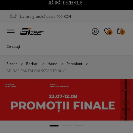
ALĂTURĂ-TE SIZEERCLUB
Livrare gratuită peste 400 RON
0
0
Sizeer
>
Bărbați
>
Haine
>
Pantaloni
>
ADIDAS PANTALONI SSTAR TP BLUE