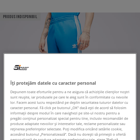
PRODUS INDISPONIBIL
Îți protejăm datele cu caracter personal
Depunem toate eforturile pentru a ne asigura că achizițiile clienților noștri
sunt reușite, iar produsele pe care le aleg sunt în conformitate cu nevoile
lor. Facem acest lucru respectând pe deplin securitatea tuturor datelor cu
caracter personal. Fă click pe butonul „OK” dacă ești de acord să folosim
informații despre modul în care navighezi pe site-ul nostru pentru a
pregăti conținut personalizat special pentru tine, inclusiv recomandări de
produse adaptate nevoilor și intereselor tale, reclame personalizate sau
reținerea preferințelor selectate. Poți modifica oricând setările cookie,
accesând butonul „Personalizează”. Dacă nu dorești să primești o ofertă
personalizată de produse adaptate preferințelor tale, alege "Refuză