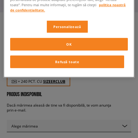
toate". Pentru mai multe informații, te rugăm să citești
politica noastră
de confidențialitate.
Personalizează
ADIDAS PANTALONI SSTAR TP
BLUE
OK
bărbați, pantaloni
Refuză toate
239,99 RON
cu TVA
+ 240 PCT. CU
SIZEERCLUB
PRODUS INDISPONIBIL
Dacă mărimea aleasă de tine va fi disponibilă, te vom anunța
prin e-mail.
Alege mărimea