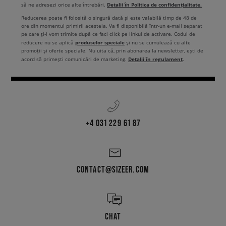
Detalii în Politica de confidențialitate.
să ne adresezi orice alte întrebări.
Reducerea poate fi folosită o singură dată și este valabilă timp de 48 de
ore din momentul primirii acesteia. Va fi disponibilă într-un e-mail separat
pe care ți-l vom trimite după ce faci click pe linkul de activare. Codul de
produselor speciale
reducere nu se aplică
și nu se cumulează cu alte
promoții și oferte speciale. Nu uita că, prin abonarea la newsletter, ești de
Detalii în regulament
acord să primești comunicări de marketing.
.
+4 031 229 61 87
CONTACT@SIZEER.COM
CHAT