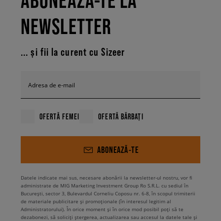
ABONEAZĂ-TE LA
NEWSLETTER
... și fii la curent cu Sizeer
Adresa de e-mail
OFERTĂ FEMEI
OFERTĂ BĂRBAȚI
ABONEAZĂ-TE
Datele indicate mai sus, necesare abonării la newsletter-ul nostru, vor fi
administrate de MIG Marketing Investment Group Ro S.R.L. cu sediul în
București, sector 3, Bulevardul Corneliu Coposu nr. 6-8, în scopul trimiterii
de materiale publicitare și promoționale (în interesul legitim al
Administratorului). În orice moment și în orice mod posibil poți să te
dezabonezi, să soliciți ștergerea, actualizarea sau accesul la datele tale și