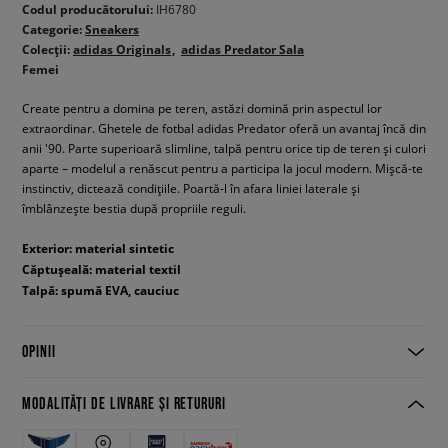
Codul producătorului:
IH6780
Categorie:
Sneakers
Colecții:
adidas Originals
adidas Predator Sala
Femei
Create pentru a domina pe teren, astăzi domină prin aspectul lor
extraordinar. Ghetele de fotbal adidas Predator oferă un avantaj încă din
anii '90. Parte superioară slimline, talpă pentru orice tip de teren și culori
aparte – modelul a renăscut pentru a participa la jocul modern. Mișcă-te
instinctiv, dictează condițiile. Poartă-l în afara liniei laterale și
îmblânzește bestia după propriile reguli.
Exterior: material sintetic
Căptușeală: material textil
Talpă: spumă EVA, cauciuc
OPINII
MODALITĂȚI DE LIVRARE ȘI RETURURI