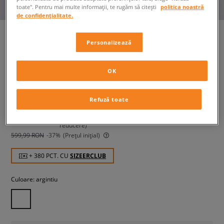
toate". Pentru mai multe informații, te rugăm să citești
politica noastră
de confidențialitate.
Personalizează
ADIDAS PREDATOR SALA W
femei, sneakers
OK
379,99 RON
Refuză toate
cu TVA
389,99 RON
-3%
(Cel mai mic preț din ultimele 30 de zile înainte de
reducere)
599,99 RON
-37%
(Prețul inițial)
+ 380 PCT. CU
SIZEERCLUB
Culoare:
argintiu