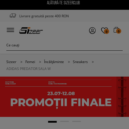
ALĂTURĂ-TE SIZEERCLUB
Livrare gratuită peste 400 RON
0
0
Sizeer
>
Femei
>
Încălțăminte
>
Sneakers
>
ADIDAS PREDATOR SALA W