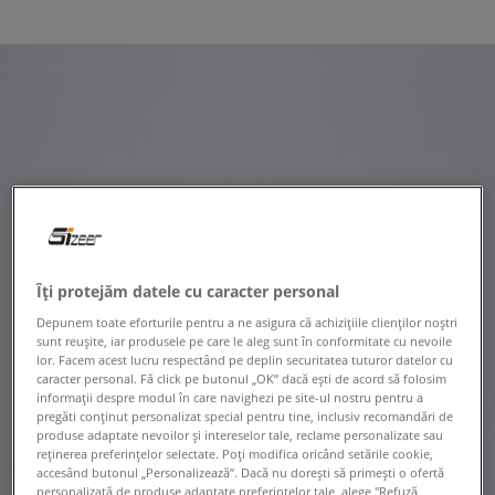
Îți protejăm datele cu caracter personal
Depunem toate eforturile pentru a ne asigura că achizițiile clienților noștri
sunt reușite, iar produsele pe care le aleg sunt în conformitate cu nevoile
lor. Facem acest lucru respectând pe deplin securitatea tuturor datelor cu
caracter personal. Fă click pe butonul „OK” dacă ești de acord să folosim
informații despre modul în care navighezi pe site-ul nostru pentru a
pregăti conținut personalizat special pentru tine, inclusiv recomandări de
produse adaptate nevoilor și intereselor tale, reclame personalizate sau
reținerea preferințelor selectate. Poți modifica oricând setările cookie,
accesând butonul „Personalizează”. Dacă nu dorești să primești o ofertă
personalizată de produse adaptate preferințelor tale, alege "Refuză