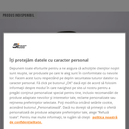
PRODUS INDISPONIBIL
Îți protejăm datele cu caracter personal
Depunem toate eforturile pentru a ne asigura că achizițiile clienților noștri
sunt reușite, iar produsele pe care le aleg sunt în conformitate cu nevoile
lor. Facem acest lucru respectând pe deplin securitatea tuturor datelor cu
caracter personal. Fă click pe butonul „OK” dacă ești de acord să folosim
informații despre modul în care navighezi pe site-ul nostru pentru a
pregăti conținut personalizat special pentru tine, inclusiv recomandări de
produse adaptate nevoilor și intereselor tale, reclame personalizate sau
reținerea preferințelor selectate. Poți modifica oricând setările cookie,
accesând butonul „Personalizează”. Dacă nu dorești să primești o ofertă
personalizată de produse adaptate preferințelor tale, alege "Refuză
toate". Pentru mai multe informații, te rugăm să citești
politica noastră
de confidențialitate.