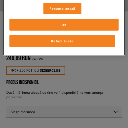
Personalizează
OK
ADIDAS RUCSAC BACKPACK
unisex, rucsacuri
Refuză toate
249,99 RON
cu TVA
+ 250 PCT. CU
SIZEERCLUB
PRODUS INDISPONIBIL
Dacă mărimea aleasă de tine va fi disponibilă, te vom anunța
prin e-mail.
Alege mărimea