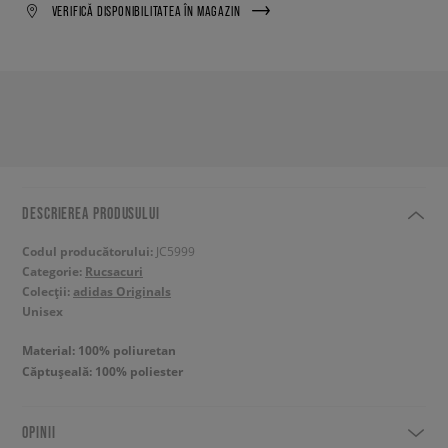
VERIFICĂ DISPONIBILITATEA ÎN MAGAZIN
DESCRIEREA PRODUSULUI
Codul producătorului:
JC5999
Categorie:
Rucsacuri
Colecții:
adidas Originals
Unisex
Material: 100% poliuretan
Căptușeală: 100% poliester
OPINII