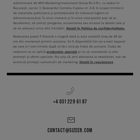
administrate de MIG Marketing Investment Group Ro S.R.L. cu sediul în
București, sector 3, Bulevardul Corneliu Coposu nr. 6-8, în scopul trimiterii
de materiale publicitare și promoționale (în interesul legitim al
Administratorului). În orice moment și în orice mod posibil poți să te
dezabonezi, să soliciți ștergerea, actualizarea sau accesul la datele tale și
Detalii în Politica de confidențialitate.
să ne adresezi orice alte întrebări.
Reducerea poate fi folosită o singură dată și este valabilă timp de 48 de
ore din momentul primirii acesteia. Va fi disponibilă într-un e-mail separat
pe care ți-l vom trimite după ce faci click pe linkul de activare. Codul de
produselor speciale
reducere nu se aplică
și nu se cumulează cu alte
promoții și oferte speciale. Nu uita că, prin abonarea la newsletter, ești de
Detalii în regulament
acord să primești comunicări de marketing.
.
+4 031 229 61 87
CONTACT@SIZEER.COM