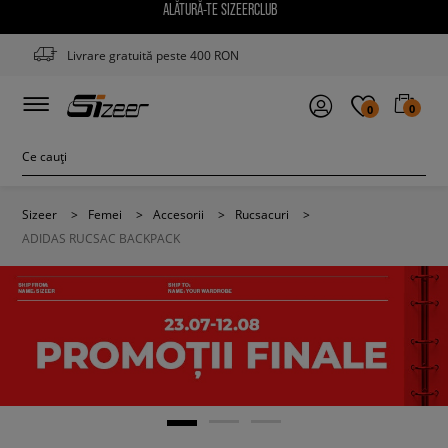
ALĂTURĂ-TE SIZEERCLUB
Livrare gratuită peste 400 RON
0
0
Sizeer
>
Femei
>
Accesorii
>
Rucsacuri
>
ADIDAS RUCSAC BACKPACK