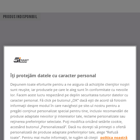
PRODUS INDISPONIBIL
Îți protejăm datele cu caracter personal
Depunem toate eforturile pentru a ne asigura că achizițiile clienților noștri
sunt reușite, iar produsele pe care le aleg sunt în conformitate cu nevoile
lor. Facem acest lucru respectând pe deplin securitatea tuturor datelor cu
caracter personal. Fă click pe butonul „OK” dacă ești de acord să folosim
informații despre modul în care navighezi pe site-ul nostru pentru a
pregăti conținut personalizat special pentru tine, inclusiv recomandări de
produse adaptate nevoilor și intereselor tale, reclame personalizate sau
reținerea preferințelor selectate. Poți modifica oricând setările cookie,
accesând butonul „Personalizează”. Dacă nu dorești să primești o ofertă
personalizată de produse adaptate preferințelor tale, alege "Refuză
toate". Pentru mai multe informații, te rugăm să citești
politica noastră