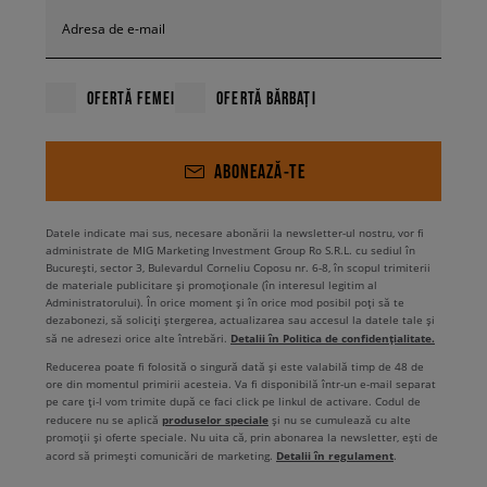
Adresa de e-mail
OFERTĂ FEMEI
OFERTĂ BĂRBAȚI
ABONEAZĂ-TE
Datele indicate mai sus, necesare abonării la newsletter-ul nostru, vor fi
administrate de MIG Marketing Investment Group Ro S.R.L. cu sediul în
București, sector 3, Bulevardul Corneliu Coposu nr. 6-8, în scopul trimiterii
de materiale publicitare și promoționale (în interesul legitim al
Administratorului). În orice moment și în orice mod posibil poți să te
dezabonezi, să soliciți ștergerea, actualizarea sau accesul la datele tale și
Detalii în Politica de confidențialitate.
să ne adresezi orice alte întrebări.
Reducerea poate fi folosită o singură dată și este valabilă timp de 48 de
ore din momentul primirii acesteia. Va fi disponibilă într-un e-mail separat
pe care ți-l vom trimite după ce faci click pe linkul de activare. Codul de
produselor speciale
reducere nu se aplică
și nu se cumulează cu alte
promoții și oferte speciale. Nu uita că, prin abonarea la newsletter, ești de
Detalii în regulament
acord să primești comunicări de marketing.
.