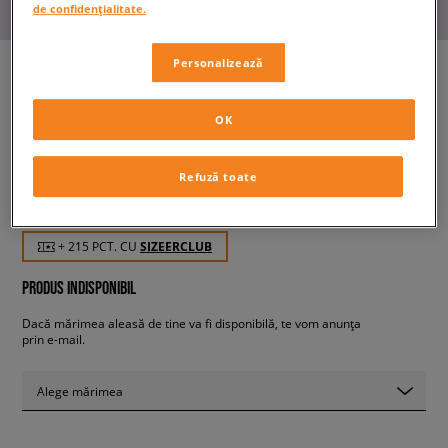
de confidențialitate.
Personalizează
ADIDAS STAN SMITH B-SIDE J
OK
copii, sneakers
Refuză toate
214,99 RON
cu TVA
+ 215 PCT. CU
SIZEERCLUB
PRODUS INDISPONIBIL
Dacă mărimea aleasă de tine va fi disponibilă, te vom anunța
prin e-mail.
Alege mărimea