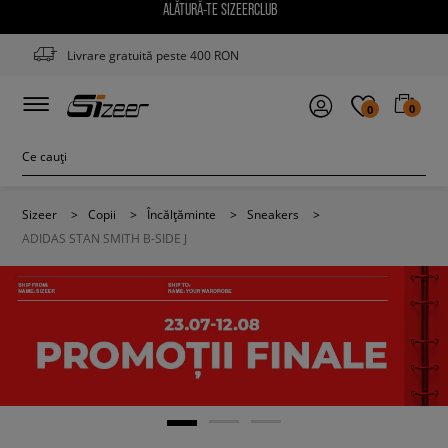
ALĂTURĂ-TE SIZEERCLUB
Livrare gratuită peste 400 RON
0
0
Sizeer
>
Copii
>
Încălțăminte
>
Sneakers
>
ADIDAS STAN SMITH B-SIDE J