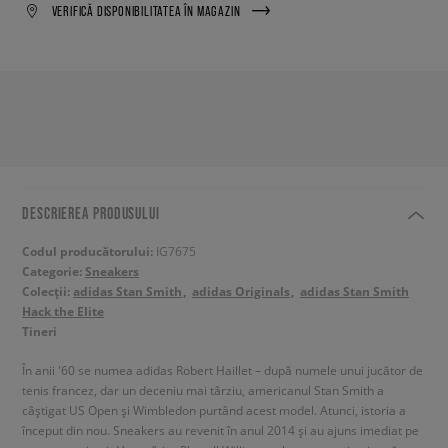
VERIFICĂ DISPONIBILITATEA ÎN MAGAZIN
DESCRIEREA PRODUSULUI
Codul producătorului:
IG7675
Categorie:
Sneakers
Colecții:
adidas Stan Smith
adidas Originals
adidas Stan Smith
Hack the Elite
Tineri
În anii '60 se numea adidas Robert Haillet – după numele unui jucător de
tenis francez, dar un deceniu mai târziu, americanul Stan Smith a
câștigat US Open și Wimbledon purtând acest model. Atunci, istoria a
început din nou. Sneakers au revenit în anul 2014 și au ajuns imediat pe