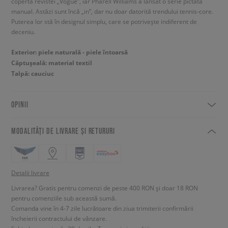
coperta revistei „Vogue”, iar Pharell Williams a lansat o serie pictată
manual. Astăzi sunt încă „in”, dar nu doar datorită trendului tennis-core.
Puterea lor stă în designul simplu, care se potrivește indiferent de
deceniu.
Exterior: piele naturală - piele întoarsă
Căptușeală: material textil
Talpă: cauciuc
OPINII
MODALITĂȚI DE LIVRARE ȘI RETURURI
Detalii livrare
Livrarea? Gratis pentru comenzi de peste 400 RON și doar 18 RON
pentru comenziile sub această sumă.
Comanda vine în 4-7 zile lucrătoare din ziua trimiterii confirmării
încheierii contractului de vânzare.