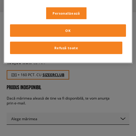
Personalizează
OK
ADIDAS SUPERSTAR J
copii, sneakers
Refuză toate
159,99 RON
cu TVA
+ 160 PCT. CU
SIZEERCLUB
PRODUS INDISPONIBIL
Dacă mărimea aleasă de tine va fi disponibilă, te vom anunța
prin e-mail.
Alege mărimea