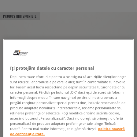
PRODUS INDISPONIBIL
Îți protejăm datele cu caracter personal
Depunem toate eforturile pentru a ne asigura că achizițiile clienților noștri
sunt reușite, iar produsele pe care le aleg sunt în conformitate cu nevoile
lor. Facem acest lucru respectând pe deplin securitatea tuturor datelor cu
caracter personal. Fă click pe butonul „OK” dacă ești de acord să folosim
informații despre modul în care navighezi pe site-ul nostru pentru a
pregăti conținut personalizat special pentru tine, inclusiv recomandări de
produse adaptate nevoilor și intereselor tale, reclame personalizate sau
reținerea preferințelor selectate. Poți modifica oricând setările cookie,
accesând butonul „Personalizează”. Dacă nu dorești să primești o ofertă
personalizată de produse adaptate preferințelor tale, alege "Refuză
toate". Pentru mai multe informații, te rugăm să citești
politica noastră
de confidențialitate.