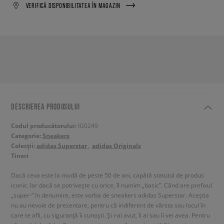
VERIFICĂ DISPONIBILITATEA ÎN MAGAZIN
DESCRIEREA PRODUSULUI
Codul producătorului:
IG0249
Categorie:
Sneakers
Colecții:
adidas Superstar
adidas Originals
Tineri
Dacă ceva este la modă de peste 50 de ani, capătă statutul de produs
iconic. Iar dacă se potrivește cu orice, îl numim „basic”. Când are prefixul
„super-” în denumire, este vorba de sneakers adidas Superstar. Aceștia
nu au nevoie de prezentare, pentru că indiferent de vârsta sau locul în
care te afli, cu siguranță îi cunoști. Și i-ai avut, îi ai sau îi vei avea. Pentru