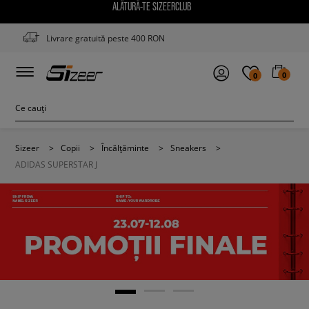
ALĂTURĂ-TE SIZEERCLUB
Livrare gratuită peste 400 RON
0
0
Sizeer
>
Copii
>
Încălțăminte
>
Sneakers
>
ADIDAS SUPERSTAR J