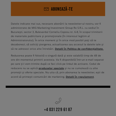
ABONEAZĂ-TE
Datele indicate mai sus, necesare abonării la newsletter-ul nostru, vor fi
administrate de MIG Marketing Investment Group Ro S.R.L. cu sediul în
București, sector 3, Bulevardul Corneliu Coposu nr. 6-8, în scopul trimiterii
de materiale publicitare și promoționale (în interesul legitim al
Administratorului). În orice moment și în orice mod posibil poți să te
dezabonezi, să soliciți ștergerea, actualizarea sau accesul la datele tale și
Detalii în Politica de confidențialitate.
să ne adresezi orice alte întrebări.
Reducerea poate fi folosită o singură dată și este valabilă timp de 48 de
ore din momentul primirii acesteia. Va fi disponibilă într-un e-mail separat
pe care ți-l vom trimite după ce faci click pe linkul de activare. Codul de
produselor speciale
reducere nu se aplică
și nu se cumulează cu alte
promoții și oferte speciale. Nu uita că, prin abonarea la newsletter, ești de
Detalii în regulament
acord să primești comunicări de marketing.
.
+4 031 229 61 87