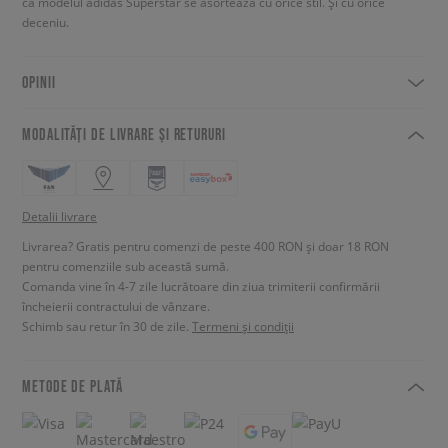
că modelul adidas Superstar se asortează cu orice stil. Și cu orice
deceniu.
OPINII
MODALITĂȚI DE LIVRARE ȘI RETURURI
Detalii livrare
Livrarea? Gratis pentru comenzi de peste 400 RON și doar 18 RON
pentru comenziile sub această sumă.
Comanda vine în 4-7 zile lucrătoare din ziua trimiterii confirmării
încheierii contractului de vânzare.
Schimb sau retur în 30 de zile.
Termeni și condiții
METODE DE PLATĂ