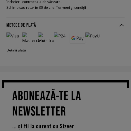
încheierii contractului de vânzare.
Schimb sau retur în 30 de zile.
Termeni și condiții
METODE DE PLATĂ
Detalii plată
ABONEAZĂ-TE LA
NEWSLETTER
... și fii la curent cu Sizeer