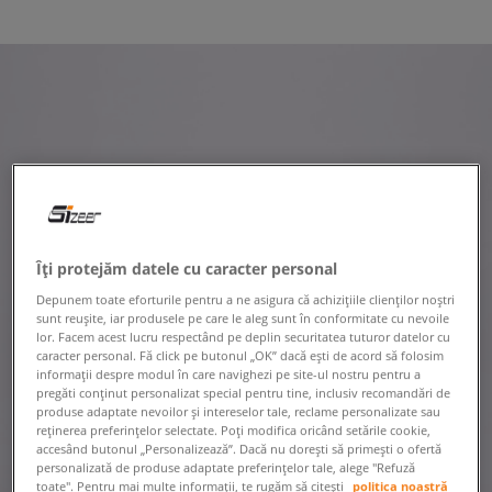
Îți protejăm datele cu caracter personal
Depunem toate eforturile pentru a ne asigura că achizițiile clienților noștri
sunt reușite, iar produsele pe care le aleg sunt în conformitate cu nevoile
lor. Facem acest lucru respectând pe deplin securitatea tuturor datelor cu
caracter personal. Fă click pe butonul „OK” dacă ești de acord să folosim
informații despre modul în care navighezi pe site-ul nostru pentru a
pregăti conținut personalizat special pentru tine, inclusiv recomandări de
produse adaptate nevoilor și intereselor tale, reclame personalizate sau
reținerea preferințelor selectate. Poți modifica oricând setările cookie,
accesând butonul „Personalizează”. Dacă nu dorești să primești o ofertă
personalizată de produse adaptate preferințelor tale, alege "Refuză
toate". Pentru mai multe informații, te rugăm să citești
politica noastră