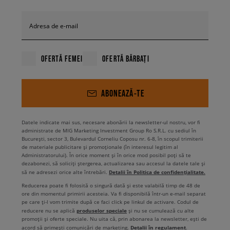
Adresa de e-mail
OFERTĂ FEMEI
OFERTĂ BĂRBAȚI
ABONEAZĂ-TE
Datele indicate mai sus, necesare abonării la newsletter-ul nostru, vor fi
administrate de MIG Marketing Investment Group Ro S.R.L. cu sediul în
București, sector 3, Bulevardul Corneliu Coposu nr. 6-8, în scopul trimiterii
de materiale publicitare și promoționale (în interesul legitim al
Administratorului). În orice moment și în orice mod posibil poți să te
dezabonezi, să soliciți ștergerea, actualizarea sau accesul la datele tale și
Detalii în Politica de confidențialitate.
să ne adresezi orice alte întrebări.
Reducerea poate fi folosită o singură dată și este valabilă timp de 48 de
ore din momentul primirii acesteia. Va fi disponibilă într-un e-mail separat
pe care ți-l vom trimite după ce faci click pe linkul de activare. Codul de
produselor speciale
reducere nu se aplică
și nu se cumulează cu alte
promoții și oferte speciale. Nu uita că, prin abonarea la newsletter, ești de
Detalii în regulament
acord să primești comunicări de marketing.
.