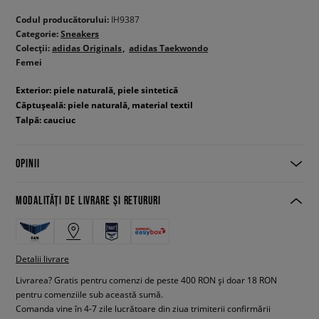
Codul producătorului:
IH9387
Categorie:
Sneakers
Colecții:
adidas Originals
adidas Taekwondo
Femei
Exterior: piele naturală, piele sintetică
Căptușeală: piele naturală, material textil
Talpă: cauciuc
OPINII
MODALITĂȚI DE LIVRARE ȘI RETURURI
Detalii livrare
Livrarea? Gratis pentru comenzi de peste 400 RON și doar 18 RON
pentru comenziile sub această sumă.
Comanda vine în 4-7 zile lucrătoare din ziua trimiterii confirmării