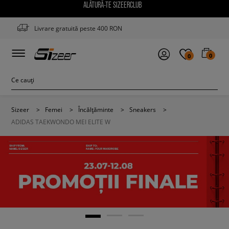
ALĂTURĂ-TE SIZEERCLUB
Livrare gratuită peste 400 RON
0
0
Sizeer
>
Femei
>
Încălțăminte
>
Sneakers
>
ADIDAS TAEKWONDO MEI ELITE W