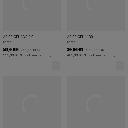
ASICS GEL-NYC 2.0
ASICS GEL-1130
femei
femei
519,99 RON
399,99 RON
809,99 RON
509,99 RON
559,99 RON
- cel mai mic preț
409,99 RON
- cel mai mic preț