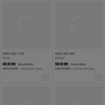
ASICS GEL-1130
ASICS GEL-NYC
femei
bărbați
409,99 RON
589,99 RON
509,99 RON
799,99 RON
459,99 RON
- cel mai mic preț
599,99 RON
- cel mai mic preț