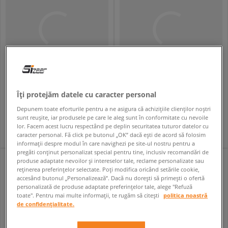
ASICS GEL-NYC
ASICS GEL-1130
Îți protejăm datele cu caracter personal
bărbați
femei
Depunem toate eforturile pentru a ne asigura că achizițiile clienților noștri
789,99 RON
549,99 RON
sunt reușite, iar produsele pe care le aleg sunt în conformitate cu nevoile
lor. Facem acest lucru respectând pe deplin securitatea tuturor datelor cu
caracter personal. Fă click pe butonul „OK” dacă ești de acord să folosim
informații despre modul în care navighezi pe site-ul nostru pentru a
pregăti conținut personalizat special pentru tine, inclusiv recomandări de
produse adaptate nevoilor și intereselor tale, reclame personalizate sau
reținerea preferințelor selectate. Poți modifica oricând setările cookie,
accesând butonul „Personalizează”. Dacă nu dorești să primești o ofertă
personalizată de produse adaptate preferințelor tale, alege "Refuză
toate". Pentru mai multe informații, te rugăm să citești
politica noastră
de confidențialitate.