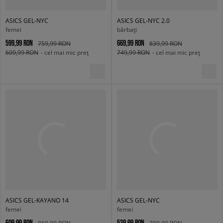
ASICS GEL-NYC
ASICS GEL-NYC 2.0
femei
bărbați
599,99 RON
669,99 RON
759,99 RON
839,99 RON
609,99 RON
- cel mai mic preț
749,99 RON
- cel mai mic preț
ASICS GEL-KAYANO 14
ASICS GEL-NYC
femei
femei
609,99 RON
539,99 RON
869,99 RON
789,99 RON