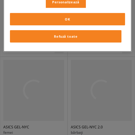
Personalizează
OK
ASICS GEL-KAYANO 14
ASICS GEL-NYC
femei
femei
869,99 RON
829,99 RON
Refuză toate
ASICS GEL-NYC
ASICS GEL-NYC 2.0
femei
bărbați