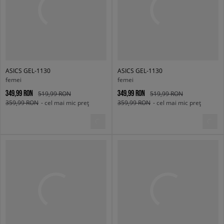
ASICS GEL-1130
ASICS GEL-1130
femei
femei
349,99 RON
349,99 RON
519,99 RON
519,99 RON
359,99 RON
- cel mai mic preț
359,99 RON
- cel mai mic preț