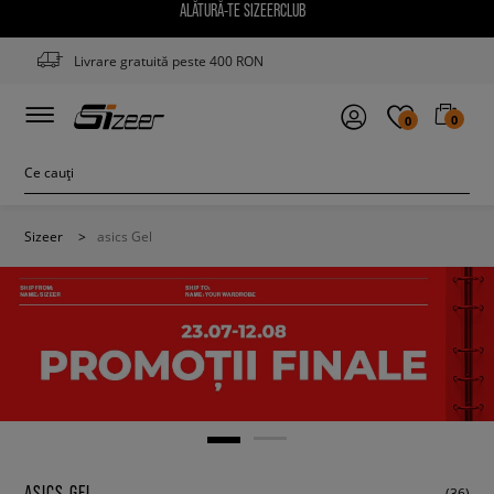
ALĂTURĂ-TE SIZEERCLUB
Livrare gratuită peste 400 RON
0
0
Sizeer
>
asics Gel
ASICS GEL
(36)