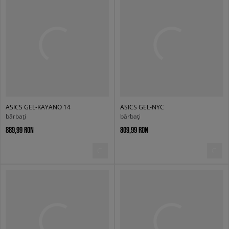
ASICS GEL-KAYANO 14
ASICS GEL-NYC
bărbați
bărbați
889,99 RON
809,99 RON