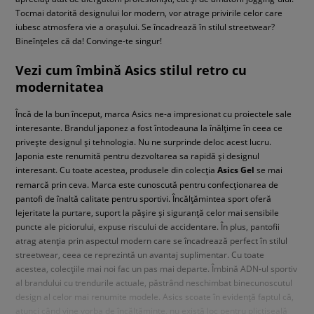
Tocmai datorită designului lor modern, vor atrage privirile celor care
iubesc atmosfera vie a orașului. Se încadrează în stilul streetwear?
Bineînțeles că da! Convinge-te singur!
Vezi cum îmbină Asics stilul retro cu
modernitatea
Încă de la bun început, marca Asics ne-a impresionat cu proiectele sale
interesante. Brandul japonez a fost întodeauna la înălțime în ceea ce
privește designul și tehnologia. Nu ne surprinde deloc acest lucru.
Japonia este renumită pentru dezvoltarea sa rapidă și designul
interesant. Cu toate acestea, produsele din colecția
Asics Gel
se mai
remarcă prin ceva. Marca este cunoscută pentru confecționarea de
pantofi de înaltă calitate pentru sportivi. Încălțămintea sport oferă
lejeritate la purtare, suport la pășire și siguranță celor mai sensibile
puncte ale piciorului, expuse riscului de accidentare. În plus, pantofii
atrag atenția prin aspectul modern care se încadrează perfect în stilul
streetwear, ceea ce reprezintă un avantaj suplimentar. Cu toate
acestea, colecțiile mai noi fac un pas mai departe. Îmbină ADN-ul sportiv
al brandului cu trendurile actuale, păstrând neschimbat binecunoscutul
design al celor mai renumite modele. Asics scoate în evidență faptul că,
atunci când vine vorba de încălțăminte, nu există loc pentru plictiseală