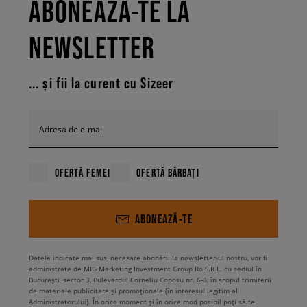
ABONEAZĂ-TE LA
NEWSLETTER
... și fii la curent cu Sizeer
Adresa de e-mail
OFERTĂ FEMEI
OFERTĂ BĂRBAȚI
ABONEAZĂ-TE
Datele indicate mai sus, necesare abonării la newsletter-ul nostru, vor fi
administrate de MIG Marketing Investment Group Ro S.R.L. cu sediul în
București, sector 3, Bulevardul Corneliu Coposu nr. 6-8, în scopul trimiterii
de materiale publicitare și promoționale (în interesul legitim al
Administratorului). În orice moment și în orice mod posibil poți să te