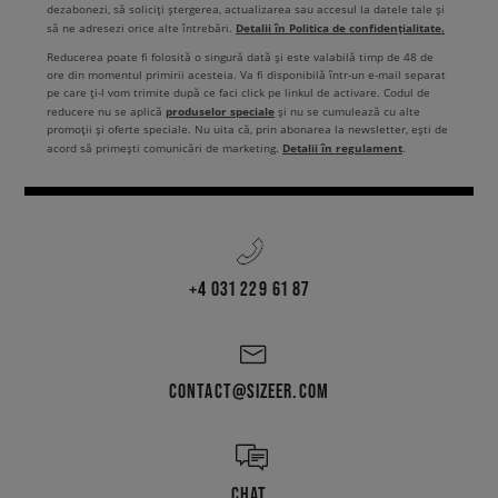
dezabonezi, să soliciți ștergerea, actualizarea sau accesul la datele tale și
Detalii în Politica de confidențialitate.
să ne adresezi orice alte întrebări.
Reducerea poate fi folosită o singură dată și este valabilă timp de 48 de
ore din momentul primirii acesteia. Va fi disponibilă într-un e-mail separat
pe care ți-l vom trimite după ce faci click pe linkul de activare. Codul de
produselor speciale
reducere nu se aplică
și nu se cumulează cu alte
promoții și oferte speciale. Nu uita că, prin abonarea la newsletter, ești de
Detalii în regulament
acord să primești comunicări de marketing.
.
+4 031 229 61 87
CONTACT@SIZEER.COM
CHAT