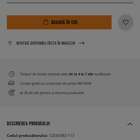
ADAUGĂ ÎN COȘ
VERIFICĂ DISPONIBILITATEA ÎN MAGAZIN
Timpul de livrare estimat este
de la 4 la 7 zile
lucrătoare
Livrare gratis la comenzile de peste 400 RON
Ai 30 de zile pentru a returna produsele
DESCRIEREA PRODUSULUI
Codul producătorului:
1203A383-113