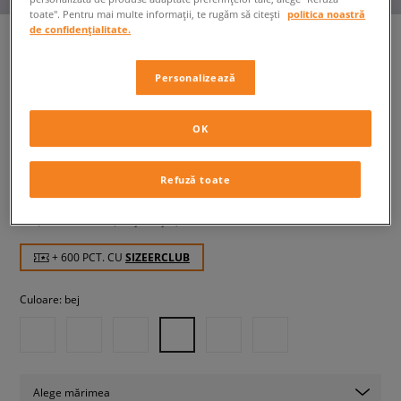
toate". Pentru mai multe informații, te rugăm să citești
politica noastră
de confidențialitate.
Personalizează
ASICS GEL-NYC
femei, sneakers
OK
599,99 RON
cu TVA
Refuză toate
609,99 RON
-2%
(Cel mai mic preț din ultimele 30 de zile înainte de
reducere)
759,99 RON
-21%
(Prețul inițial)
+ 600 PCT. CU
SIZEERCLUB
Culoare:
bej
Alege mărimea