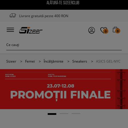
ALĂTURĂ-TE SIZEERCLUB
Livrare gratuită peste 400 RON
0
0
Sizeer
>
Femei
>
Încălțăminte
>
Sneakers
>
ASICS GEL-NYC