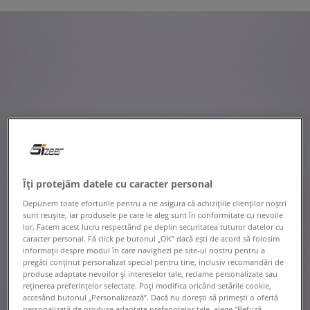
Îți protejăm datele cu caracter personal
Depunem toate eforturile pentru a ne asigura că achizițiile clienților noștri
sunt reușite, iar produsele pe care le aleg sunt în conformitate cu nevoile
lor. Facem acest lucru respectând pe deplin securitatea tuturor datelor cu
caracter personal. Fă click pe butonul „OK” dacă ești de acord să folosim
informații despre modul în care navighezi pe site-ul nostru pentru a
pregăti conținut personalizat special pentru tine, inclusiv recomandări de
produse adaptate nevoilor și intereselor tale, reclame personalizate sau
reținerea preferințelor selectate. Poți modifica oricând setările cookie,
accesând butonul „Personalizează”. Dacă nu dorești să primești o ofertă
personalizată de produse adaptate preferințelor tale, alege "Refuză