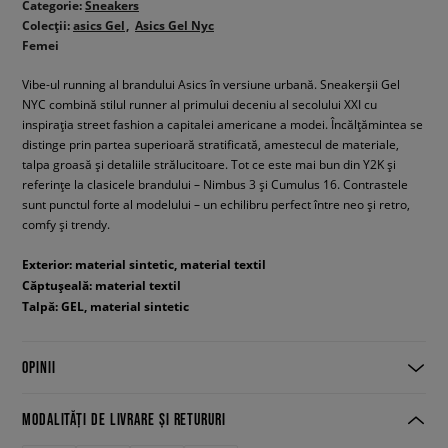
Categorie:
Sneakers
Colecții:
asics Gel
Asics Gel Nyc
Femei
Vibe-ul running al brandului Asics în versiune urbană. Sneakerșii Gel
NYC combină stilul runner al primului deceniu al secolului XXI cu
inspirația street fashion a capitalei americane a modei. Încălțămintea se
distinge prin partea superioară stratificată, amestecul de materiale,
talpa groasă și detaliile strălucitoare. Tot ce este mai bun din Y2K și
referințe la clasicele brandului – Nimbus 3 și Cumulus 16. Contrastele
sunt punctul forte al modelului – un echilibru perfect între neo și retro,
comfy și trendy.
Exterior: material sintetic, material textil
Căptușeală: material textil
Talpă: GEL, material sintetic
OPINII
MODALITĂȚI DE LIVRARE ȘI RETURURI