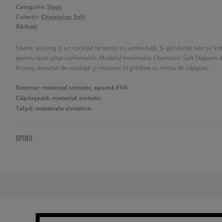
Categorie:
Șlapi
Colecții:
Champion Soft
Bărbați
Soare, șezlong și un cocktail fantezist cu umbreluță. Și gândurile tale se î
pentru niște șlapi confortabili. Modelul minimalist Champion Soft Slippers 
în oraș, excursii de vacanță și relaxare în grădina cu miros de căpșuni.
Exterior: material sintetic, spumă EVA
Căptușeală: material sintetic
Talpă: materiale sintetice
OPINII