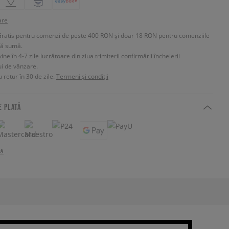
are
Gratis pentru comenzi de peste 400 RON și doar 18 RON pentru comenziile
tă sumă.
e în 4-7 zile lucrătoare din ziua trimiterii confirmării încheierii
ui de vânzare.
 retur în 30 de zile.
Termeni și condiții
E PLATĂ
tă