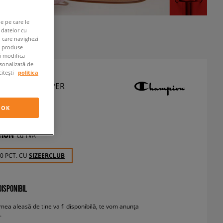
e pe care le
 datelor cu
n care navighezi
e produse
ți modifica
rsonalizată de
citești
politica
ON SOFT SLIPPER
api
OK
 RON
cu TVA
30 PCT. CU
SIZEERCLUB
ISPONIBIL
ea aleasă de tine va fi disponibilă, te vom anunța
.