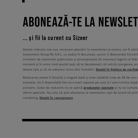
ABONEAZĂ-TE LA NEWSLE
... și fii la curent cu Sizeer
Datele indicate mai sus, necesare abonării la newsletter-ul nostru, vor fi ad
Investment Group Ro S.R.L. cu sediul în București, sector 3, Bulevardul Corneli
trimiterii de materiale publicitare și promoționale (în interesul legitim al Admi
moment și în orice mod posibil poți să te dezabonezi, să soliciți ștergerea, ac
Detalii în Politica de confid
datele tale și să ne adresezi orice alte întrebări.
Reducerea poate fi folosită o singură dată și este valabilă timp de 48 de ore
acesteia. Va fi disponibilă într-un e-mail separat pe care ți-l vom trimite după 
produselor speciale
activare. Codul de reducere nu se aplică
și nu se cumulea
oferte speciale. Nu uita că, prin abonarea la newsletter, ești de acord să pri
Detalii în regulament
marketing.
.