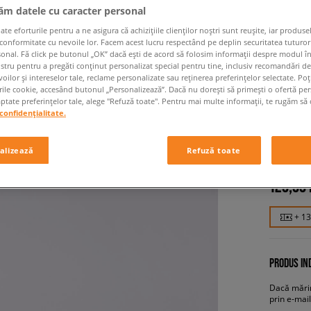
jăm datele cu caracter personal
 eforturile pentru a ne asigura că achizițiile clienților noștri sunt reușite, iar produsel
 conformitate cu nevoile lor. Facem acest lucru respectând pe deplin securitatea tuturor
sonal. Fă click pe butonul „OK” dacă ești de acord să folosim informații despre modul î
ostru pentru a pregăti conținut personalizat special pentru tine, inclusiv recomandări d
oilor și intereselor tale, reclame personalizate sau reținerea preferințelor selectate. Po
rile cookie, accesând butonul „Personalizează”. Dacă nu dorești să primești o ofertă pe
tate preferințelor tale, alege "Refuză toate". Pentru mai multe informații, te rugăm să 
confidențialitate.
CHAMPI
bărbați, șl
alizează
Refuză toate
129,99
+ 1
PRODUS IND
Dacă mărim
prin e-mail