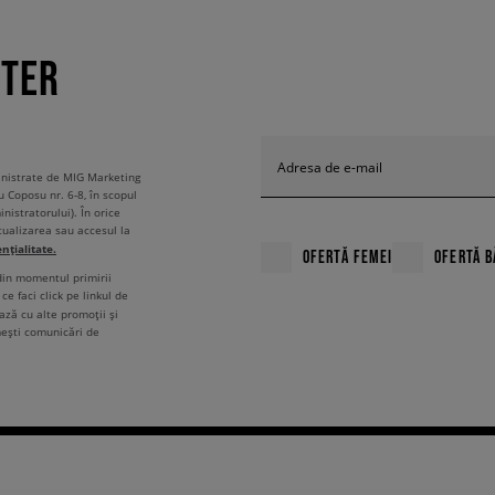
TTER
Adresa de e-mail
ministrate de MIG Marketing
u Coposu nr. 6-8, în scopul
nistratorului). În orice
tualizarea sau accesul la
ențialitate.
OFERTĂ FEMEI
OFERTĂ B
 din momentul primirii
ce faci click pe linkul de
ză cu alte promoții și
mești comunicări de