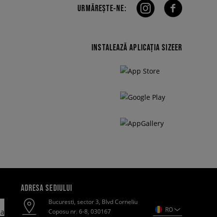
URMĂREȘTE-NE:
INSTALEAZĂ APLICAȚIA SIZEER
ADRESA SEDIULUI
Bucuresti, sector 3, Blvd Corneliu
RO
Coposu nr. 6-8, 030167