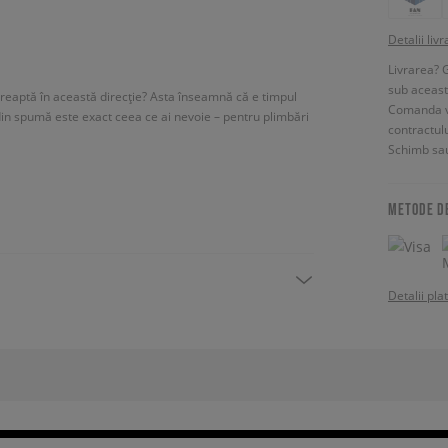
Detalii livr
Livrarea? 
sub aceas
ndreaptă în această direcție? Asta înseamnă că e timpul
Comanda vin
din spumă este exact ceea ce ai nevoie – pentru plimbări
contractul
Schimb sau
METODE D
Detalii pla