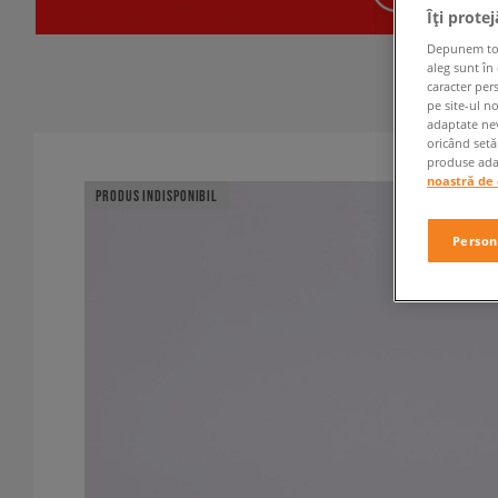
Îți prote
Depunem toate
aleg sunt în
caracter per
pe site-ul n
adaptate nev
oricând setă
produse adap
noastră de 
PRODUS INDISPONIBIL
Person