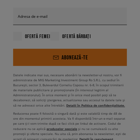
Adresa de e-mail
OFERTĂ FEMEI
OFERTĂ BĂRBAȚI
ABONEAZĂ-TE
Datele indicate mai sus, necesare abonării la newsletter-ul nostru, vor fi
administrate de MIG Marketing Investment Group Ro S.R.L. cu sediul în
București, sector 3, Bulevardul Corneliu Coposu nr. 6-8, în scopul trimiterii
de materiale publicitare și promoționale (în interesul legitim al
Administratorului). În orice moment și în orice mod posibil poți să te
dezabonezi, să soliciți ștergerea, actualizarea sau accesul la datele tale și
Detalii în Politica de confidențialitate.
să ne adresezi orice alte întrebări.
Reducerea poate fi folosită o singură dată și este valabilă timp de 48 de
ore din momentul primirii acesteia. Va fi disponibilă într-un e-mail separat
pe care ți-l vom trimite după ce faci click pe linkul de activare. Codul de
produselor speciale
reducere nu se aplică
și nu se cumulează cu alte
promoții și oferte speciale. Nu uita că, prin abonarea la newsletter, ești de
Detalii în regulament
acord să primești comunicări de marketing.
.