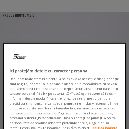
PRODUS INDISPONIBIL
Îți protejăm datele cu caracter personal
Depunem toate eforturile pentru a ne asigura că achizițiile clienților noștri
sunt reușite, iar produsele pe care le aleg sunt în conformitate cu nevoile
lor. Facem acest lucru respectând pe deplin securitatea tuturor datelor cu
caracter personal. Fă click pe butonul „OK” dacă ești de acord să folosim
informații despre modul în care navighezi pe site-ul nostru pentru a
pregăti conținut personalizat special pentru tine, inclusiv recomandări de
produse adaptate nevoilor și intereselor tale, reclame personalizate sau
reținerea preferințelor selectate. Poți modifica oricând setările cookie,
accesând butonul „Personalizează”. Dacă nu dorești să primești o ofertă
personalizată de produse adaptate preferințelor tale, alege "Refuză
toate". Pentru mai multe informații, te rugăm să citești
politica noastră