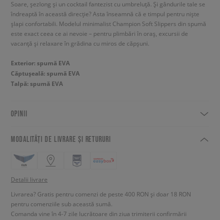
Soare, șezlong și un cocktail fantezist cu umbreluță. Și gândurile tale se
îndreaptă în această direcție? Asta înseamnă că e timpul pentru niște
șlapi confortabili. Modelul minimalist Champion Soft Slippers din spumă
este exact ceea ce ai nevoie – pentru plimbări în oraș, excursii de
vacanță și relaxare în grădina cu miros de căpșuni.
Exterior: spumă EVA
Căptușeală: spumă EVA
Talpă: spumă EVA
OPINII
MODALITĂȚI DE LIVRARE ȘI RETURURI
Detalii livrare
Livrarea? Gratis pentru comenzi de peste 400 RON și doar 18 RON
pentru comenziile sub această sumă.
Comanda vine în 4-7 zile lucrătoare din ziua trimiterii confirmării