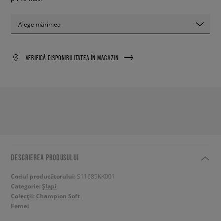
Alege mărimea
VERIFICĂ DISPONIBILITATEA ÎN MAGAZIN
DESCRIEREA PRODUSULUI
Codul producătorului:
S11689KK001
Categorie:
Șlapi
Colecții:
Champion Soft
Femei