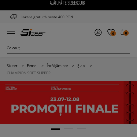
ALĂTURĂ-TE SIZEERCLUB
Livrare gratuită peste 400 RON
0
0
Sizeer
>
Femei
>
Încălțăminte
>
Șlapi
>
CHAMPION SOFT SLIPPER