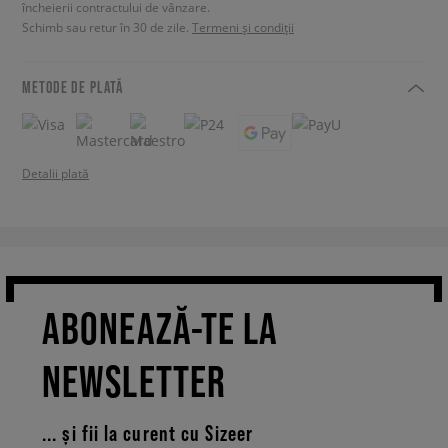
încheierii contractului de vânzare.
Schimb sau retur în 30 de zile.
Termeni și condiții
METODE DE PLATĂ
Detalii plată
ABONEAZĂ-TE LA
NEWSLETTER
... și fii la curent cu Sizeer