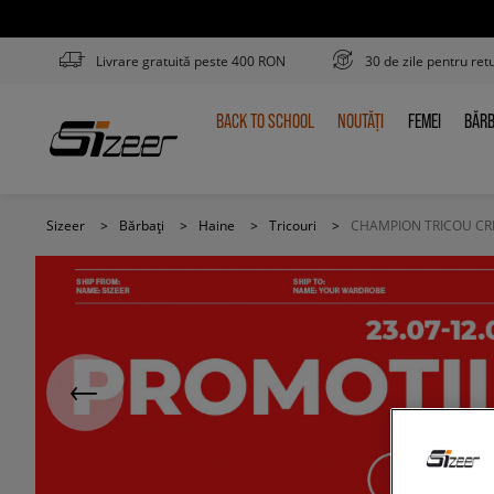
Livrare gratuită peste 400 RON
30 de zile pentru ret
BACK TO SCHOOL
NOUTĂȚI
FEMEI
BĂRB
BACK
NOUTĂȚI
FEMEI
BĂR
TO
SCHOOL
Sizeer
>
Bărbați
>
Haine
>
Tricouri
>
CHAMPION TRICOU CR