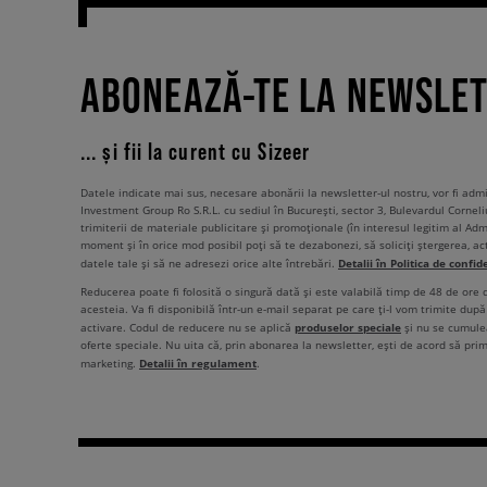
ABONEAZĂ-TE LA NEWSLE
... și fii la curent cu Sizeer
Datele indicate mai sus, necesare abonării la newsletter-ul nostru, vor fi ad
Investment Group Ro S.R.L. cu sediul în București, sector 3, Bulevardul Corneli
trimiterii de materiale publicitare și promoționale (în interesul legitim al Admi
moment și în orice mod posibil poți să te dezabonezi, să soliciți ștergerea, ac
Detalii în Politica de confid
datele tale și să ne adresezi orice alte întrebări.
Reducerea poate fi folosită o singură dată și este valabilă timp de 48 de ore
acesteia. Va fi disponibilă într-un e-mail separat pe care ți-l vom trimite după 
produselor speciale
activare. Codul de reducere nu se aplică
și nu se cumulea
oferte speciale. Nu uita că, prin abonarea la newsletter, ești de acord să pri
Detalii în regulament
marketing.
.