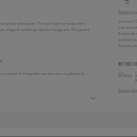
Detalii livr
Livrarea? 
ce ținută streetwear. Tricoul în pas cu moda are o
sub aceas
bac asigură confort pe durata întregii zile. Din partea
Comanda vin
contractul
Schimb sau
M.
METODE D
ul prezentat în fotografie sau din ceea ce găsești în
Detalii pla