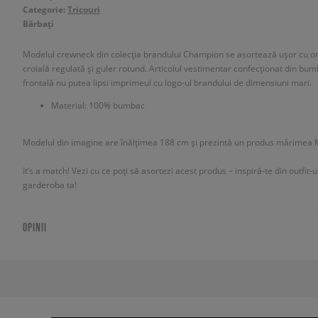
Categorie:
Tricouri
Bărbați
Modelul crewneck din colecția brandului Champion se asortează ușor cu ori
croială regulată și guler rotund. Articolul vestimentar confecționat din bum
frontală nu putea lipsi imprimeul cu logo-ul brandului de dimensiuni mari.
Material: 100% bumbac
Modelul din imagine are înălțimea 188 cm și prezintă un produs mărimea 
It’s a match! Vezi cu ce poți să asortezi acest produs – inspiră-te din outfit-
garderoba ta!
OPINII