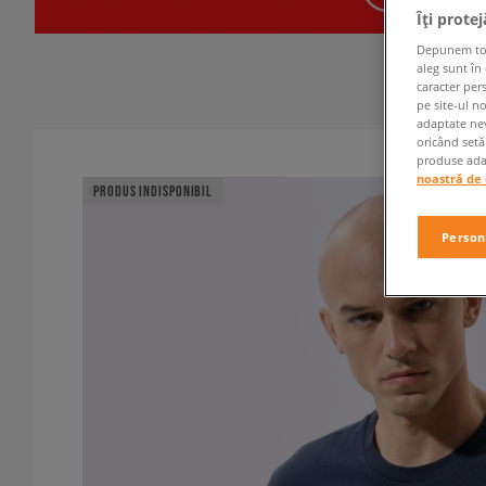
Îți prote
Depunem toate
aleg sunt în
caracter per
pe site-ul n
adaptate nev
oricând setă
produse adap
noastră de 
PRODUS INDISPONIBIL
Person