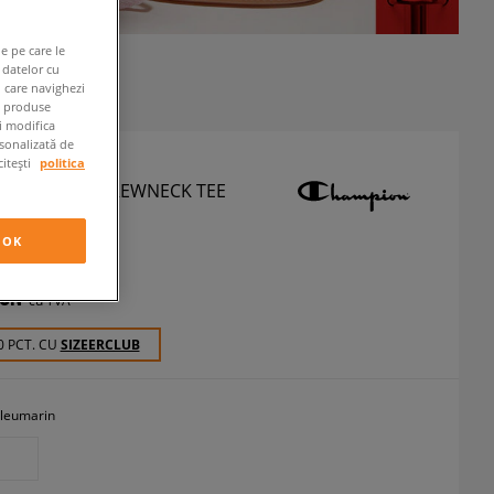
e pe care le
 datelor cu
n care navighezi
e produse
ți modifica
rsonalizată de
citești
politica
ON TRICOU CREWNECK TEE
icouri
OK
RON
cu TVA
0 PCT. CU
SIZEERCLUB
leumarin