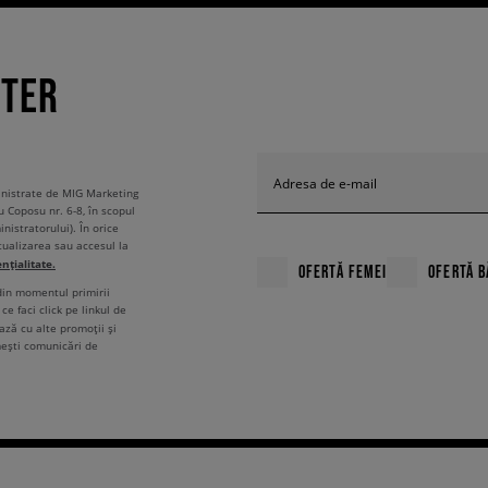
TTER
Adresa de e-mail
ministrate de MIG Marketing
u Coposu nr. 6-8, în scopul
nistratorului). În orice
tualizarea sau accesul la
ențialitate.
OFERTĂ FEMEI
OFERTĂ B
 din momentul primirii
ce faci click pe linkul de
ză cu alte promoții și
mești comunicări de