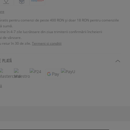
are
Gratis pentru comenzi de peste 400 RON și doar 18 RON pentru comenziile
tă sumă.
e în 4-7 zile lucrătoare din ziua trimiterii confirmării încheierii
ui de vânzare.
 retur în 30 de zile.
Termeni și condiții
E PLATĂ
tă