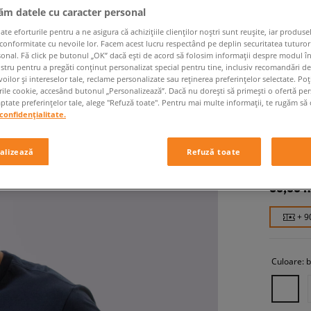
jăm datele cu caracter personal
 eforturile pentru a ne asigura că achizițiile clienților noștri sunt reușite, iar produsel
 conformitate cu nevoile lor. Facem acest lucru respectând pe deplin securitatea tuturor
sonal. Fă click pe butonul „OK” dacă ești de acord să folosim informații despre modul î
ostru pentru a pregăti conținut personalizat special pentru tine, inclusiv recomandări d
oilor și intereselor tale, reclame personalizate sau reținerea preferințelor selectate. Po
rile cookie, accesând butonul „Personalizează”. Dacă nu dorești să primești o ofertă pe
tate preferințelor tale, alege "Refuză toate". Pentru mai multe informații, te rugăm să 
confidențialitate.
CHAMPI
bărbați, tr
alizează
Refuză toate
89,99 
+ 9
Culoare:
b