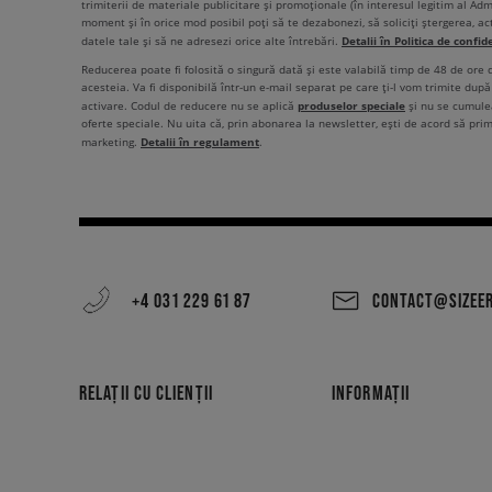
trimiterii de materiale publicitare și promoționale (în interesul legitim al Admi
moment și în orice mod posibil poți să te dezabonezi, să soliciți ștergerea, ac
Detalii în Politica de confid
datele tale și să ne adresezi orice alte întrebări.
Reducerea poate fi folosită o singură dată și este valabilă timp de 48 de ore
acesteia. Va fi disponibilă într-un e-mail separat pe care ți-l vom trimite după 
produselor speciale
activare. Codul de reducere nu se aplică
și nu se cumulea
oferte speciale. Nu uita că, prin abonarea la newsletter, ești de acord să pri
Detalii în regulament
marketing.
.
+4 031 229 61 87
CONTACT@SIZEE
RELAȚII CU CLIENȚII
INFORMAȚII