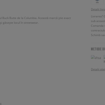
Detalii livr
Livrarea? 
l Buck Butte de la Columbia. Această marcă știe exact
sub aceas
și găsește locul în streetwear.
Comanda vin
contractul
Schimb sau
METODE D
Detalii pla
M.