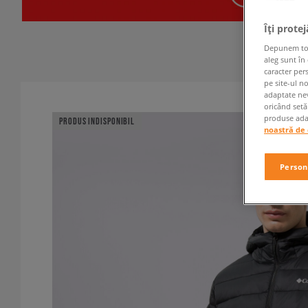
Îți prote
Depunem toate
aleg sunt în
caracter per
pe site-ul n
adaptate nev
oricând setă
produse adap
PRODUS INDISPONIBIL
noastră de 
Person