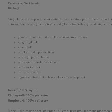
Categorie:
Geci iarnă
Bărbați
Nu-ți plac gecile supradimensionate? Iarna aceasta, optează pentru modelu
cum să ofere protecție împotriva condițiilor nefavorabile și un design care î
țesătură matlasată durabilă cu finisaj impermeabil
glugă reglabilă
guler înalt
umplutură din puf artificial
protecție pentru bărbie
buzunare laterale cu fermoar
buzunar interior
manșete elastice
logo-ul contrastant al brandului în zona pieptului
Inserții: 100% nylon
Căptușeală: 100% poliester
Umplutură: 100% poliester
Modelul din imagine are înălțimea 183 cm și prezintă un produs mărimea 