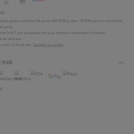
are
Gratis pentru comenzi de peste 400 RON și doar 18 RON pentru comenziile
tă sumă.
e în 4-7 zile lucrătoare din ziua trimiterii confirmării încheierii
ui de vânzare.
 retur în 30 de zile.
Termeni și condiții
E PLATĂ
tă