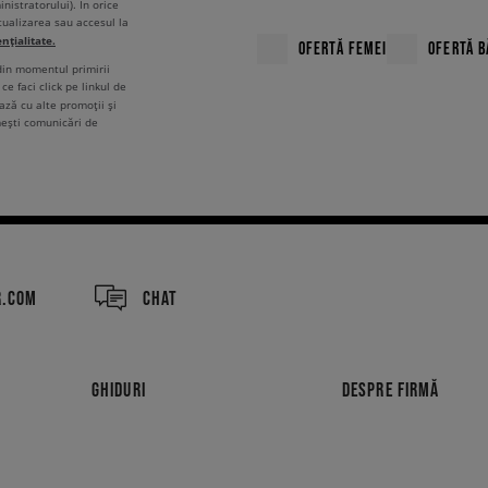
nistratorului). În orice
tualizarea sau accesul la
ențialitate.
OFERTĂ FEMEI
OFERTĂ B
 din momentul primirii
ce faci click pe linkul de
ză cu alte promoții și
mești comunicări de
R.COM
CHAT
GHIDURI
DESPRE FIRMĂ