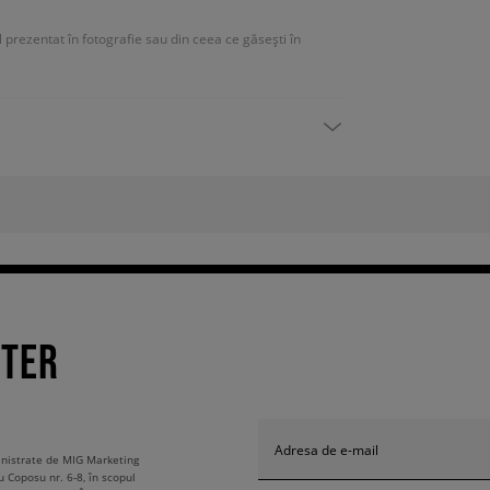
ul prezentat în fotografie sau din ceea ce găsești în
TTER
Adresa de e-mail
ministrate de MIG Marketing
u Coposu nr. 6-8, în scopul