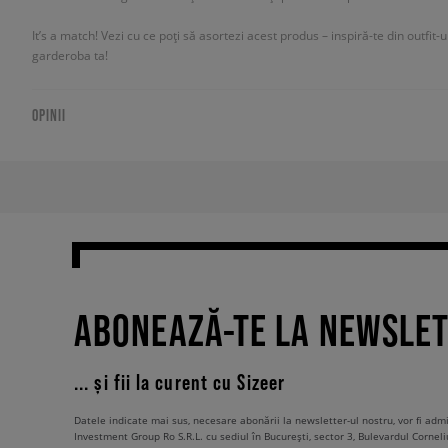
It’s a match! Vezi cu ce poți să asortezi acest produs – inspiră-te din outfit-
garderoba ta!
OPINII
ABONEAZĂ-TE LA NEWSLE
... și fii la curent cu Sizeer
Datele indicate mai sus, necesare abonării la newsletter-ul nostru, vor fi ad
Investment Group Ro S.R.L. cu sediul în București, sector 3, Bulevardul Corneli