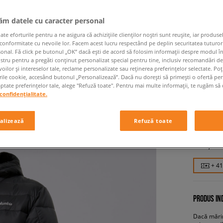
jăm datele cu caracter personal
 eforturile pentru a ne asigura că achizițiile clienților noștri sunt reușite, iar produsel
 conformitate cu nevoile lor. Facem acest lucru respectând pe deplin securitatea tuturor
sonal. Fă click pe butonul „OK” dacă ești de acord să folosim informații despre modul î
ostru pentru a pregăti conținut personalizat special pentru tine, inclusiv recomandări d
oilor și intereselor tale, reclame personalizate sau reținerea preferințelor selectate. Po
rile cookie, accesând butonul „Personalizează”. Dacă nu dorești să primești o ofertă pe
COLUMB
tate preferințelor tale, alege "Refuză toate". Pentru mai multe informații, te rugăm să 
confidențialitate.
BUTTE™
bărbați, g
alizează
Refuză toate
409,99
+ 4
PRODUS IND
Dacă mărim