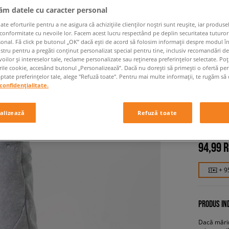
jăm datele cu caracter personal
 eforturile pentru a ne asigura că achizițiile clienților noștri sunt reușite, iar produsel
 conformitate cu nevoile lor. Facem acest lucru respectând pe deplin securitatea tuturor
sonal. Fă click pe butonul „OK” dacă ești de acord să folosim informații despre modul î
ostru pentru a pregăti conținut personalizat special pentru tine, inclusiv recomandări d
oilor și intereselor tale, reclame personalizate sau reținerea preferințelor selectate. Po
rile cookie, accesând butonul „Personalizează”. Dacă nu dorești să primești o ofertă pe
tate preferințelor tale, alege "Refuză toate". Pentru mai multe informații, te rugăm să 
confidențialitate.
CONFRO
GREY
alizează
Refuză toate
bărbați, p
94,99 
+ 9
PRODUS IND
Dacă mărim