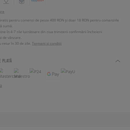
are
Gratis pentru comenzi de peste 400 RON și doar 18 RON pentru comenziile
tă sumă.
e în 4-7 zile lucrătoare din ziua trimiterii confirmării încheierii
ui de vânzare.
 retur în 30 de zile.
Termeni și condiții
E PLATĂ
tă