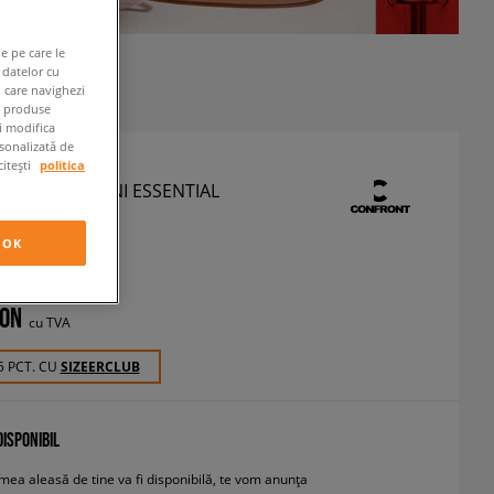
e pe care le
 datelor cu
n care navighezi
e produse
ți modifica
rsonalizată de
citești
politica
NT PANTALONI ESSENTIAL
OK
antaloni
RON
cu TVA
5 PCT. CU
SIZEERCLUB
ISPONIBIL
ea aleasă de tine va fi disponibilă, te vom anunța