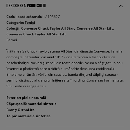
DESCRIEREA PRODUSULUI
Codul producătorului:
A10362C
Categorie:
Teniși
Colecții:
Converse Chuck Taylor All Star
Converse All Star Lift
Converse Chuck Taylor All Star Lift
Femei
Înălțimea Sa Chuck Taylor, stema All Star, din dinastia Converse. Familia
domnește în trenduri din anul 1917 - încălțămintea a fost purtată de
baschetbaliști, rockeri și rebeli din toate epocile. Acum a câștigat un nou
însemn: o platformă care o ridică cu mândrie deasupra cotidianului.
Emblemele rămân: vârful din cauciuc, banda din jurul tălpii și steaua -
semnul distinctiv al clanului. Inițierea ta în ordinul Converse? Formalitate.
Stilul este în sângele tău.
Exterior: piele naturală
Căptușeală: material sintetic
Branț: OrthoLite
Talpă: materiale sintetice