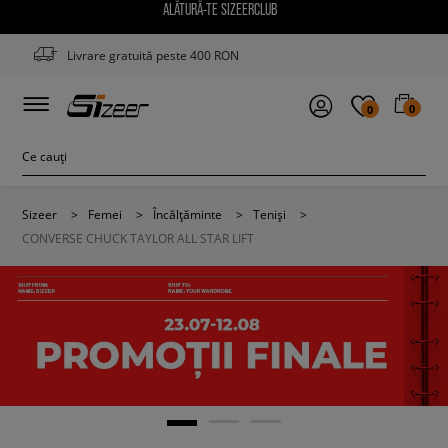
ALĂTURĂ-TE SIZEERCLUB
Livrare gratuită peste 400 RON
0
0
Sizeer
>
Femei
>
Încălțăminte
>
Teniși
>
CONVERSE CHUCK TAYLOR ALL STAR LIFT