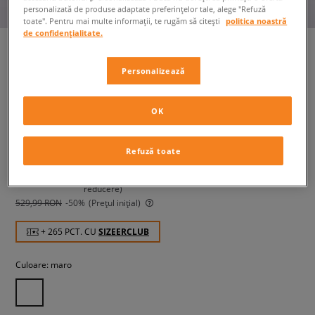
personalizată de produse adaptate preferințelor tale, alege "Refuză
toate". Pentru mai multe informații, te rugăm să citești
politica noastră
de confidențialitate.
Personalizează
CONVERSE CHUCK TAYLOR
ALL STAR LIFT
femei, teniși
OK
264,99 RON
Refuză toate
cu TVA
269,99 RON
-2%
(Cel mai mic preț din ultimele 30 de zile înainte de
reducere)
529,99 RON
-50%
(Prețul inițial)
+ 265 PCT. CU
SIZEERCLUB
Culoare:
maro