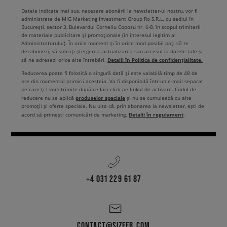
Datele indicate mai sus, necesare abonării la newsletter-ul nostru, vor fi
administrate de MIG Marketing Investment Group Ro S.R.L. cu sediul în
București, sector 3, Bulevardul Corneliu Coposu nr. 6-8, în scopul trimiterii
de materiale publicitare și promoționale (în interesul legitim al
Administratorului). În orice moment și în orice mod posibil poți să te
dezabonezi, să soliciți ștergerea, actualizarea sau accesul la datele tale și
Detalii în Politica de confidențialitate.
să ne adresezi orice alte întrebări.
Reducerea poate fi folosită o singură dată și este valabilă timp de 48 de
ore din momentul primirii acesteia. Va fi disponibilă într-un e-mail separat
pe care ți-l vom trimite după ce faci click pe linkul de activare. Codul de
produselor speciale
reducere nu se aplică
și nu se cumulează cu alte
promoții și oferte speciale. Nu uita că, prin abonarea la newsletter, ești de
Detalii în regulament
acord să primești comunicări de marketing.
.
+4 031 229 61 87
CONTACT@SIZEER.COM