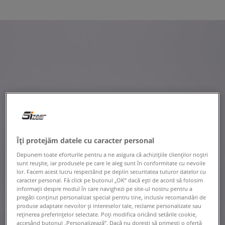
Îți protejăm datele cu caracter personal
Depunem toate eforturile pentru a ne asigura că achizițiile clienților noștri
sunt reușite, iar produsele pe care le aleg sunt în conformitate cu nevoile
lor. Facem acest lucru respectând pe deplin securitatea tuturor datelor cu
caracter personal. Fă click pe butonul „OK” dacă ești de acord să folosim
informații despre modul în care navighezi pe site-ul nostru pentru a
pregăti conținut personalizat special pentru tine, inclusiv recomandări de
produse adaptate nevoilor și intereselor tale, reclame personalizate sau
reținerea preferințelor selectate. Poți modifica oricând setările cookie,
accesând butonul „Personalizează”. Dacă nu dorești să primești o ofertă