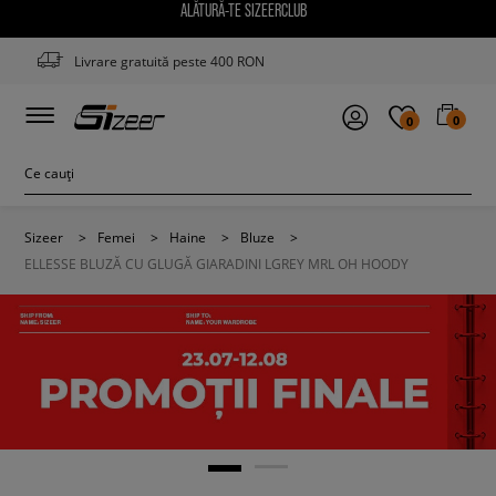
ALĂTURĂ-TE SIZEERCLUB
Livrare gratuită peste 400 RON
0
0
Sizeer
>
Femei
>
Haine
>
Bluze
>
ELLESSE BLUZĂ CU GLUGĂ GIARADINI LGREY MRL OH HOODY