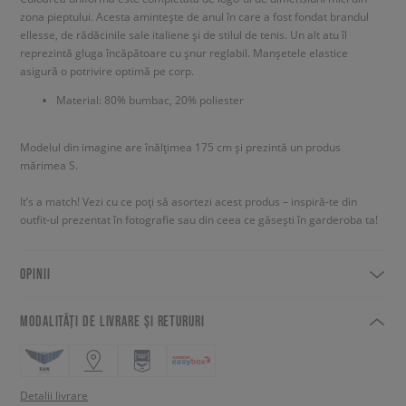
zona pieptului. Acesta amintește de anul în care a fost fondat brandul
ellesse, de rădăcinile sale italiene și de stilul de tenis. Un alt atu îl
reprezintă gluga încăpătoare cu șnur reglabil. Manșetele elastice
asigură o potrivire optimă pe corp.
Material: 80% bumbac, 20% poliester
Modelul din imagine are înălțimea 175 cm și prezintă un produs
mărimea S.
It’s a match! Vezi cu ce poți să asortezi acest produs – inspiră-te din
outfit-ul prezentat în fotografie sau din ceea ce găsești în garderoba ta!
OPINII
MODALITĂȚI DE LIVRARE ȘI RETURURI
Detalii livrare