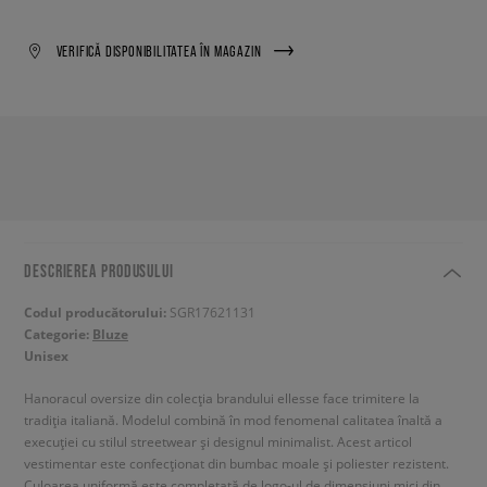
VERIFICĂ DISPONIBILITATEA ÎN MAGAZIN
DESCRIEREA PRODUSULUI
Codul producătorului:
SGR17621131
Categorie:
Bluze
Unisex
Hanoracul oversize din colecția brandului ellesse face trimitere la
tradiția italiană. Modelul combină în mod fenomenal calitatea înaltă a
execuției cu stilul streetwear și designul minimalist. Acest articol
vestimentar este confecționat din bumbac moale și poliester rezistent.
Culoarea uniformă este completată de logo-ul de dimensiuni mici din