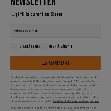
NEWSLETTER
... și fii la curent cu Sizeer
Adresa de e-mail
OFERTĂ FEMEI
OFERTĂ BĂRBAȚI
ABONEAZĂ-TE
Datele indicate mai sus, necesare abonării la newsletter-ul nostru, vor fi
administrate de MIG Marketing Investment Group Ro S.R.L. cu sediul în
București, sector 3, Bulevardul Corneliu Coposu nr. 6-8, în scopul trimiterii
de materiale publicitare și promoționale (în interesul legitim al
Administratorului). În orice moment și în orice mod posibil poți să te
dezabonezi, să soliciți ștergerea, actualizarea sau accesul la datele tale și
Detalii în Politica de confidențialitate.
să ne adresezi orice alte întrebări.
Reducerea poate fi folosită o singură dată și este valabilă timp de 48 de