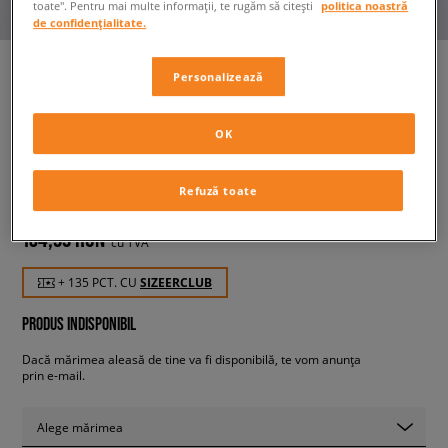
toate". Pentru mai multe informații, te rugăm să citești
politica noastră
de confidențialitate.
Personalizează
ELLESSE BLUZĂ CU GLUGĂ
GIARADINI LGREY MRL OH
OK
HOODY
unisex, bluze
Refuză toate
134,99 RON
cu TVA
+ 135 PCT. CU
SIZEERCLUB
PRODUS INDISPONIBIL
Dacă mărimea aleasă de tine va fi disponibilă, te vom anunța
prin e-mail.
Alege mărimea