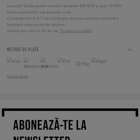
Livrarea? Gratis pentru comenzi de peste 400 RON și doar 18 RON
pentru comenziile sub această sumă.
Comanda vine în 4-7 zile lucrătoare din ziua trimiterii confirmării
încheierii contractului de vânzare.
Schimb sau retur în 30 de zile.
Termeni și condiții
METODE DE PLATĂ
Detalii plată
ABONEAZĂ-TE LA