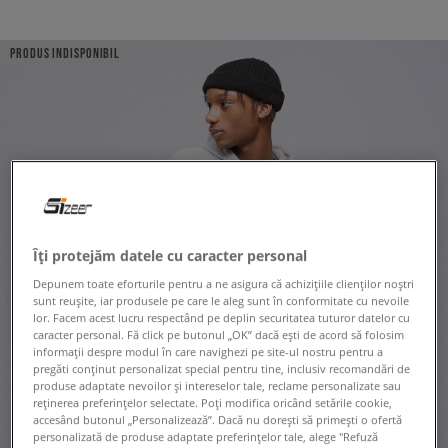
PRODUS INDISPONIBIL
Îți protejăm datele cu caracter personal
Depunem toate eforturile pentru a ne asigura că achizițiile clienților noștri
sunt reușite, iar produsele pe care le aleg sunt în conformitate cu nevoile
lor. Facem acest lucru respectând pe deplin securitatea tuturor datelor cu
caracter personal. Fă click pe butonul „OK” dacă ești de acord să folosim
informații despre modul în care navighezi pe site-ul nostru pentru a
pregăti conținut personalizat special pentru tine, inclusiv recomandări de
produse adaptate nevoilor și intereselor tale, reclame personalizate sau
reținerea preferințelor selectate. Poți modifica oricând setările cookie,
accesând butonul „Personalizează”. Dacă nu dorești să primești o ofertă
personalizată de produse adaptate preferințelor tale, alege "Refuză