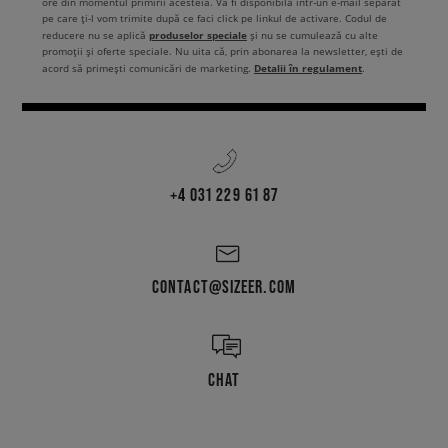
ore din momentul primirii acesteia. Va fi disponibilă într-un e-mail separat
pe care ți-l vom trimite după ce faci click pe linkul de activare. Codul de
produselor speciale
reducere nu se aplică
și nu se cumulează cu alte
promoții și oferte speciale. Nu uita că, prin abonarea la newsletter, ești de
Detalii în regulament
acord să primești comunicări de marketing.
.
+4 031 229 61 87
CONTACT@SIZEER.COM
CHAT