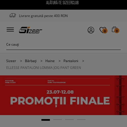
ALĂTURĂ-TE SIZEERCLUB
Livrare gratuită peste 400 RON
0
0
Sizeer
>
Bărbați
>
Haine
>
Pantaloni
>
ELLESSE PANTALONI LOMMA JOG PANT GREEN