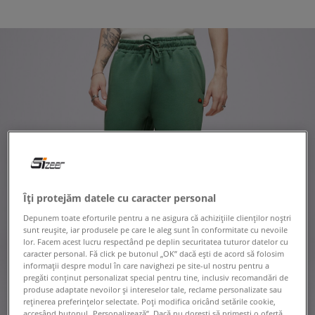
Îți protejăm datele cu caracter personal
Depunem toate eforturile pentru a ne asigura că achizițiile clienților noștri
sunt reușite, iar produsele pe care le aleg sunt în conformitate cu nevoile
lor. Facem acest lucru respectând pe deplin securitatea tuturor datelor cu
caracter personal. Fă click pe butonul „OK” dacă ești de acord să folosim
informații despre modul în care navighezi pe site-ul nostru pentru a
pregăti conținut personalizat special pentru tine, inclusiv recomandări de
produse adaptate nevoilor și intereselor tale, reclame personalizate sau
reținerea preferințelor selectate. Poți modifica oricând setările cookie,
accesând butonul „Personalizează”. Dacă nu dorești să primești o ofertă