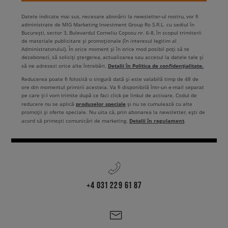
Datele indicate mai sus, necesare abonării la newsletter-ul nostru, vor fi
administrate de MIG Marketing Investment Group Ro S.R.L. cu sediul în
București, sector 3, Bulevardul Corneliu Coposu nr. 6-8, în scopul trimiterii
de materiale publicitare și promoționale (în interesul legitim al
Administratorului). În orice moment și în orice mod posibil poți să te
dezabonezi, să soliciți ștergerea, actualizarea sau accesul la datele tale și
Detalii în Politica de confidențialitate.
să ne adresezi orice alte întrebări.
Reducerea poate fi folosită o singură dată și este valabilă timp de 48 de
ore din momentul primirii acesteia. Va fi disponibilă într-un e-mail separat
pe care ți-l vom trimite după ce faci click pe linkul de activare. Codul de
produselor speciale
reducere nu se aplică
și nu se cumulează cu alte
promoții și oferte speciale. Nu uita că, prin abonarea la newsletter, ești de
Detalii în regulament
acord să primești comunicări de marketing.
.
+4 031 229 61 87