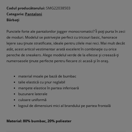
Codul producătorului:
SMG22038503
Categorie:
Pantaloni
Bărbați
Punctele forte ale pantalonilor jogger monocromatici? Îi poți purta în zeci
de moduri. Modelul se potrivește perfect cu tricouri basic, hanorace
lejere sau ținute stratificate, ideale pentru zilele mai reci. Mai mult decât
atât, acest articol vestimentar arată excelent în combinație cu orice
pereche de sneakers. Alege modelul verde de la ellesse și creează-ți
numeroasele ținute perfecte pentru fiecare zi: acasă și în oraș.
material moale pe bază de bumbac
talie elastică cu șnur reglabil
manșete elastice în partea inferioară
buzunare laterale
culoare uniformă
logoul de dimensiuni mici al brandului pe partea frontală
Material: 80% bumbac, 20% poliester