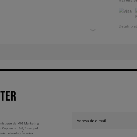
Detalii pla
TTER
Adresa de e-mail
ministrate de MIG Marketing
u Coposu nr. 6-8, în scopul
nistratorului). În orice