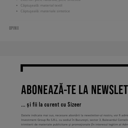
Căptușeală: material textil
Căptușeală: materiale sintetice
OPINII
ABONEAZĂ-TE LA NEWSLE
... și fii la curent cu Sizeer
Datele indicate mai sus, necesare abonării la newsletter-ul nostru, vor fi ad
Investment Group Ro S.R.L. cu sediul în București, sector 3, Bulevardul Corneli
trimiterii de materiale publicitare și promoționale (în interesul legitim al Admi