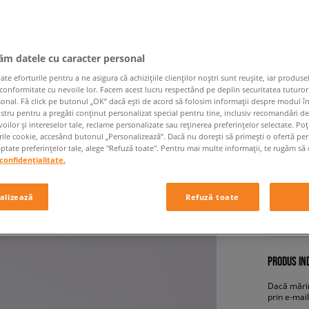
jăm datele cu caracter personal
 eforturile pentru a ne asigura că achizițiile clienților noștri sunt reușite, iar produsel
 conformitate cu nevoile lor. Facem acest lucru respectând pe deplin securitatea tuturor
sonal. Fă click pe butonul „OK” dacă ești de acord să folosim informații despre modul î
ostru pentru a pregăti conținut personalizat special pentru tine, inclusiv recomandări d
ELLESS
oilor și intereselor tale, reclame personalizate sau reținerea preferințelor selectate. Po
rile cookie, accesând butonul „Personalizează”. Dacă nu dorești să primești o ofertă pe
femei, sn
tate preferințelor tale, alege "Refuză toate". Pentru mai multe informații, te rugăm să 
confidențialitate.
179,99
alizează
Refuză toate
+ 1
PRODUS IND
Dacă mărim
prin e-mail