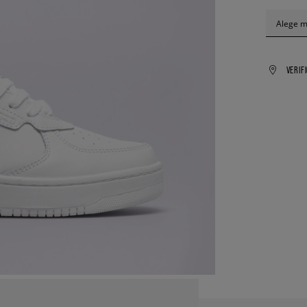
Alege 
VERIF