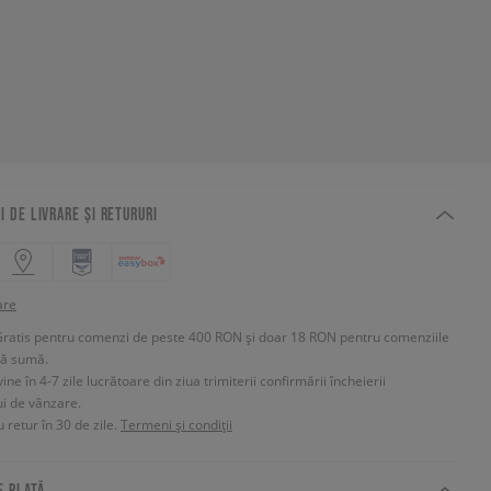
I DE LIVRARE ȘI RETURURI
are
Gratis pentru comenzi de peste 400 RON și doar 18 RON pentru comenziile
tă sumă.
e în 4-7 zile lucrătoare din ziua trimiterii confirmării încheierii
ui de vânzare.
 retur în 30 de zile.
Termeni și condiții
E PLATĂ