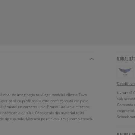
MODALITĂȚ
Detalii livr
Livrarea? 
tată doar de imaginația ta. Alege modelul ellesse Tevo
sub aceas
uperioară cu profil redus este confecționată din piele
Comanda vin
ncălțămintei un caracter unic. Brandul italian a mizat pe
contractul
unzătoare a aerului. Căptușeala din material textil
Schimb sau
dă de tip cup-sole. Mizează pe minimalism și completează-
METODE D