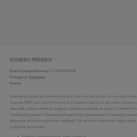
DESCRIEREA PRODUSULUI
Codul producătorului:
SGMF0436908
Categorie:
Sneakers
Femei
Sneakerșii clasici de culoare albă pot crea sute de ținute, în care ești limi
Cupsole WHT care face trimitere la produsele clasice în stil urban. Partea s
naturală și piele sintetică, asigură o potrivire optimă pe picior și conferă î
confortul la purtare. Numeroasele perforații garantează o circulație coresp
absoarbe eficient excesul de umiditate. Un alt atu îl reprezintă talpa soli
ți ținutele deosebite!
Exterior: piele naturală, piele sintetică