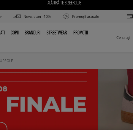
ALĂTURĂ-TE SIZEERCLUB
ur
Newsletter -10%
Promoții actuale
AȚI
COPII
BRANDURI
STREETWEAR
PROMOȚII
BAȚI
COPII
BRANDURI
STREETWEAR
PROMOȚII
CUPSOLE