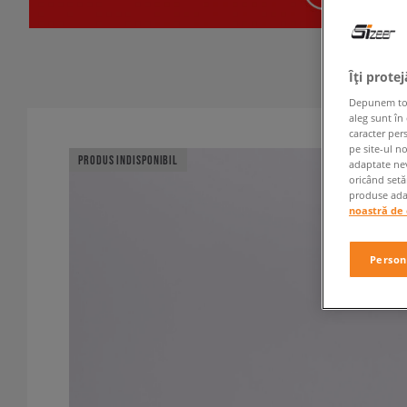
Îți prote
Depunem toate
aleg sunt în
caracter per
pe site-ul n
PRODUS INDISPONIBIL
adaptate nev
oricând setă
produse adap
noastră de 
Person