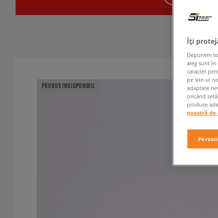
Îți prote
Depunem toate
aleg sunt în
caracter per
pe site-ul n
PRODUS INDISPONIBIL
adaptate nev
oricând setă
produse adap
noastră de 
Person