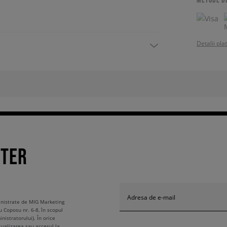
Detalii pla
TTER
Adresa de e-mail
ministrate de MIG Marketing
u Coposu nr. 6-8, în scopul
nistratorului). În orice
tualizarea sau accesul la