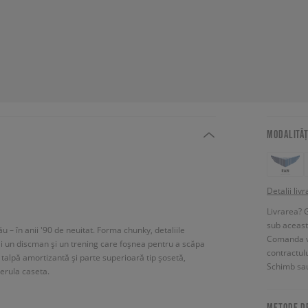
MODALITĂȚ
Detalii livr
Livrarea? 
sub aceas
u – în anii '90 de neuitat. Forma chunky, detaliile
Comanda vin
ai un discman și un trening care foșnea pentru a scăpa
contractul
 talpă amortizantă și parte superioară tip șosetă,
Schimb sau
derula caseta.
METODE D