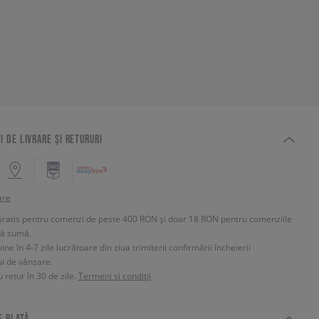
I DE LIVRARE ȘI RETURURI
are
Gratis pentru comenzi de peste 400 RON și doar 18 RON pentru comenziile
tă sumă.
e în 4-7 zile lucrătoare din ziua trimiterii confirmării încheierii
ui de vânzare.
 retur în 30 de zile.
Termeni și condiții
E PLATĂ