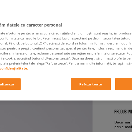
jăm datele cu caracter personal
 eforturile pentru a ne asigura că achizițiile clienților noștri sunt reușite, iar produsel
 conformitate cu nevoile lor. Facem acest lucru respectând pe deplin securitatea tuturor
sonal. Fă click pe butonul „OK” dacă ești de acord să folosim informații despre modul î
ostru pentru a pregăti conținut personalizat special pentru tine, inclusiv recomandări d
FILA L
oilor și intereselor tale, reclame personalizate sau reținerea preferințelor selectate. Po
rile cookie, accesând butonul „Personalizează”. Dacă nu dorești să primești o ofertă pe
copii, sne
tate preferințelor tale, alege "Refuză toate". Pentru mai multe informații, te rugăm să 
confidențialitate.
94,99 
alizează
Refuză toate
+ 9
PRODUS IND
Dacă mărim
prin e-mail