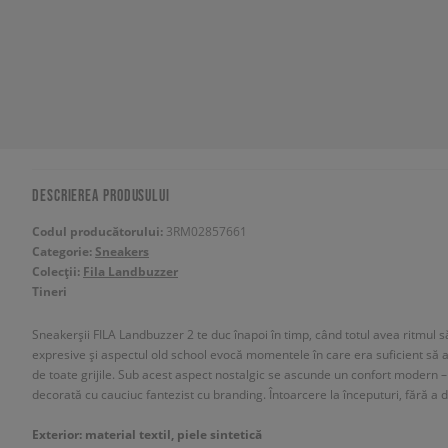
DESCRIEREA PRODUSULUI
Codul producătorului:
3RM02857661
Categorie:
Sneakers
Colecții:
Fila Landbuzzer
Tineri
Sneakerșii FILA Landbuzzer 2 te duc înapoi în timp, când totul avea ritmul să
expresive și aspectul old school evocă momentele în care era suficient să 
de toate grijile. Sub acest aspect nostalgic se ascunde un confort modern –
decorată cu cauciuc fantezist cu branding. Întoarcere la începuturi, fără a 
Exterior: material textil, piele sintetică