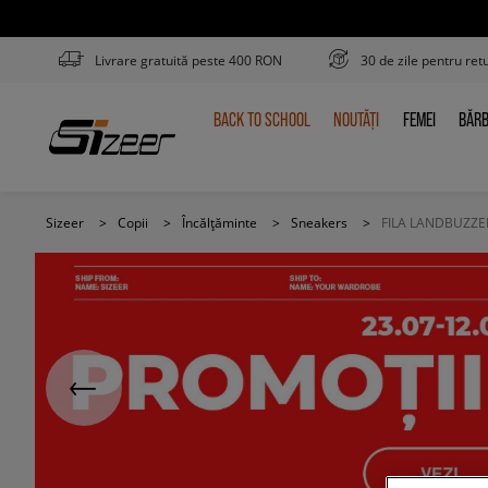
Livrare gratuită peste 400 RON
30 de zile pentru ret
BACK TO SCHOOL
NOUTĂȚI
FEMEI
BĂRB
BACK
NOUTĂȚI
FEMEI
BĂR
TO
SCHOOL
Sizeer
>
Copii
>
Încălțăminte
>
Sneakers
>
FILA LANDBUZZE