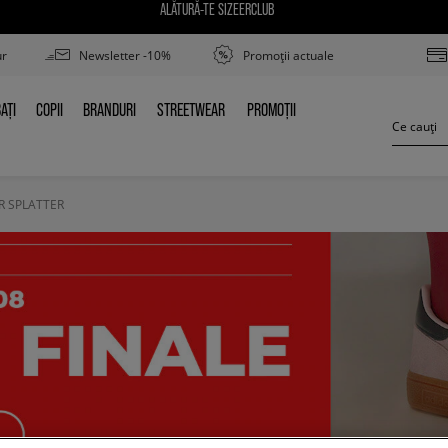
ALĂTURĂ-TE SIZEERCLUB
ur
Newsletter -10%
Promoții actuale
AȚI
COPII
BRANDURI
STREETWEAR
PROMOȚII
BAȚI
COPII
BRANDURI
STREETWEAR
PROMOȚII
R SPLATTER