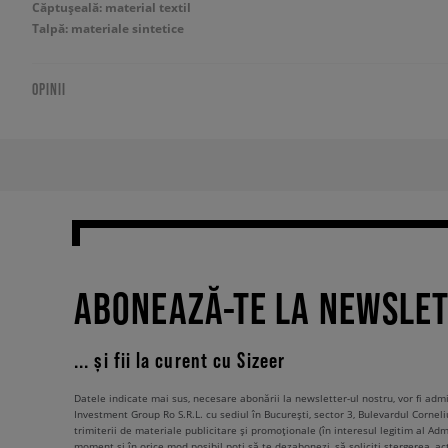
Căptușeală: material textil
Talpă: materiale sintetice
OPINII
ABONEAZĂ-TE LA NEWSLE
... și fii la curent cu Sizeer
Datele indicate mai sus, necesare abonării la newsletter-ul nostru, vor fi ad
Investment Group Ro S.R.L. cu sediul în București, sector 3, Bulevardul Corneli
trimiterii de materiale publicitare și promoționale (în interesul legitim al Admi
moment și în orice mod posibil poți să te dezabonezi, să soliciți ștergerea, ac