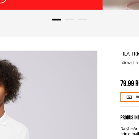
FILA TR
bărbați, tr
79,99 
+ 8
PRODUS IND
Dacă mărim
prin e-mail