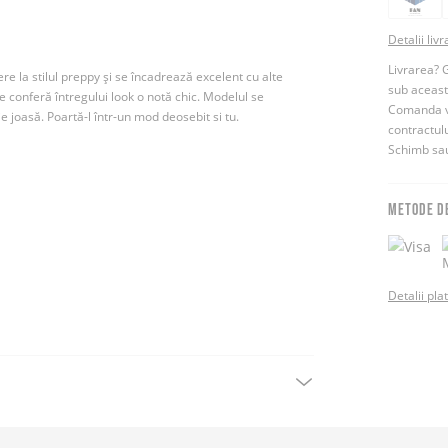
Detalii livr
Livrarea? 
ere la stilul preppy și se încadrează excelent cu alte
sub aceas
re conferă întregului look o notă chic. Modelul se
Comanda vin
e joasă. Poartă-l într-un mod deosebit si tu.
contractul
Schimb sau
METODE D
Detalii pla