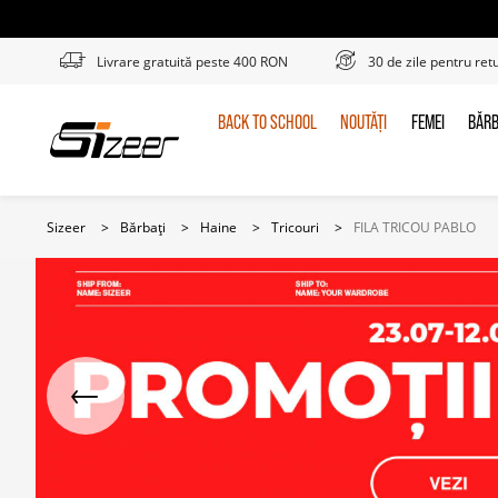
Livrare gratuită peste 400 RON
30 de zile pentru ret
BACK TO SCHOOL
NOUTĂȚI
FEMEI
BĂRB
BACK
NOUTĂȚI
FEMEI
BĂR
TO
SCHOOL
Sizeer
>
Bărbați
>
Haine
>
Tricouri
>
FILA TRICOU PABLO