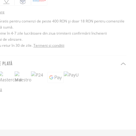
are
Gratis pentru comenzi de peste 400 RON și doar 18 RON pentru comenziile
tă sumă.
e în 4-7 zile lucrătoare din ziua trimiterii confirmării încheierii
ui de vânzare.
 retur în 30 de zile.
Termeni și condiții
E PLATĂ
tă