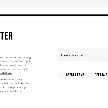
TTER
Adresa de e-mail
ministrate de MIG Marketing
u Coposu nr. 6-8, în scopul
nistratorului). În orice
tualizarea sau accesul la
ențialitate.
OFERTĂ FEMEI
OFERTĂ B
 din momentul primirii
ce faci click pe linkul de
ză cu alte promoții și
mești comunicări de