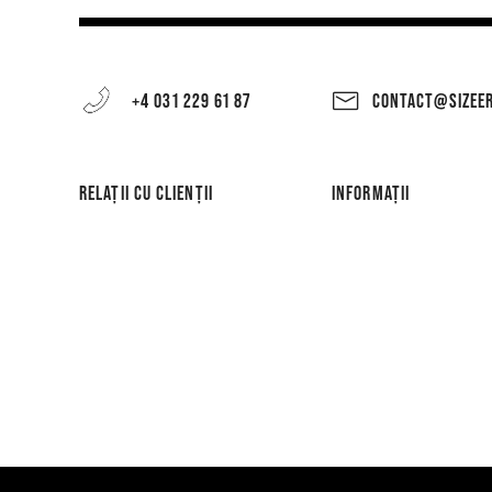
+4 031 229 61 87
CONTACT@SIZEE
RELAȚII CU CLIENȚII
INFORMAȚII