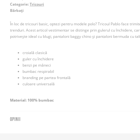
Categorie:
Tricouri
Bărbați
În loc de tricouri basic, optezi pentru modele polo? Tricoul Pablo face trimit
trenduri. Acest articol vestimentar se distinge prin gulerul cu închidere, ca
potrivește ideal cu blugi, pantaloni baggy chino și pantaloni bermuda cu tali
croială clasică
guler cu închidere
benzi pe mâneci
bumbac respirabil
branding pe partea frontală
culoare universală
Material: 100% bumbac
OPINII