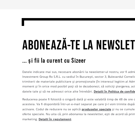
ABONEAZĂ-TE LA NEWSLE
... și fii la curent cu Sizeer
Datele indicate mai sus, necesare abonării la newsletter-ul nostru, vor fi ad
Investment Group Ro S.R.L. cu sediul în București, sector 3, Bulevardul Corneli
trimiterii de materiale publicitare și promoționale (în interesul legitim al Admi
moment și în orice mod posibil poți să te dezabonezi, să soliciți ștergerea, ac
Detalii în Politica de confid
datele tale și să ne adresezi orice alte întrebări.
Reducerea poate fi folosită o singură dată și este valabilă timp de 48 de ore
acesteia. Va fi disponibilă într-un e-mail separat pe care ți-l vom trimite după 
produselor speciale
activare. Codul de reducere nu se aplică
și nu se cumulea
oferte speciale. Nu uita că, prin abonarea la newsletter, ești de acord să pri
Detalii în regulament
marketing.
.