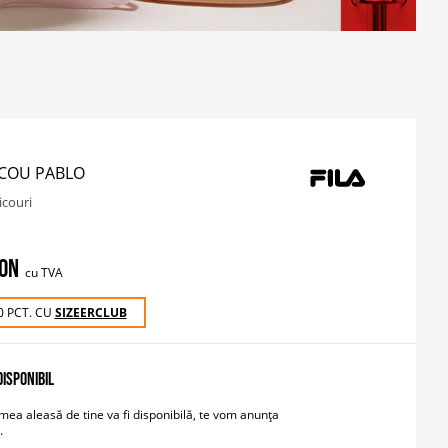
ICOU PABLO
icouri
RON
cu TVA
0 PCT. CU
SIZEERCLUB
ISPONIBIL
ea aleasă de tine va fi disponibilă, te vom anunța
.