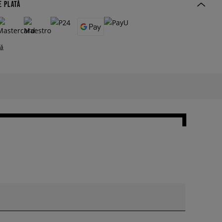
E PLATĂ
tă