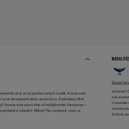
MODALITĂȚ
Detalii livr
Livrarea? 
înseamnă că ai un al șaselea simț în modă. Acesta este
sub aceas
și nu te deranjează deloc acest lucru. O plimbare fără
Comanda vin
ii? Acesta este exact vibe-ul încălțămintei Havaianas –
contractul
 braziliană a relaxării. Mâine? Nu contează, ceea ce
Schimb sau