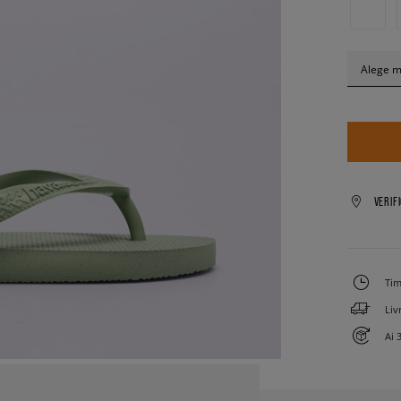
Alege 
VERIF
Tim
Liv
Ai 