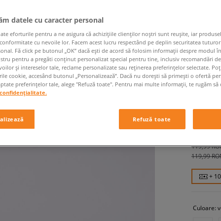
jăm datele cu caracter personal
 eforturile pentru a ne asigura că achizițiile clienților noștri sunt reușite, iar produsel
 conformitate cu nevoile lor. Facem acest lucru respectând pe deplin securitatea tuturor
sonal. Fă click pe butonul „OK” dacă ești de acord să folosim informații despre modul î
ostru pentru a pregăti conținut personalizat special pentru tine, inclusiv recomandări d
oilor și intereselor tale, reclame personalizate sau reținerea preferințelor selectate. Po
rile cookie, accesând butonul „Personalizează”. Dacă nu dorești să primești o ofertă pe
HAVAIA
tate preferințelor tale, alege "Refuză toate". Pentru mai multe informații, te rugăm să 
confidențialitate.
femei, flip
alizează
Refuză toate
99,99 
119,99 RO
119,99 RO
+ 1
Culoare:
v