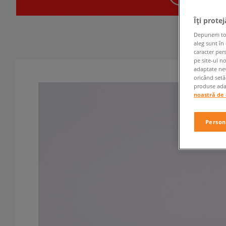
Îți prote
Depunem toate
aleg sunt în
caracter per
pe site-ul n
adaptate nev
oricând setă
produse adap
noastră de 
Person