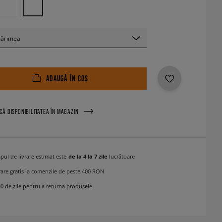
mărimea
ADAUGĂ ÎN COȘ
ICĂ DISPONIBILITATEA ÎN MAGAZIN
pul de livrare estimat este
de la 4 la 7 zile
lucrătoare
rare gratis la comenzile de peste 400 RON
30 de zile pentru a returna produsele