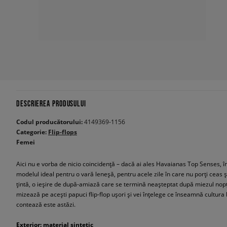
DESCRIEREA PRODUSULUI
Codul producătorului:
4149369-1156
Categorie:
Flip-flops
Femei
Aici nu e vorba de nicio coincidență – dacă ai ales Havaianas Top Senses, 
modelul ideal pentru o vară leneșă, pentru acele zile în care nu porți ceas 
țintă, o ieșire de după-amiază care se termină neașteptat după miezul nopț
mizează pe acești papuci flip-flop ușori și vei înțelege ce înseamnă cultura
contează este astăzi.
Exterior: material sintetic