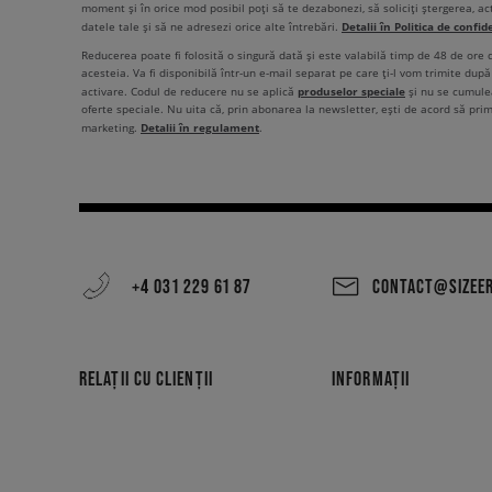
moment și în orice mod posibil poți să te dezabonezi, să soliciți ștergerea, ac
Detalii în Politica de confid
datele tale și să ne adresezi orice alte întrebări.
Reducerea poate fi folosită o singură dată și este valabilă timp de 48 de ore
acesteia. Va fi disponibilă într-un e-mail separat pe care ți-l vom trimite după 
produselor speciale
activare. Codul de reducere nu se aplică
și nu se cumulea
oferte speciale. Nu uita că, prin abonarea la newsletter, ești de acord să pri
Detalii în regulament
marketing.
.
+4 031 229 61 87
CONTACT@SIZEE
RELAȚII CU CLIENȚII
INFORMAȚII