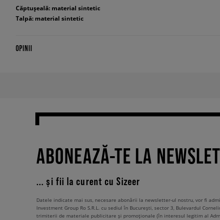
Căptușeală: material sintetic
Talpă: material sintetic
OPINII
ABONEAZĂ-TE LA NEWSLE
... și fii la curent cu Sizeer
Datele indicate mai sus, necesare abonării la newsletter-ul nostru, vor fi ad
Investment Group Ro S.R.L. cu sediul în București, sector 3, Bulevardul Corneli
trimiterii de materiale publicitare și promoționale (în interesul legitim al Admi