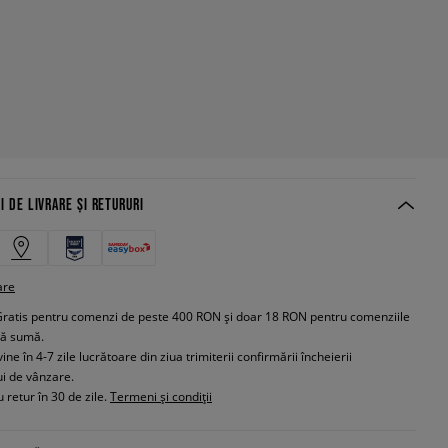
I DE LIVRARE ȘI RETURURI
are
Gratis pentru comenzi de peste 400 RON și doar 18 RON pentru comenziile
tă sumă.
e în 4-7 zile lucrătoare din ziua trimiterii confirmării încheierii
ui de vânzare.
 retur în 30 de zile.
Termeni și condiții