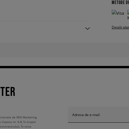
METODE D
Detalii pla
TTER
Adresa de e-mail
ministrate de MIG Marketing
u Coposu nr. 6-8, în scopul
nistratorului). În orice