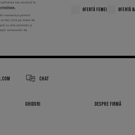
tualizarea sau accesul la
ențialitate.
OFERTĂ FEMEI
OFERTĂ B
 din momentul primirii
ce faci click pe linkul de
ză cu alte promoții și
mești comunicări de
R.COM
CHAT
GHIDURI
DESPRE FIRMĂ