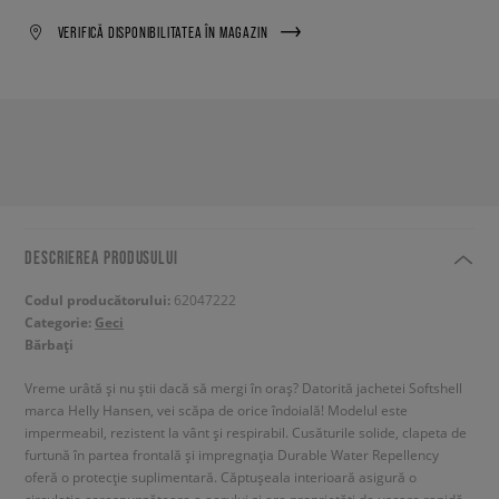
VERIFICĂ DISPONIBILITATEA ÎN MAGAZIN
DESCRIEREA PRODUSULUI
Codul producătorului:
62047222
Categorie:
Geci
Bărbați
Vreme urâtă și nu știi dacă să mergi în oraș? Datorită jachetei Softshell
marca Helly Hansen, vei scăpa de orice îndoială! Modelul este
impermeabil, rezistent la vânt și respirabil. Cusăturile solide, clapeta de
furtună în partea frontală și impregnația Durable Water Repellency
oferă o protecție suplimentară. Căptușeala interioară asigură o