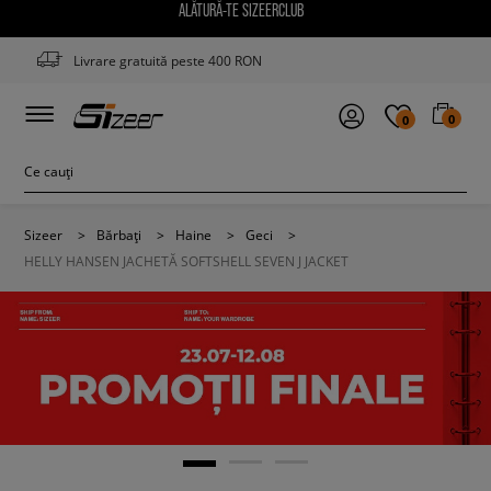
ALĂTURĂ-TE SIZEERCLUB
Livrare gratuită peste 400 RON
0
0
Sizeer
>
Bărbați
>
Haine
>
Geci
>
HELLY HANSEN JACHETĂ SOFTSHELL SEVEN J JACKET