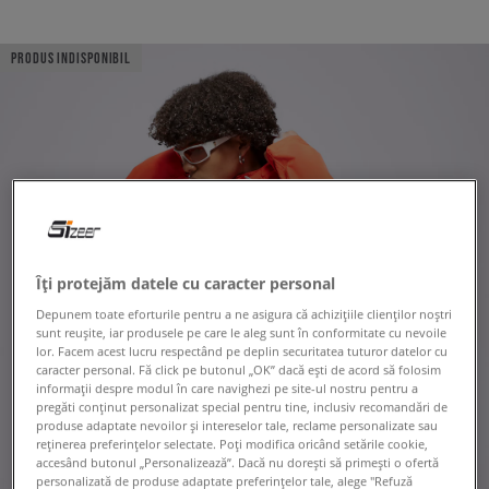
PRODUS INDISPONIBIL
Îți protejăm datele cu caracter personal
Depunem toate eforturile pentru a ne asigura că achizițiile clienților noștri
sunt reușite, iar produsele pe care le aleg sunt în conformitate cu nevoile
lor. Facem acest lucru respectând pe deplin securitatea tuturor datelor cu
caracter personal. Fă click pe butonul „OK” dacă ești de acord să folosim
informații despre modul în care navighezi pe site-ul nostru pentru a
pregăti conținut personalizat special pentru tine, inclusiv recomandări de
produse adaptate nevoilor și intereselor tale, reclame personalizate sau
reținerea preferințelor selectate. Poți modifica oricând setările cookie,
accesând butonul „Personalizează”. Dacă nu dorești să primești o ofertă
personalizată de produse adaptate preferințelor tale, alege "Refuză