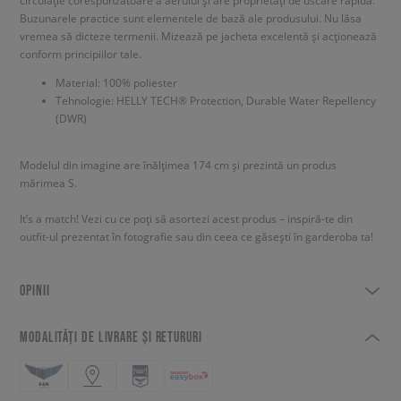
circulație corespunzătoare a aerului și are proprietăți de uscare rapidă.
Buzunarele practice sunt elementele de bază ale produsului. Nu lăsa
vremea să dicteze termenii. Mizează pe jacheta excelentă și acționează
conform principiilor tale.
Material: 100% poliester
Tehnologie: HELLY TECH® Protection, Durable Water Repellency
(DWR)
Modelul din imagine are înălțimea 174 cm și prezintă un produs
mărimea S.
It’s a match! Vezi cu ce poți să asortezi acest produs – inspiră-te din
outfit-ul prezentat în fotografie sau din ceea ce găsești în garderoba ta!
OPINII
MODALITĂȚI DE LIVRARE ȘI RETURURI