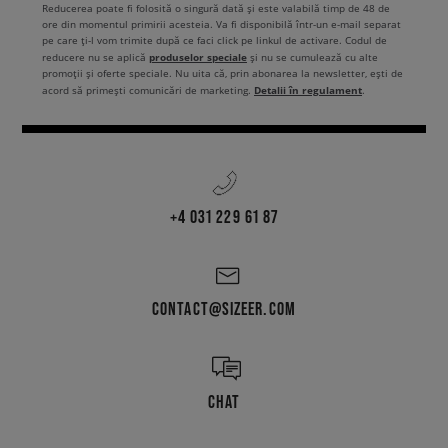
Reducerea poate fi folosită o singură dată și este valabilă timp de 48 de
ore din momentul primirii acesteia. Va fi disponibilă într-un e-mail separat
pe care ți-l vom trimite după ce faci click pe linkul de activare. Codul de
produselor speciale
reducere nu se aplică
și nu se cumulează cu alte
promoții și oferte speciale. Nu uita că, prin abonarea la newsletter, ești de
Detalii în regulament
acord să primești comunicări de marketing.
.
+4 031 229 61 87
CONTACT@SIZEER.COM
CHAT