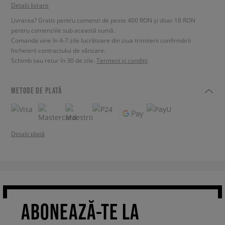
Detalii livrare
Livrarea? Gratis pentru comenzi de peste 400 RON și doar 18 RON
pentru comenziile sub această sumă.
Comanda vine în 4-7 zile lucrătoare din ziua trimiterii confirmării
încheierii contractului de vânzare.
Schimb sau retur în 30 de zile.
Termeni și condiții
METODE DE PLATĂ
Detalii plată
ABONEAZĂ-TE LA