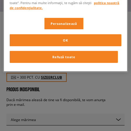
toate". Pentru mai multe informații, te rugăm să citești
politica noastră
de confidențialitate.
Personalizează
HELLY HANSEN JACHETĂ
SOFTSHELL SEVEN J JACKET
OK
bărbați, geci
Refuză toate
299,99 RON
cu TVA
+ 300 PCT. CU
SIZEERCLUB
PRODUS INDISPONIBIL
Dacă mărimea aleasă de tine va fi disponibilă, te vom anunța
prin e-mail.
Alege mărimea