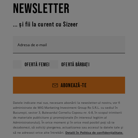
NEWSLETTER
... și fii la curent cu Sizeer
Adresa de e-mail
OFERTĂ FEMEI
OFERTĂ BĂRBAȚI
ABONEAZĂ-TE
Datele indicate mai sus, necesare abonării la newsletter-ul nostru, vor fi
administrate de MIG Marketing Investment Group Ro S.R.L. cu sediul în
București, sector 3, Bulevardul Corneliu Coposu nr. 6-8, în scopul trimiterii
de materiale publicitare și promoționale (în interesul legitim al
Administratorului). În orice moment și în orice mod posibil poți să te
dezabonezi, să soliciți ștergerea, actualizarea sau accesul la datele tale și
Detalii în Politica de confidențialitate.
să ne adresezi orice alte întrebări.