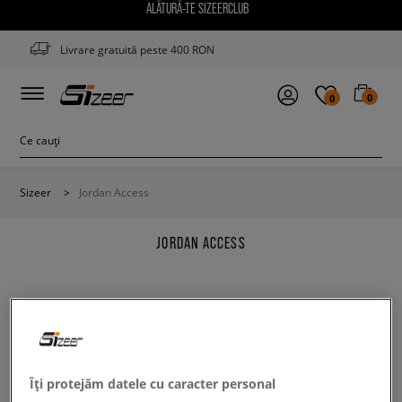
ALĂTURĂ-TE SIZEERCLUB
Livrare gratuită peste 400 RON
0
0
Sizeer
>
Jordan Access
JORDAN ACCESS
Modifică conținutul termenului căutat. Folosește mai
puține filtre.
Îți protejăm datele cu caracter personal