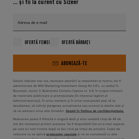
... și fii la curent cu Sizeer
Adresa de e-mail
OFERTĂ FEMEI
OFERTĂ BĂRBAȚI
ABONEAZĂ-TE
Datele indicate mai sus, necesare abonării la newsletter-ul nostru, vor fi
administrate de MIG Marketing Investment Group Ro S.R.L. cu sediul în
București, sector 3, Bulevardul Corneliu Coposu nr. 6-8, în scopul trimiterii
de materiale publicitare și promoționale (în interesul legitim al
Administratorului). În orice moment și în orice mod posibil poți să te
dezabonezi, să soliciți ștergerea, actualizarea sau accesul la datele tale și
Detalii în Politica de confidențialitate.
să ne adresezi orice alte întrebări.
Reducerea poate fi folosită o singură dată și este valabilă timp de 48 de
ore din momentul primirii acesteia. Va fi disponibilă într-un e-mail separat
pe care ți-l vom trimite după ce faci click pe linkul de activare. Codul de
produselor speciale
reducere nu se aplică
și nu se cumulează cu alte