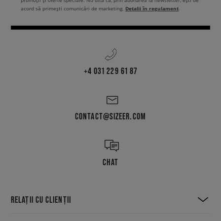
promoții și oferte speciale. Nu uita că, prin abonarea la newsletter, ești de
Detalii în regulament
acord să primești comunicări de marketing.
.
+4 031 229 61 87
CONTACT@SIZEER.COM
CHAT
RELAȚII CU CLIENȚII