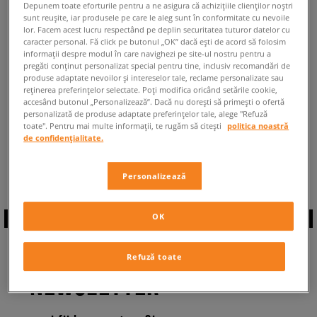
Depunem toate eforturile pentru a ne asigura că achizițiile clienților noștri
ÎNAPOI LA MAGAZIN
sunt reușite, iar produsele pe care le aleg sunt în conformitate cu nevoile
lor. Facem acest lucru respectând pe deplin securitatea tuturor datelor cu
caracter personal. Fă click pe butonul „OK” dacă ești de acord să folosim
informații despre modul în care navighezi pe site-ul nostru pentru a
pregăti conținut personalizat special pentru tine, inclusiv recomandări de
produse adaptate nevoilor și intereselor tale, reclame personalizate sau
reținerea preferințelor selectate. Poți modifica oricând setările cookie,
◾️ Sunt
0
produse din categoria
Jordan Access
◾️
◾️
◾️
accesând butonul „Personalizează”. Dacă nu dorești să primești o ofertă
personalizată de produse adaptate preferințelor tale, alege "Refuză
toate". Pentru mai multe informații, te rugăm să citești
politica noastră
Înapoi la:
de confidențialitate.
Jordan Access
Personalizează
OK
ABONEAZĂ-TE LA
Refuză toate
NEWSLETTER