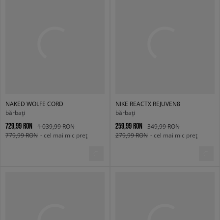
NAKED WOLFE CORD
NIKE REACTX REJUVEN8
bărbați
bărbați
729,99 RON
259,99 RON
1 039,99 RON
349,99 RON
779,99 RON
- cel mai mic preț
279,99 RON
- cel mai mic preț