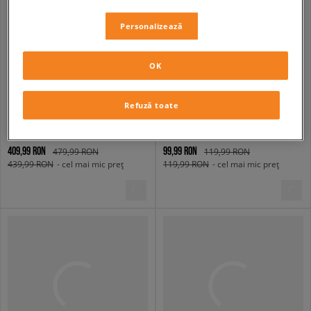
Personalizează
OK
Refuză toate
BIRKENSTOCK ARIZONA BS
ADIDAS ADILETTE AQUA
bărbați
bărbați
409,99 RON
99,99 RON
479,99 RON
119,99 RON
439,99 RON
- cel mai mic preț
119,99 RON
- cel mai mic preț