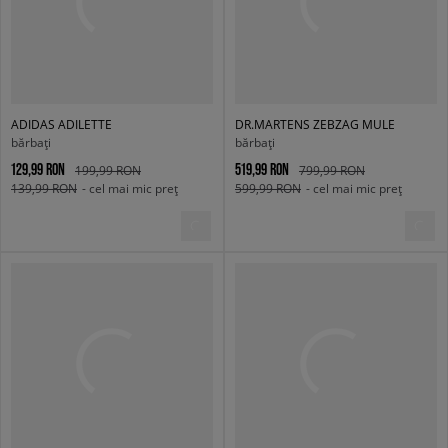
ADIDAS ADILETTE
DR.MARTENS ZEBZAG MULE
bărbați
bărbați
129,99 RON
519,99 RON
199,99 RON
799,99 RON
139,99 RON
- cel mai mic preț
599,99 RON
- cel mai mic preț