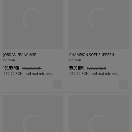
JORDAN FRANCHISE
CHAMPION SOFT SLIPPER II
bărbați
bărbați
139,99 RON
99,99 RON
169,99 RON
139,99 RON
149,99 RON
- cel mai mic preț
129,99 RON
- cel mai mic preț