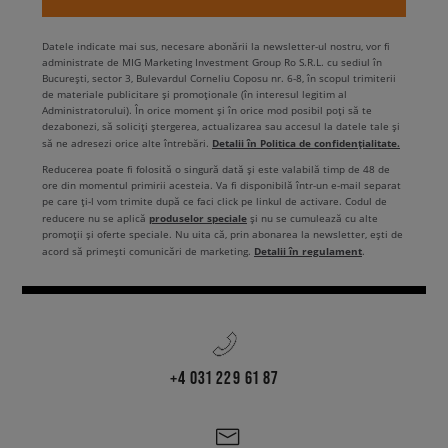
Datele indicate mai sus, necesare abonării la newsletter-ul nostru, vor fi
administrate de MIG Marketing Investment Group Ro S.R.L. cu sediul în
București, sector 3, Bulevardul Corneliu Coposu nr. 6-8, în scopul trimiterii
de materiale publicitare și promoționale (în interesul legitim al
Administratorului). În orice moment și în orice mod posibil poți să te
dezabonezi, să soliciți ștergerea, actualizarea sau accesul la datele tale și
Detalii în Politica de confidențialitate.
să ne adresezi orice alte întrebări.
Reducerea poate fi folosită o singură dată și este valabilă timp de 48 de
ore din momentul primirii acesteia. Va fi disponibilă într-un e-mail separat
pe care ți-l vom trimite după ce faci click pe linkul de activare. Codul de
produselor speciale
reducere nu se aplică
și nu se cumulează cu alte
promoții și oferte speciale. Nu uita că, prin abonarea la newsletter, ești de
Detalii în regulament
acord să primești comunicări de marketing.
.
+4 031 229 61 87