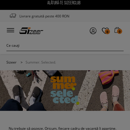
ALĂTURĂ-TE SIZEERCLUB
Livrare gratuită peste 400 RON
0
0
Sizeer
>
Summer. Selected.
Nu trebuie să pozeze. Oricum, fiecare cadru de vacanță îi aparține.