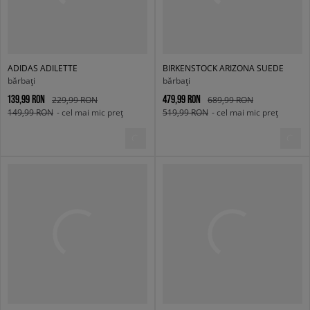
ADIDAS ADILETTE
BIRKENSTOCK ARIZONA SUEDE
bărbați
bărbați
139,99 RON
479,99 RON
229,99 RON
689,99 RON
149,99 RON
- cel mai mic preț
519,99 RON
- cel mai mic preț