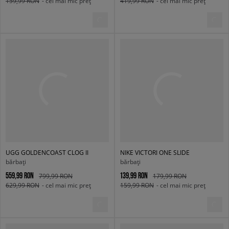
159,99 RON
- cel mai mic preț
419,99 RON
- cel mai mic preț
UGG GOLDENCOAST CLOG II
NIKE VICTORI ONE SLIDE
bărbați
bărbați
559,99 RON
139,99 RON
799,99 RON
179,99 RON
629,99 RON
- cel mai mic preț
159,99 RON
- cel mai mic preț