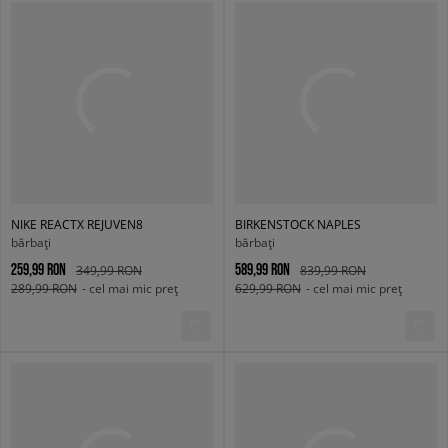
NIKE REACTX REJUVEN8
BIRKENSTOCK NAPLES
bărbați
bărbați
259,99 RON
589,99 RON
349,99 RON
839,99 RON
289,99 RON
- cel mai mic preț
629,99 RON
- cel mai mic preț