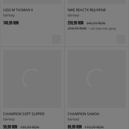
UGG M TASMAN II
NIKE REACTX REJUVEN8
bărbați
bărbați
749,99 RON
259,99 RON
349,99 RON
294,99 RON
- cel mai mic preț
CHAMPION SOFT SLIPPER
CHAMPION SAMOA
bărbați
bărbați
59,99 RON
69,99 RON
159,99 RON
119,99 RON