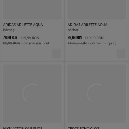
ADIDAS ADILETTE AQUA
ADIDAS ADILETTE AQUA
bărbați
bărbați
79,99 RON
99,99 RON
119,99 RON
119,99 RON
89,99 RON
- cel mai mic preț
119,99 RON
- cel mai mic preț
NIKE VICTORI ONE SLIDE
CROCS ECHO CLOG