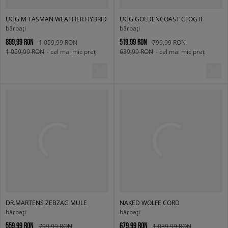
UGG M TASMAN WEATHER HYBRID
UGG GOLDENCOAST CLOG II
bărbați
bărbați
899,99 RON
519,99 RON
1 059,99 RON
799,99 RON
1 059,99 RON
- cel mai mic preț
639,99 RON
- cel mai mic preț
DR.MARTENS ZEBZAG MULE
NAKED WOLFE CORD
bărbați
bărbați
559,99 RON
679,99 RON
799,99 RON
1 039,99 RON