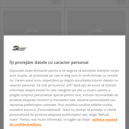
Îți protejăm datele cu caracter personal
Depunem toate eforturile pentru a ne asigura că achizițiile clienților noștri
CHAMPION SOFT SLIPPER II
NIKE VICTORI ONE SLIDE
sunt reușite, iar produsele pe care le aleg sunt în conformitate cu nevoile
bărbați
bărbați
lor. Facem acest lucru respectând pe deplin securitatea tuturor datelor cu
caracter personal. Fă click pe butonul „OK” dacă ești de acord să folosim
99,99 RON
139,99 RON
139,99 RON
169,99 RON
informații despre modul în care navighezi pe site-ul nostru pentru a
129,99 RON
- cel mai mic preț
149,99 RON
- cel mai mic preț
pregăti conținut personalizat special pentru tine, inclusiv recomandări de
produse adaptate nevoilor și intereselor tale, reclame personalizate sau
reținerea preferințelor selectate. Poți modifica oricând setările cookie,
accesând butonul „Personalizează”. Dacă nu dorești să primești o ofertă
personalizată de produse adaptate preferințelor tale, alege "Refuză
toate". Pentru mai multe informații, te rugăm să citești
politica noastră
de confidențialitate.