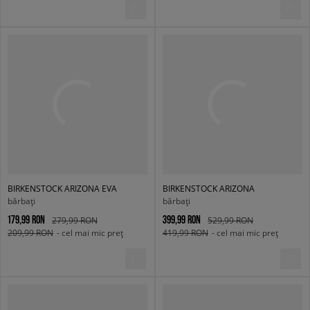
BIRKENSTOCK ARIZONA EVA
BIRKENSTOCK ARIZONA
bărbați
bărbați
179,99 RON
399,99 RON
279,99 RON
529,99 RON
209,99 RON
- cel mai mic preț
419,99 RON
- cel mai mic preț