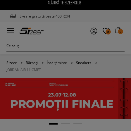
ALĂTURĂ-TE SIZEERCLUB
Livrare gratuită peste 400 RON
0
0
Sizeer
>
Bărbați
>
Încălțăminte
>
Sneakers
>
JORDAN AIR 11 CMFT