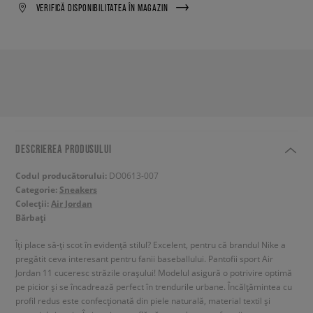
VERIFICĂ DISPONIBILITATEA ÎN MAGAZIN
DESCRIEREA PRODUSULUI
Codul producătorului:
DO0613-007
Categorie:
Sneakers
Colecții:
Air Jordan
Bărbați
Îți place să-ți scot în evidență stilul? Excelent, pentru că brandul Nike a
pregătit ceva interesant pentru fanii baseballului. Pantofii sport Air
Jordan 11 cuceresc străzile orașului! Modelul asigură o potrivire optimă
pe picior și se încadrează perfect în trendurile urbane. Încălțămintea cu
profil redus este confecționată din piele naturală, material textil și