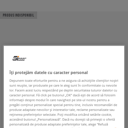
PRODUS INDISPONIBIL
Îți protejăm datele cu caracter personal
Depunem toate eforturile pentru a ne asigura că achizițiile clienților noștri
sunt reușite, iar produsele pe care le aleg sunt în conformitate cu nevoile
lor. Facem acest lucru respectând pe deplin securitatea tuturor datelor cu
caracter personal. Fă click pe butonul „OK” dacă ești de acord să folosim
informații despre modul în care navighezi pe site-ul nostru pentru a
pregăti conținut personalizat special pentru tine, inclusiv recomandări de
produse adaptate nevoilor și intereselor tale, reclame personalizate sau
reținerea preferințelor selectate. Poți modifica oricând setările cookie,
accesând butonul „Personalizează”. Dacă nu dorești să primești o ofertă
personalizată de produse adaptate preferințelor tale, alege "Refuză