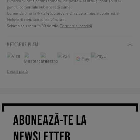
Livrarea? Gratis pentru comenzi de peste 400 RON și doar 18 RON
pentru comenziile sub această sumă.
Comanda vine în 4-7 zile lucrătoare din ziua trimiterii confirmării
încheierii contractului de vânzare.
Schimb sau retur în 30 de zile.
Termeni și condiții
METODE DE PLATĂ
Detalii plată
ABONEAZĂ-TE LA
NEWSLETTER