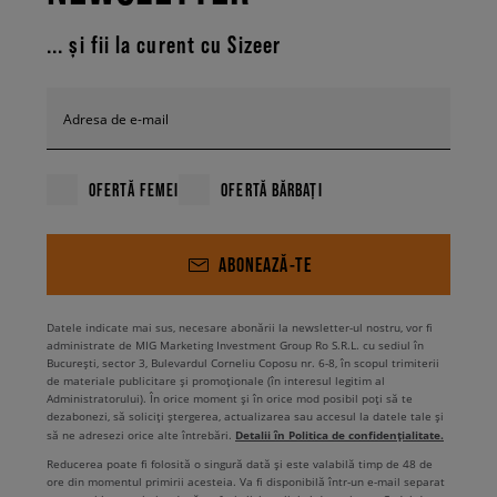
... și fii la curent cu Sizeer
Adresa de e-mail
OFERTĂ FEMEI
OFERTĂ BĂRBAȚI
ABONEAZĂ-TE
Datele indicate mai sus, necesare abonării la newsletter-ul nostru, vor fi
administrate de MIG Marketing Investment Group Ro S.R.L. cu sediul în
București, sector 3, Bulevardul Corneliu Coposu nr. 6-8, în scopul trimiterii
de materiale publicitare și promoționale (în interesul legitim al
Administratorului). În orice moment și în orice mod posibil poți să te
dezabonezi, să soliciți ștergerea, actualizarea sau accesul la datele tale și
Detalii în Politica de confidențialitate.
să ne adresezi orice alte întrebări.
Reducerea poate fi folosită o singură dată și este valabilă timp de 48 de
ore din momentul primirii acesteia. Va fi disponibilă într-un e-mail separat