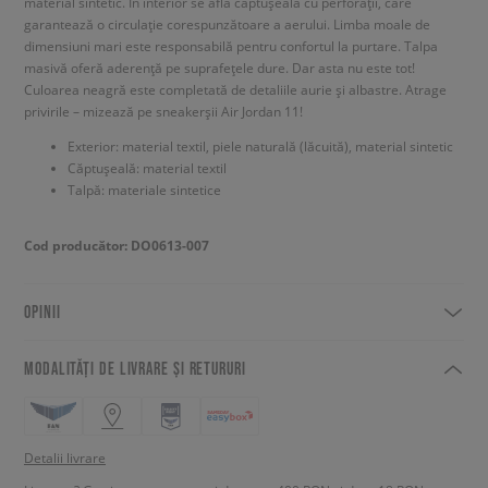
material sintetic. În interior se află căptușeala cu perforații, care
garantează o circulație corespunzătoare a aerului. Limba moale de
dimensiuni mari este responsabilă pentru confortul la purtare. Talpa
masivă oferă aderență pe suprafețele dure. Dar asta nu este tot!
Culoarea neagră este completată de detaliile aurie și albastre. Atrage
privirile – mizează pe sneakerșii Air Jordan 11!
Exterior: material textil, piele naturală (lăcuită), material sintetic
Căptușeală: material textil
Talpă: materiale sintetice
Cod producător: DO0613-007
OPINII
MODALITĂȚI DE LIVRARE ȘI RETURURI
Detalii livrare