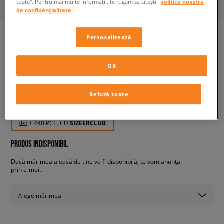
toate". Pentru mai multe informații, te rugăm să citești
politica noastră
de confidențialitate.
Personalizează
JORDAN AIR 11 CMFT
OK
bărbați, sneakers
Refuză toate
439,99 RON
cu TVA
+ 440 PCT. CU
SIZEERCLUB
PRODUS INDISPONIBIL
Dacă mărimea aleasă de tine va fi disponibilă, te vom anunța
prin e-mail.
Alege mărimea