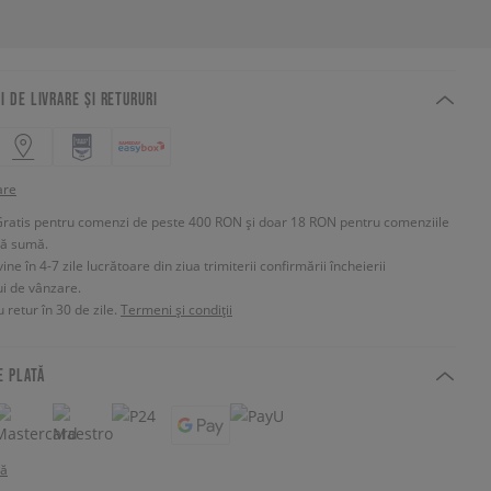
I DE LIVRARE ȘI RETURURI
are
Gratis pentru comenzi de peste 400 RON și doar 18 RON pentru comenziile
tă sumă.
e în 4-7 zile lucrătoare din ziua trimiterii confirmării încheierii
ui de vânzare.
 retur în 30 de zile.
Termeni și condiții
E PLATĂ
tă