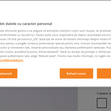
jăm datele cu caracter personal
 eforturile pentru a ne asigura că achizițiile clienților noștri sunt reușite, iar produsel
 conformitate cu nevoile lor. Facem acest lucru respectând pe deplin securitatea tuturor
sonal. Fă click pe butonul „OK” dacă ești de acord să folosim informații despre modul î
JORDAN
ostru pentru a pregăti conținut personalizat special pentru tine, inclusiv recomandări d
oilor și intereselor tale, reclame personalizate sau reținerea preferințelor selectate. Po
bărbați, s
rile cookie, accesând butonul „Personalizează”. Dacă nu dorești să primești o ofertă pe
tate preferințelor tale, alege "Refuză toate". Pentru mai multe informații, te rugăm să 
confidențialitate.
549,99
alizează
Refuză toate
+ 5
Culoare:
a