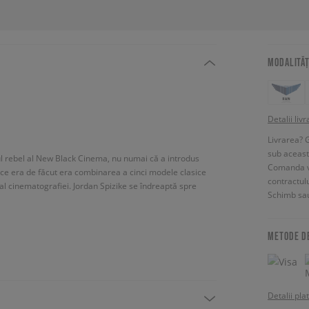
MODALITĂȚ
Detalii livr
Livrarea? 
sub aceas
orul rebel al New Black Cinema, nu numai că a introdus
Comanda vin
t ce era de făcut era combinarea a cinci modele clasice
contractul
al cinematografiei. Jordan Spizike se îndreaptă spre
Schimb sau
METODE D
Detalii pla