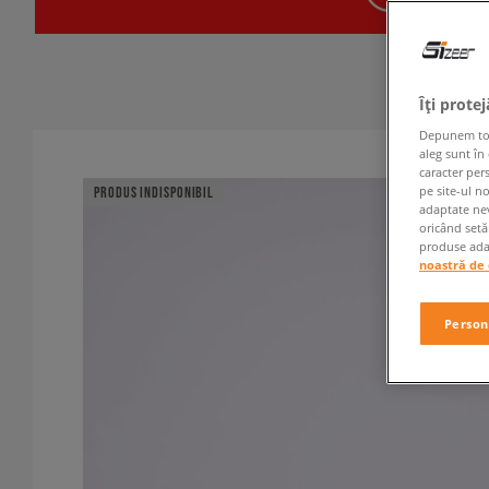
Îți prote
Depunem toate
aleg sunt în
caracter per
pe site-ul n
PRODUS INDISPONIBIL
adaptate nev
oricând setă
produse adap
noastră de 
Person