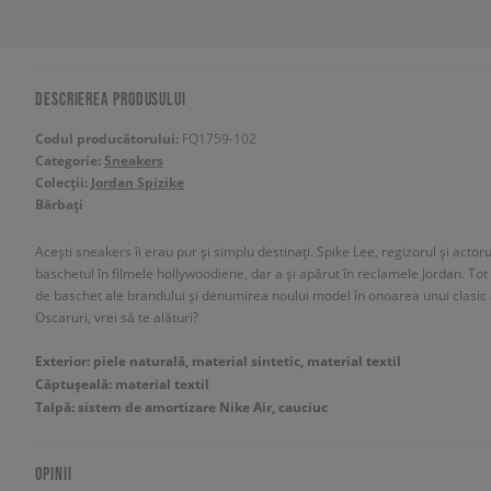
DESCRIEREA PRODUSULUI
Codul producătorului:
FQ1759-102
Categorie:
Sneakers
Colecții:
Jordan Spizike
Bărbați
Acești sneakers îi erau pur și simplu destinați. Spike Lee, regizorul și act
baschetul în filmele hollywoodiene, dar a și apărut în reclamele Jordan. To
de baschet ale brandului și denumirea noului model în onoarea unui clasic 
Oscaruri, vrei să te alături?
Exterior: piele naturală, material sintetic, material textil
Căptușeală: material textil
Talpă: sistem de amortizare Nike Air, cauciuc
OPINII