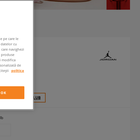
e pe care le
 datelor cu
n care navighezi
 SPIZIKE LOW
e produse
ți modifica
neakers
rsonalizată de
citești
politica
 RON
cu TVA
OK
50 PCT. CU
SIZEERCLUB
lb