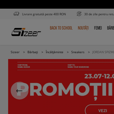
Livrare gratuită peste 400 RON
30 de zile pentru ret
BACK TO SCHOOL
NOUTĂȚI
FEMEI
BĂRB
BACK
NOUTĂȚI
FEMEI
BĂR
TO
SCHOOL
Sizeer
>
Bărbați
>
Încălțăminte
>
Sneakers
>
JORDAN SPIZI