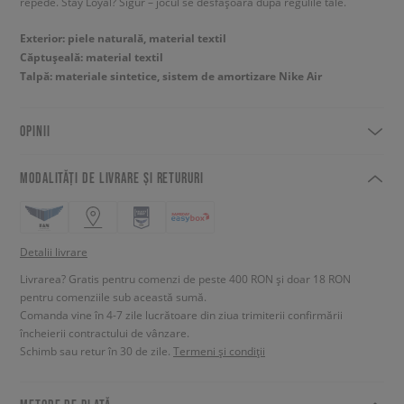
repede. Stay Loyal? Sigur – jocul se desfășoară după regulile tale.
Exterior: piele naturală, material textil
Căptușeală: material textil
Talpă: materiale sintetice, sistem de amortizare Nike Air
OPINII
MODALITĂȚI DE LIVRARE ȘI RETURURI
Detalii livrare
Livrarea? Gratis pentru comenzi de peste 400 RON și doar 18 RON
pentru comenziile sub această sumă.
Comanda vine în 4-7 zile lucrătoare din ziua trimiterii confirmării
încheierii contractului de vânzare.
Schimb sau retur în 30 de zile.
Termeni și condiții