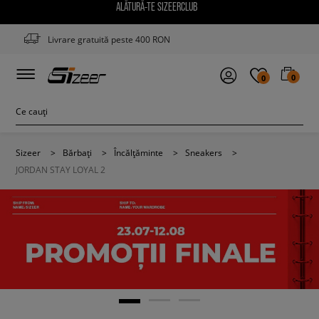
ALĂTURĂ-TE SIZEERCLUB
Livrare gratuită peste 400 RON
0
0
Sizeer
>
Bărbați
>
Încălțăminte
>
Sneakers
>
JORDAN STAY LOYAL 2