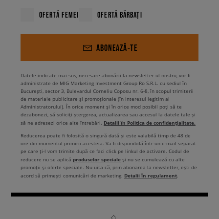
OFERTĂ FEMEI
OFERTĂ BĂRBAȚI
ABONEAZĂ-TE
Datele indicate mai sus, necesare abonării la newsletter-ul nostru, vor fi
administrate de MIG Marketing Investment Group Ro S.R.L. cu sediul în
București, sector 3, Bulevardul Corneliu Coposu nr. 6-8, în scopul trimiterii
de materiale publicitare și promoționale (în interesul legitim al
Administratorului). În orice moment și în orice mod posibil poți să te
dezabonezi, să soliciți ștergerea, actualizarea sau accesul la datele tale și
Detalii în Politica de confidențialitate.
să ne adresezi orice alte întrebări.
Reducerea poate fi folosită o singură dată și este valabilă timp de 48 de
ore din momentul primirii acesteia. Va fi disponibilă într-un e-mail separat
pe care ți-l vom trimite după ce faci click pe linkul de activare. Codul de
produselor speciale
reducere nu se aplică
și nu se cumulează cu alte
promoții și oferte speciale. Nu uita că, prin abonarea la newsletter, ești de
Detalii în regulament
acord să primești comunicări de marketing.
.