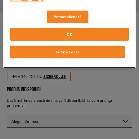
Personalizează
OK
JORDAN STAY LOYAL 2
bărbați, sneakers
Refuză toate
339,99 RON
cu TVA
+ 340 PCT. CU
SIZEERCLUB
PRODUS INDISPONIBIL
Dacă mărimea aleasă de tine va fi disponibilă, te vom anunța
prin e-mail.
Alege mărimea