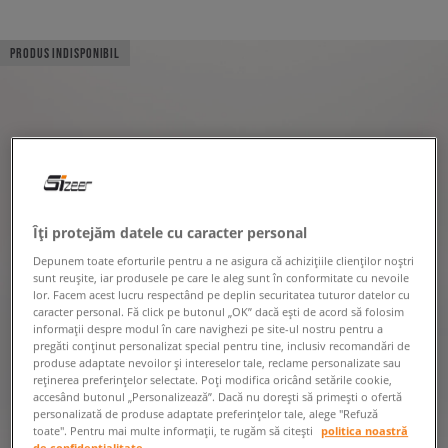
PRODUS INDISPONIBIL
Îți protejăm datele cu caracter personal
Depunem toate eforturile pentru a ne asigura că achizițiile clienților noștri
sunt reușite, iar produsele pe care le aleg sunt în conformitate cu nevoile
lor. Facem acest lucru respectând pe deplin securitatea tuturor datelor cu
caracter personal. Fă click pe butonul „OK” dacă ești de acord să folosim
informații despre modul în care navighezi pe site-ul nostru pentru a
pregăti conținut personalizat special pentru tine, inclusiv recomandări de
produse adaptate nevoilor și intereselor tale, reclame personalizate sau
reținerea preferințelor selectate. Poți modifica oricând setările cookie,
accesând butonul „Personalizează”. Dacă nu dorești să primești o ofertă
personalizată de produse adaptate preferințelor tale, alege "Refuză
toate". Pentru mai multe informații, te rugăm să citești
politica noastră
de confidențialitate.