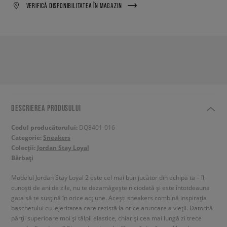
VERIFICĂ DISPONIBILITATEA ÎN MAGAZIN
DESCRIEREA PRODUSULUI
Codul producătorului:
DQ8401-016
Categorie:
Sneakers
Colecții:
Jordan Stay Loyal
Bărbați
Modelul Jordan Stay Loyal 2 este cel mai bun jucător din echipa ta – îl
cunoști de ani de zile, nu te dezamăgește niciodată și este întotdeauna
gata să te susțină în orice acțiune. Acești sneakers combină inspirația
baschetului cu lejeritatea care rezistă la orice aruncare a vieții. Datorită
părții superioare moi și tălpii elastice, chiar și cea mai lungă zi trece