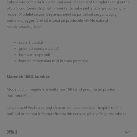
Îmbracă-te cum vrei tu - este mai ușor decât crezi! Completează-ți outfit-
ul cu tricoul Levi’s Original în nuanță de baby pink și sparge convențiile
modei. Modelul se potrivește excelent cu pantaloni cargo, blugi și
pantaloni jogger. Vrei să mizezi pe produsele vii? Nu ezita și
reinventează-ți stilul!
croială clasică
guler cu banda elastică
bumbac respirabil
logo de dimensiuni mici în zona pieptului
Material: 100% bumbac
Modelul din imagine are înălțimea 188 cm și prezintă un produs
mărimea M.
It’s a match! Vezi cu ce poți să asortezi acest produs – inspiră-te din
outfit-ul prezentat în fotografie sau din ceea ce găsești în garderoba ta!
OPINII