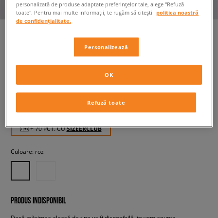
personalizată de produse adaptate preferințelor tale, alege "Refuză
toate". Pentru mai multe informații, te rugăm să citești
politica noastră
de confidențialitate.
Personalizează
LEVI'S TRICOU SS ORIGINAL
HM
OK
bărbați, tricouri
Refuză toate
69,99 RON
cu TVA
+ 70 PCT. CU
SIZEERCLUB
Culoare:
roz
PRODUS INDISPONIBIL
Dacă mărimea aleasă de tine va fi disponibilă, te vom anunța