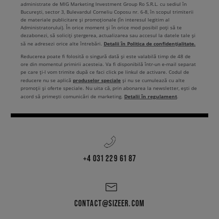
administrate de MIG Marketing Investment Group Ro S.R.L. cu sediul în
București, sector 3, Bulevardul Corneliu Coposu nr. 6-8, în scopul trimiterii
de materiale publicitare și promoționale (în interesul legitim al
Administratorului). În orice moment și în orice mod posibil poți să te
dezabonezi, să soliciți ștergerea, actualizarea sau accesul la datele tale și
Detalii în Politica de confidențialitate.
să ne adresezi orice alte întrebări.
Reducerea poate fi folosită o singură dată și este valabilă timp de 48 de
ore din momentul primirii acesteia. Va fi disponibilă într-un e-mail separat
pe care ți-l vom trimite după ce faci click pe linkul de activare. Codul de
produselor speciale
reducere nu se aplică
și nu se cumulează cu alte
promoții și oferte speciale. Nu uita că, prin abonarea la newsletter, ești de
Detalii în regulament
acord să primești comunicări de marketing.
.
+4 031 229 61 87
CONTACT@SIZEER.COM