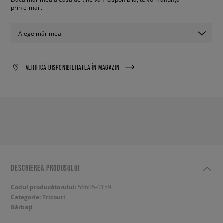
prin e-mail.
Alege mărimea
VERIFICĂ DISPONIBILITATEA ÎN MAGAZIN
DESCRIEREA PRODUSULUI
Codul producătorului:
56605-0159
Categorie:
Tricouri
Bărbați