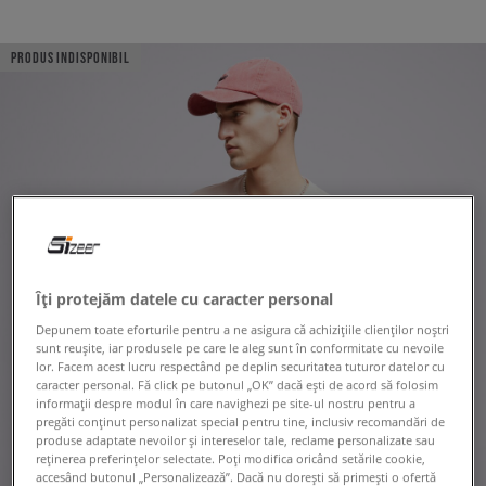
PRODUS INDISPONIBIL
Îți protejăm datele cu caracter personal
Depunem toate eforturile pentru a ne asigura că achizițiile clienților noștri
sunt reușite, iar produsele pe care le aleg sunt în conformitate cu nevoile
lor. Facem acest lucru respectând pe deplin securitatea tuturor datelor cu
caracter personal. Fă click pe butonul „OK” dacă ești de acord să folosim
informații despre modul în care navighezi pe site-ul nostru pentru a
pregăti conținut personalizat special pentru tine, inclusiv recomandări de
produse adaptate nevoilor și intereselor tale, reclame personalizate sau
reținerea preferințelor selectate. Poți modifica oricând setările cookie,
accesând butonul „Personalizează”. Dacă nu dorești să primești o ofertă