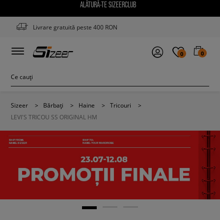
ALĂTURĂ-TE SIZEERCLUB
Livrare gratuită peste 400 RON
0
0
Sizeer
>
Bărbați
>
Haine
>
Tricouri
>
LEVI'S TRICOU SS ORIGINAL HM