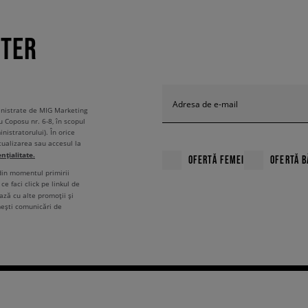
TTER
Adresa de e-mail
ministrate de MIG Marketing
u Coposu nr. 6-8, în scopul
nistratorului). În orice
tualizarea sau accesul la
ențialitate.
OFERTĂ FEMEI
OFERTĂ B
 din momentul primirii
ce faci click pe linkul de
ză cu alte promoții și
mești comunicări de