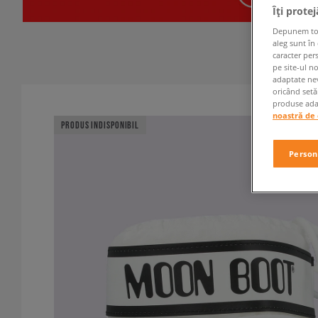
Îți prote
Depunem toate
aleg sunt în
caracter per
pe site-ul n
adaptate nev
oricând setă
produse adap
noastră de 
PRODUS INDISPONIBIL
Person