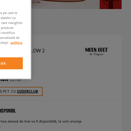
e pe care le
 datelor cu
n care navighezi
e produse
ți modifica
rsonalizată de
citești
politica
OOT CLASSIC LOW 2
tofi casual
OK
 RON
cu TVA
20 PCT. CU
SIZEERCLUB
ISPONIBIL
ea aleasă de tine va fi disponibilă, te vom anunța
.