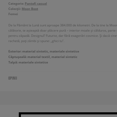
Categorie:
Pantofi casual
Colecții:
Moon Boot
Femei
De la Pământ la Lună sunt aproape 384.000 de kilometri. De la tine la Moon
călătorie, te așteaptă doar plăcere pură – interior moale și călduros, parte
pentru zăpadă. Designul? Futurist, dar fără exagerări cosmice. Și dacă cin
rachetă, poți zâmbi și spune: „ghici tu”.
Exterior: material sintetic, materiale sintetice
Căptușeală: material textil, material sintetic
Talpă: materiale sintetice
OPINII