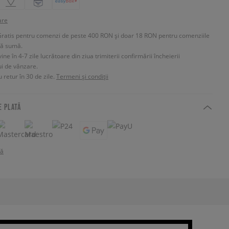
are
Gratis pentru comenzi de peste 400 RON și doar 18 RON pentru comenziile
tă sumă.
e în 4-7 zile lucrătoare din ziua trimiterii confirmării încheierii
ui de vânzare.
 retur în 30 de zile.
Termeni și condiții
E PLATĂ
tă