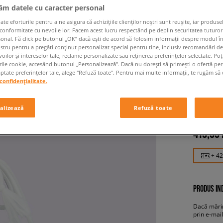
jăm datele cu caracter personal
 eforturile pentru a ne asigura că achizițiile clienților noștri sunt reușite, iar produsel
 conformitate cu nevoile lor. Facem acest lucru respectând pe deplin securitatea tuturor
sonal. Fă click pe butonul „OK” dacă ești de acord să folosim informații despre modul î
ostru pentru a pregăti conținut personalizat special pentru tine, inclusiv recomandări d
oilor și intereselor tale, reclame personalizate sau reținerea preferințelor selectate. Po
rile cookie, accesând butonul „Personalizează”. Dacă nu dorești să primești o ofertă pe
tate preferințelor tale, alege "Refuză toate". Pentru mai multe informații, te rugăm să 
confidențialitate.
MOON B
femei, pan
alizează
Refuză toate
419,99
+ 4
PRODUS IND
Dacă mărim
prin e-mail