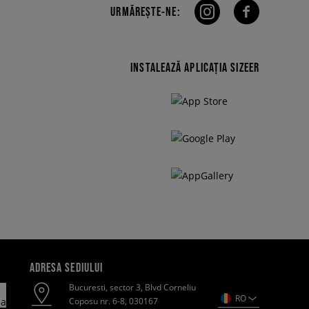
URMĂREȘTE-NE:
INSTALEAZĂ APLICAȚIA SIZEER
ADRESA SEDIULUI
Bucuresti, sector 3, Blvd Corneliu
RO
Coposu nr. 6-8, 030167