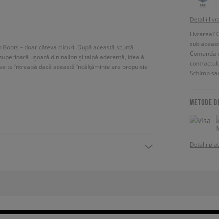
Detalii livr
Livrarea? 
sub aceas
 Boots – doar câteva clicuri. După această scurtă
Comanda vin
 superioară ușoară din nailon și talpă aderentă, ideală
contractul
eva te întreabă dacă această încălțăminte are propulsie
Schimb sau
METODE D
Detalii pla