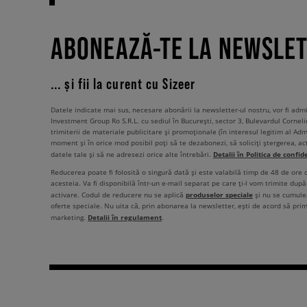
ABONEAZĂ-TE LA NEWSLE
... și fii la curent cu Sizeer
Datele indicate mai sus, necesare abonării la newsletter-ul nostru, vor fi ad
Investment Group Ro S.R.L. cu sediul în București, sector 3, Bulevardul Corneli
trimiterii de materiale publicitare și promoționale (în interesul legitim al Admi
moment și în orice mod posibil poți să te dezabonezi, să soliciți ștergerea, ac
Detalii în Politica de confid
datele tale și să ne adresezi orice alte întrebări.
Reducerea poate fi folosită o singură dată și este valabilă timp de 48 de ore
acesteia. Va fi disponibilă într-un e-mail separat pe care ți-l vom trimite după 
produselor speciale
activare. Codul de reducere nu se aplică
și nu se cumulea
oferte speciale. Nu uita că, prin abonarea la newsletter, ești de acord să pri
Detalii în regulament
marketing.
.