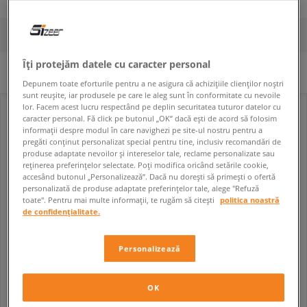
FILTREAZĂ
SORTEAZĂ
Îți protejăm datele cu caracter personal
Niciun filtru selectat
Depunem toate eforturile pentru a ne asigura că achizițiile clienților noștri
sunt reușite, iar produsele pe care le aleg sunt în conformitate cu nevoile
lor. Facem acest lucru respectând pe deplin securitatea tuturor datelor cu
caracter personal. Fă click pe butonul „OK” dacă ești de acord să folosim
informații despre modul în care navighezi pe site-ul nostru pentru a
pregăti conținut personalizat special pentru tine, inclusiv recomandări de
produse adaptate nevoilor și intereselor tale, reclame personalizate sau
reținerea preferințelor selectate. Poți modifica oricând setările cookie,
accesând butonul „Personalizează”. Dacă nu dorești să primești o ofertă
personalizată de produse adaptate preferințelor tale, alege "Refuză
toate". Pentru mai multe informații, te rugăm să citești
politica noastră
de confidențialitate.
Personalizează
NEW BALANCE 800
NEW BALANCE 800
copii
copii
219,99 RON
219,99 RON
369,99 RON
369,99 RON
OK
369,99 RON
- cel mai mic preț
369,99 RON
- cel mai mic preț