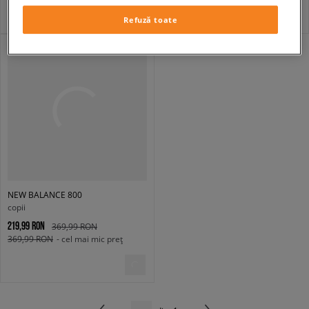
Refuză toate
NEW BALANCE 800
copii
219,99 RON
369,99 RON
369,99 RON
- cel mai mic preț