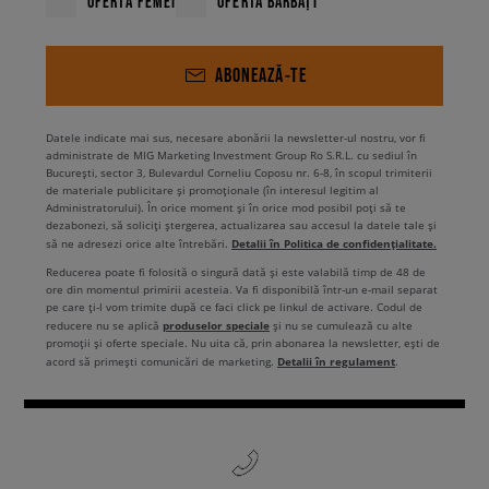
OFERTĂ FEMEI
OFERTĂ BĂRBAȚI
ABONEAZĂ-TE
Datele indicate mai sus, necesare abonării la newsletter-ul nostru, vor fi
administrate de MIG Marketing Investment Group Ro S.R.L. cu sediul în
București, sector 3, Bulevardul Corneliu Coposu nr. 6-8, în scopul trimiterii
de materiale publicitare și promoționale (în interesul legitim al
Administratorului). În orice moment și în orice mod posibil poți să te
dezabonezi, să soliciți ștergerea, actualizarea sau accesul la datele tale și
Detalii în Politica de confidențialitate.
să ne adresezi orice alte întrebări.
Reducerea poate fi folosită o singură dată și este valabilă timp de 48 de
ore din momentul primirii acesteia. Va fi disponibilă într-un e-mail separat
pe care ți-l vom trimite după ce faci click pe linkul de activare. Codul de
produselor speciale
reducere nu se aplică
și nu se cumulează cu alte
promoții și oferte speciale. Nu uita că, prin abonarea la newsletter, ești de
Detalii în regulament
acord să primești comunicări de marketing.
.