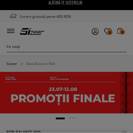
ALĂTURĂ-TE SIZEERCLUB
Livrare gratuită peste 400 RON
0
0
Sizeer
>
New Balance 800
NEW BALANCE 800
(3)