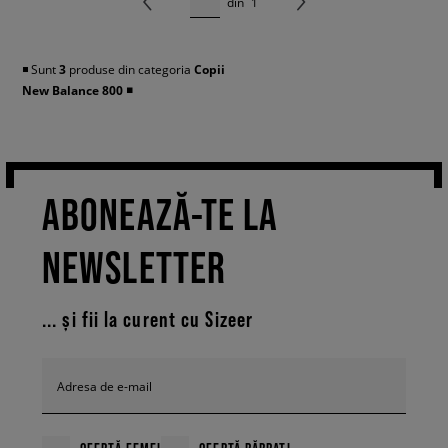
din
1
◾️ Sunt
3
produse din categoria
Copii
New Balance 800
◾️
ABONEAZĂ-TE LA
NEWSLETTER
... și fii la curent cu Sizeer
Adresa de e-mail