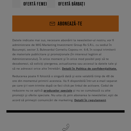
OFERTĂ FEMEI
OFERTĂ BĂRBAȚI
ABONEAZĂ-TE
Datele indicate mai sus, necesare abonării la newsletter-ul nostru, vor fi
administrate de MIG Marketing Investment Group Ro S.R.L. cu sediul în
București, sector 3, Bulevardul Corneliu Coposu nr. 6-8, în scopul trimiterii
de materiale publicitare și promoționale (în interesul legitim al
Administratorului). În orice moment și în orice mod posibil poți să te
dezabonezi, să soliciți ștergerea, actualizarea sau accesul la datele tale și
Detalii în Politica de confidențialitate.
să ne adresezi orice alte întrebări.
Reducerea poate fi folosită o singură dată și este valabilă timp de 48 de
ore din momentul primirii acesteia. Va fi disponibilă într-un e-mail separat
pe care ți-l vom trimite după ce faci click pe linkul de activare. Codul de
produselor speciale
reducere nu se aplică
și nu se cumulează cu alte
promoții și oferte speciale. Nu uita că, prin abonarea la newsletter, ești de
Detalii în regulament
acord să primești comunicări de marketing.
.