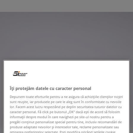
Îți protejăm datele cu caracter personal
Depunem toate eforturile pentru a ne asigura că achizițiile clienților noștri
sunt reușite, iar produsele pe care le aleg sunt în conformitate cu nevoile
lor. Facem acest lucru respectând pe deplin securitatea tuturor datelor cu
caracter personal. Fă click pe butonul „OK” dacă ești de acord să folosim
informații despre modul în care navighezi pe site-ul nostru pentru a
pregăti conținut personalizat special pentru tine, inclusiv recomandări de
produse adaptate nevoilor și intereselor tale, reclame personalizate sau
reținerea preferințelor selectate. Poți modifica oricând setările cookie,