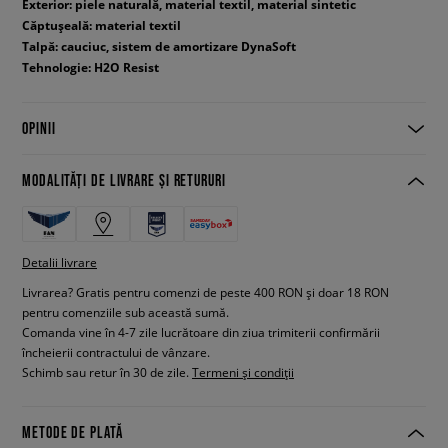
Exterior: piele naturală, material textil, material sintetic
Căptușeală: material textil
Talpă: cauciuc, sistem de amortizare DynaSoft
Tehnologie: H2O Resist
OPINII
MODALITĂȚI DE LIVRARE ȘI RETURURI
Detalii livrare
Livrarea? Gratis pentru comenzi de peste 400 RON și doar 18 RON
pentru comenziile sub această sumă.
Comanda vine în 4-7 zile lucrătoare din ziua trimiterii confirmării
încheierii contractului de vânzare.
Schimb sau retur în 30 de zile.
Termeni și condiții
METODE DE PLATĂ