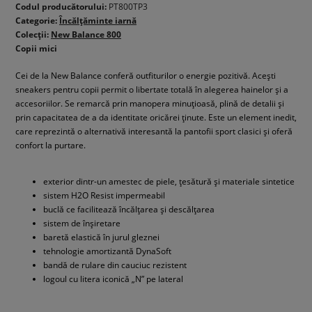
Codul producătorului:
PT800TP3
Categorie:
Încălțăminte iarnă
Colecții:
New Balance 800
Copii mici
Cei de la New Balance conferă outfiturilor o energie pozitivă. Acești
sneakers pentru copii permit o libertate totală în alegerea hainelor și a
accesoriilor. Se remarcă prin manopera minuțioasă, plină de detalii și
prin capacitatea de a da identitate oricărei ținute. Este un element inedit,
care reprezintă o alternativă interesantă la pantofii sport clasici și oferă
confort la purtare.
exterior dintr-un amestec de piele, țesătură și materiale sintetice
sistem H2O Resist impermeabil
buclă ce facilitează încălțarea și descălțarea
sistem de înșiretare
baretă elastică în jurul gleznei
tehnologie amortizantă DynaSoft
bandă de rulare din cauciuc rezistent
logoul cu litera iconică „N” pe lateral