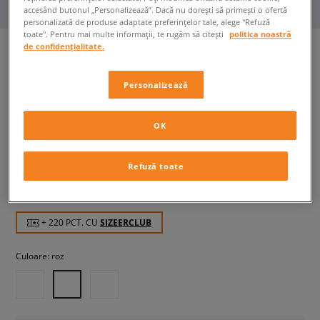
accesând butonul „Personalizează”. Dacă nu dorești să primești o ofertă
personalizată de produse adaptate preferințelor tale, alege "Refuză
toate". Pentru mai multe informații, te rugăm să citești
politica noastră
de confidențialitate.
NEW BALANCE 800
Personalizează
copii, încălțăminte iarnă
OK
219,99 RON
cu TVA
369,99 RON
-41%
(Cel mai mic preț din ultimele 30 de zile înainte de
Refuză toate
reducere)
369,99 RON
-41%
(Prețul inițial)
+ 220 PCT. CU
SIZEERCLUB
Culoare:
roz