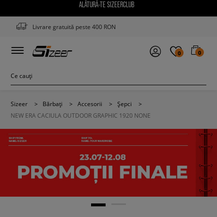
ALĂTURĂ-TE SIZEERCLUB
Livrare gratuită peste 400 RON
0
0
Sizeer
>
Bărbați
>
Accesorii
>
Șepci
>
NEW ERA CACIULA OUTDOOR GRAPHIC 1920 NONE