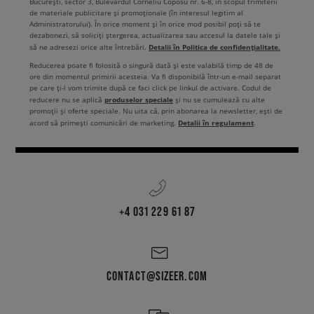
București, sector 3, Bulevardul Corneliu Coposu nr. 6-8, în scopul trimiterii
de materiale publicitare și promoționale (în interesul legitim al
Administratorului). În orice moment și în orice mod posibil poți să te
dezabonezi, să soliciți ștergerea, actualizarea sau accesul la datele tale și
Detalii în Politica de confidențialitate.
să ne adresezi orice alte întrebări.
Reducerea poate fi folosită o singură dată și este valabilă timp de 48 de
ore din momentul primirii acesteia. Va fi disponibilă într-un e-mail separat
pe care ți-l vom trimite după ce faci click pe linkul de activare. Codul de
produselor speciale
reducere nu se aplică
și nu se cumulează cu alte
promoții și oferte speciale. Nu uita că, prin abonarea la newsletter, ești de
Detalii în regulament
acord să primești comunicări de marketing.
.
+4 031 229 61 87
CONTACT@SIZEER.COM