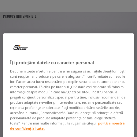
PRODUS INDISPONIBIL
Îți protejăm datele cu caracter personal
Depunem toate eforturile pentru a ne asigura că achizițiile clienților noștri
sunt reușite, iar produsele pe care le aleg sunt în conformitate cu nevoile
lor. Facem acest lucru respectând pe deplin securitatea tuturor datelor cu
caracter personal. Fă click pe butonul „OK” dacă ești de acord să folosim
informații despre modul în care navighezi pe site-ul nostru pentru a
pregăti conținut personalizat special pentru tine, inclusiv recomandări de
produse adaptate nevoilor și intereselor tale, reclame personalizate sau
reținerea preferințelor selectate. Poți modifica oricând setările cookie,
accesând butonul „Personalizează”. Dacă nu dorești să primești o ofertă
personalizată de produse adaptate preferințelor tale, alege "Refuză
toate". Pentru mai multe informații, te rugăm să citești
politica noastră
de confidențialitate.