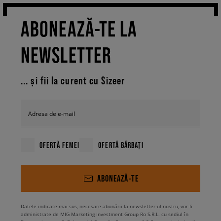
ABONEAZĂ-TE LA
NEWSLETTER
... și fii la curent cu Sizeer
Adresa de e-mail
OFERTĂ FEMEI
OFERTĂ BĂRBAȚI
ABONEAZĂ-TE
Datele indicate mai sus, necesare abonării la newsletter-ul nostru, vor fi
administrate de MIG Marketing Investment Group Ro S.R.L. cu sediul în