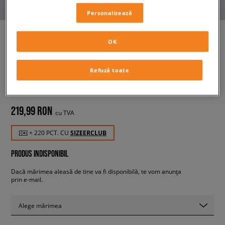
Personalizează
OK
NEW ERA CACIULA OUTDOOR
GRAPHIC 1920 NONE
Refuză toate
bărbați, șepci
219,99 RON
cu TVA
+ 220 PCT. CU
SIZEERCLUB
PRODUS INDISPONIBIL
Dacă mărimea aleasă de tine va fi disponibilă, te vom anunța
prin e-mail.
Alege mărimea