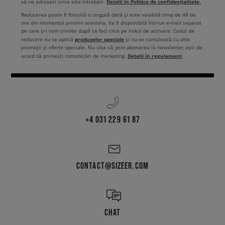
Detalii în Politica de confidențialitate.
să ne adresezi orice alte întrebări.
Reducerea poate fi folosită o singură dată și este valabilă timp de 48 de
ore din momentul primirii acesteia. Va fi disponibilă într-un e-mail separat
pe care ți-l vom trimite după ce faci click pe linkul de activare. Codul de
produselor speciale
reducere nu se aplică
și nu se cumulează cu alte
promoții și oferte speciale. Nu uita că, prin abonarea la newsletter, ești de
Detalii în regulament
acord să primești comunicări de marketing.
.
+4 031 229 61 87
CONTACT@SIZEER.COM
CHAT