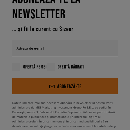
NEWSLETTER
... și fii la curent cu Sizeer
Adresa de e-mail
OFERTĂ FEMEI
OFERTĂ BĂRBAȚI
ABONEAZĂ-TE
Datele indicate mai sus, necesare abonării la newsletter-ul nostru, vor fi
administrate de MIG Marketing Investment Group Ro S.R.L. cu sediul în
București, sector 3, Bulevardul Corneliu Coposu nr. 6-8, în scopul trimiterii
de materiale publicitare și promoționale (în interesul legitim al
Administratorului). În orice moment și în orice mod posibil poți să te
dezabonezi, să soliciți ștergerea, actualizarea sau accesul la datele tale și