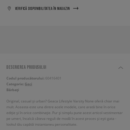
VERIFICĂ DISPONIBILITATEA ÎN MAGAZIN
DESCRIEREA PRODUSULUI
Codul producătorului:
60416401
Categorie:
Geci
Bărbați
Original, casual și urban? Geaca Lifestyle Varsity None oferă chiar mai
mult. Aceasta este una dintre acele modele, care arată bine în orice
ediție și în orice combinație. Pur și simplu pune acest articol vestimentar
pe umeri, încalcă câteva reguli de modă în acest proces și ești gata -
lookul tău capătă instantaneu personalitate.