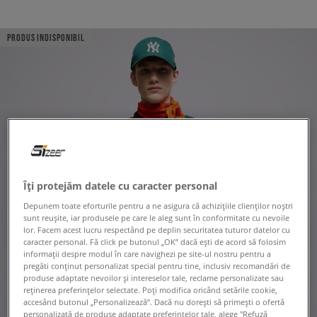
PRODUS INDISPONIBIL
Îți protejăm datele cu caracter personal
Depunem toate eforturile pentru a ne asigura că achizițiile clienților noștri
sunt reușite, iar produsele pe care le aleg sunt în conformitate cu nevoile
lor. Facem acest lucru respectând pe deplin securitatea tuturor datelor cu
caracter personal. Fă click pe butonul „OK” dacă ești de acord să folosim
informații despre modul în care navighezi pe site-ul nostru pentru a
pregăti conținut personalizat special pentru tine, inclusiv recomandări de
produse adaptate nevoilor și intereselor tale, reclame personalizate sau
reținerea preferințelor selectate. Poți modifica oricând setările cookie,
accesând butonul „Personalizează”. Dacă nu dorești să primești o ofertă
personalizată de produse adaptate preferințelor tale, alege "Refuză