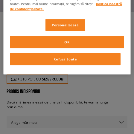
toate". Pentru mai multe informații, te rugăm să citești
politica noastră
de confidențialitate.
Personalizează
NEW ERA JACHETĂ NE
LIFESTYLE VARSITY NONE
OK
bărbați, geci
Refuză toate
309,99 RON
cu TVA
+ 310 PCT. CU
SIZEERCLUB
PRODUS INDISPONIBIL
Dacă mărimea aleasă de tine va fi disponibilă, te vom anunța
prin e-mail.
Alege mărimea