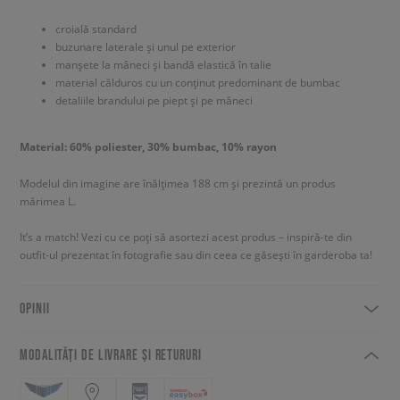
croială standard
buzunare laterale și unul pe exterior
manșete la mâneci și bandă elastică în talie
material călduros cu un conținut predominant de bumbac
detaliile brandului pe piept și pe mâneci
Material: 60% poliester, 30% bumbac, 10% rayon
Modelul din imagine are înălțimea 188 cm și prezintă un produs
mărimea L.
It’s a match! Vezi cu ce poți să asortezi acest produs – inspiră-te din
outfit-ul prezentat în fotografie sau din ceea ce găsești în garderoba ta!
OPINII
MODALITĂȚI DE LIVRARE ȘI RETURURI