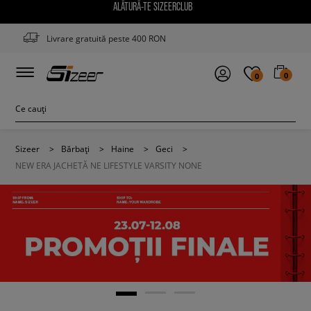
ALĂTURĂ-TE SIZEERCLUB
Livrare gratuită peste 400 RON
0
0
Sizeer
>
Bărbați
>
Haine
>
Geci
>
NEW ERA JACHETĂ NE LIFESTYLE VARSITY NONE