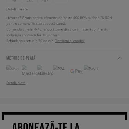
Detalii livrare
Livrarea? Gratis pentru comenzi de peste 400 RON și doar 18 RON
pentru comenziile sub această sumă.
Comanda vine în 4-7 zile lucrătoare din ziua trimiterii confirmării
încheierii contractului de vânzare.
Schimb sau retur în 30 de zile.
Termeni și condiții
METODE DE PLATĂ
Detalii plată
ABONEAZĂ-TE LA