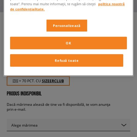
toate". Pentru mai multe informații, te rugăm să citești
politica noastră
de confidențialitate.
Personalizează
NEW ERA TRICOU NE
HERITAGE PATCH OS NONE
OK
bărbați, tricouri
Refuză toate
69,99 RON
cu TVA
+ 70 PCT. CU
SIZEERCLUB
PRODUS INDISPONIBIL
Dacă mărimea aleasă de tine va fi disponibilă, te vom anunța
prin e-mail.
Alege mărimea