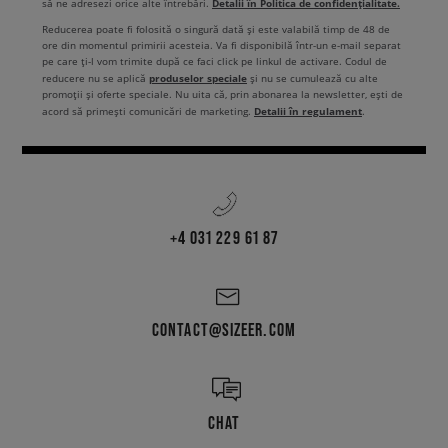
Detalii în Politica de confidențialitate.
să ne adresezi orice alte întrebări.
Reducerea poate fi folosită o singură dată și este valabilă timp de 48 de
ore din momentul primirii acesteia. Va fi disponibilă într-un e-mail separat
pe care ți-l vom trimite după ce faci click pe linkul de activare. Codul de
produselor speciale
reducere nu se aplică
și nu se cumulează cu alte
promoții și oferte speciale. Nu uita că, prin abonarea la newsletter, ești de
Detalii în regulament
acord să primești comunicări de marketing.
.
+4 031 229 61 87
CONTACT@SIZEER.COM
CHAT