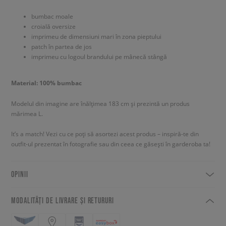
bumbac moale
croială oversize
imprimeu de dimensiuni mari în zona pieptului
patch în partea de jos
imprimeu cu logoul brandului pe mânecă stângă
Material: 100% bumbac
Modelul din imagine are înălțimea 183 cm și prezintă un produs
mărimea L.
It’s a match! Vezi cu ce poți să asortezi acest produs – inspiră-te din
outfit-ul prezentat în fotografie sau din ceea ce găsești în garderoba ta!
OPINII
MODALITĂȚI DE LIVRARE ȘI RETURURI