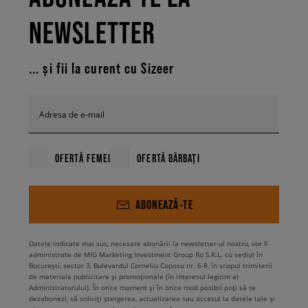
NEWSLETTER
... și fii la curent cu Sizeer
Adresa de e-mail
OFERTĂ FEMEI
OFERTĂ BĂRBAȚI
ABONEAZĂ-TE
Datele indicate mai sus, necesare abonării la newsletter-ul nostru, vor fi
administrate de MIG Marketing Investment Group Ro S.R.L. cu sediul în
București, sector 3, Bulevardul Corneliu Coposu nr. 6-8, în scopul trimiterii
de materiale publicitare și promoționale (în interesul legitim al
Administratorului). În orice moment și în orice mod posibil poți să te
dezabonezi, să soliciți ștergerea, actualizarea sau accesul la datele tale și