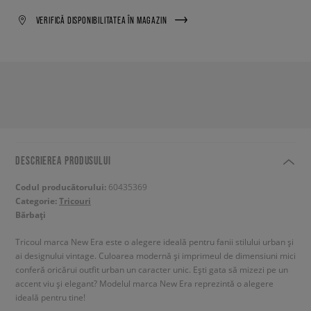
VERIFICĂ DISPONIBILITATEA ÎN MAGAZIN
DESCRIEREA PRODUSULUI
Codul producătorului:
60435369
Categorie:
Tricouri
Bărbați
Tricoul marca New Era este o alegere ideală pentru fanii stilului urban și
ai designului vintage. Culoarea modernă și imprimeul de dimensiuni mici
conferă oricărui outfit urban un caracter unic. Ești gata să mizezi pe un
accent viu și elegant? Modelul marca New Era reprezintă o alegere
ideală pentru tine!