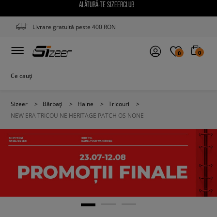
ALĂTURĂ-TE SIZEERCLUB
Livrare gratuită peste 400 RON
0
0
Sizeer
>
Bărbați
>
Haine
>
Tricouri
>
NEW ERA TRICOU NE HERITAGE PATCH OS NONE