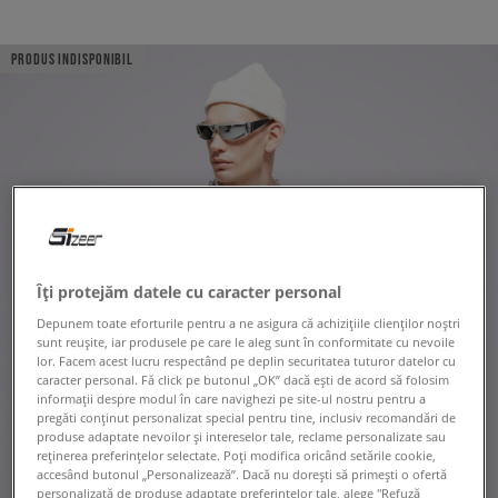
PRODUS INDISPONIBIL
Îți protejăm datele cu caracter personal
Depunem toate eforturile pentru a ne asigura că achizițiile clienților noștri
sunt reușite, iar produsele pe care le aleg sunt în conformitate cu nevoile
lor. Facem acest lucru respectând pe deplin securitatea tuturor datelor cu
caracter personal. Fă click pe butonul „OK” dacă ești de acord să folosim
informații despre modul în care navighezi pe site-ul nostru pentru a
pregăti conținut personalizat special pentru tine, inclusiv recomandări de
produse adaptate nevoilor și intereselor tale, reclame personalizate sau
reținerea preferințelor selectate. Poți modifica oricând setările cookie,
accesând butonul „Personalizează”. Dacă nu dorești să primești o ofertă
personalizată de produse adaptate preferințelor tale, alege "Refuză