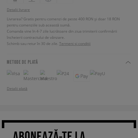
Detalii livrare
Livrarea? Gratis pentru comenzi de peste 400 RON și doar 18 RON
pentru comenziile sub această sumă.
Comanda vine în 4-7 zile lucrătoare din ziua trimiterii confirmării
încheierii contractului de vânzare.
Schimb sau retur în 30 de zile.
Termeni și condiții
METODE DE PLATĂ
Detalii plată
ABONEAZĂ-TE LA