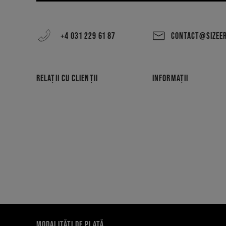
+4 031 229 61 87
CONTACT@SIZEE
RELAȚII CU CLIENȚII
INFORMAȚII
MODALITĂȚI DE PLATĂ