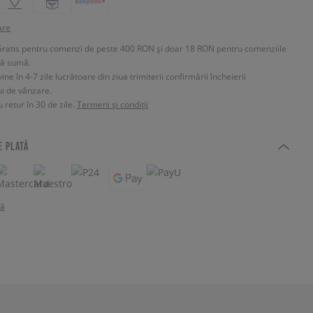
are
Gratis pentru comenzi de peste 400 RON și doar 18 RON pentru comenziile
tă sumă.
e în 4-7 zile lucrătoare din ziua trimiterii confirmării încheierii
ui de vânzare.
 retur în 30 de zile.
Termeni și condiții
E PLATĂ
tă