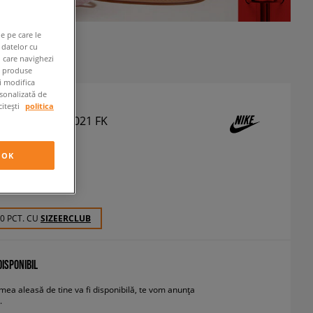
e pe care le
 datelor cu
n care navighezi
e produse
ți modifica
rsonalizată de
citești
politica
R VAPORMAX 2021 FK
eakers
OK
 RON
cu TVA
60 PCT. CU
SIZEERCLUB
ISPONIBIL
ea aleasă de tine va fi disponibilă, te vom anunța
.