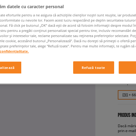
jăm datele cu caracter personal
 eforturile pentru a ne asigura că achizițiile clienților noștri sunt reușite, iar produsel
 conformitate cu nevoile lor. Facem acest lucru respectând pe deplin securitatea tuturor
sonal. Fă click pe butonul „OK” dacă ești de acord să folosim informații despre modul î
ostru pentru a pregăti conținut personalizat special pentru tine, inclusiv recomandări d
oilor și intereselor tale, reclame personalizate sau reținerea preferințelor selectate. Po
rile cookie, accesând butonul „Personalizează”. Dacă nu dorești să primești o ofertă pe
tate preferințelor tale, alege "Refuză toate". Pentru mai multe informații, te rugăm să 
confidențialitate.
NIKE AI
femei, sn
alizează
Refuză toate
659,99
+ 6
PRODUS IND
Dacă mărim
prin e-mail