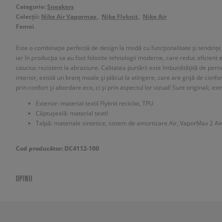
Categorie:
Sneakers
Colecții:
Nike Air Vapormax
Nike Flyknit
Nike Air
Femei
Este o combinație perfectă de design la modă cu funcționalitate și tendințe 
iar în producția sa au fost folosite tehnologii moderne, care reduc eficient e
cauciuc rezistent la abraziune. Calitatea purtării este îmbunătățită de pern
interior, există un branț moale și plăcut la atingere, care are grijă de conf
prin confort și abordare eco, ci și prin aspectul lor vizual! Sunt originali, extr
Exterior: material textil Flyknit reciclat, TPU
Căptușeală: material textil
Talpă: materiale sintetice, sistem de amortizare Air, VaporMax 2 Ai
Cod producător: DC4112-100
OPINII