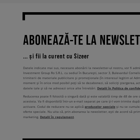
ABONEAZĂ-TE LA NEWSLE
... și fii la curent cu Sizeer
Datele indicate mai sus, necesare abonării la newsletter-ul nostru, vor fi ad
Investment Group Ro S.R.L. cu sediul în București, sector 3, Bulevardul Corneli
trimiterii de materiale publicitare și promoționale (în interesul legitim al Admi
moment și în orice mod posibil poți să te dezabonezi, să soliciți ștergerea, ac
Detalii în Politica de confid
datele tale și să ne adresezi orice alte întrebări.
Reducerea poate fi folosită o singură dată și este valabilă timp de 48 de ore
acesteia. Va fi disponibilă într-un e-mail separat pe care ți-l vom trimite după 
produselor speciale
activare. Codul de reducere nu se aplică
și nu se cumulea
oferte speciale. Nu uita că, prin abonarea la newsletter, ești de acord să pri
Detalii în regulament
marketing.
.