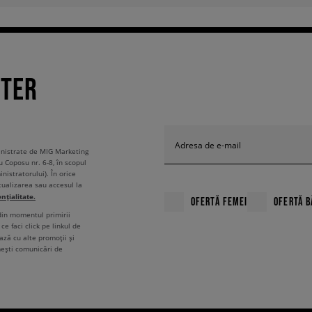
TTER
Adresa de e-mail
ministrate de MIG Marketing
u Coposu nr. 6-8, în scopul
nistratorului). În orice
tualizarea sau accesul la
ențialitate.
OFERTĂ FEMEI
OFERTĂ B
 din momentul primirii
ce faci click pe linkul de
ză cu alte promoții și
mești comunicări de