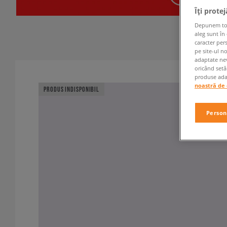
Îți prote
Depunem toate
aleg sunt în
caracter per
pe site-ul n
adaptate nev
oricând setă
produse adap
noastră de 
PRODUS INDISPONIBIL
Person