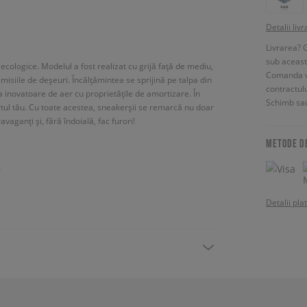
Detalii livr
Livrarea? 
sub aceas
ecologice. Modelul a fost realizat cu grijă față de mediu,
Comanda vin
misiile de deșeuri. Încălțămintea se sprijină pe talpa din
contractul
a inovatoare de aer cu proprietățile de amortizare. În
Schimb sau
ortul tău. Cu toate acestea, sneakerșii se remarcă nu doar
avaganți și, fără îndoială, fac furori!
METODE D
r
Detalii pla