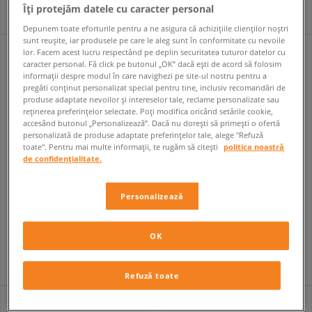
Îți protejăm datele cu caracter personal
Depunem toate eforturile pentru a ne asigura că achizițiile clienților noștri
sunt reușite, iar produsele pe care le aleg sunt în conformitate cu nevoile
lor. Facem acest lucru respectând pe deplin securitatea tuturor datelor cu
caracter personal. Fă click pe butonul „OK” dacă ești de acord să folosim
informații despre modul în care navighezi pe site-ul nostru pentru a
pregăti conținut personalizat special pentru tine, inclusiv recomandări de
produse adaptate nevoilor și intereselor tale, reclame personalizate sau
reținerea preferințelor selectate. Poți modifica oricând setările cookie,
accesând butonul „Personalizează”. Dacă nu dorești să primești o ofertă
personalizată de produse adaptate preferințelor tale, alege "Refuză
toate". Pentru mai multe informații, te rugăm să citești
politica noastră
de confidențialitate.
Personalizează
NIKE W BLAZER MID '77 NEXT NATURE
NIKE BLAZER MID '77
femei
copii
364,99 RON
269,99 RON
549,99 RON
449,99 RON
OK
374,99 RON
- cel mai mic preț
449,99 RON
- cel mai mic preț
Refuză toate