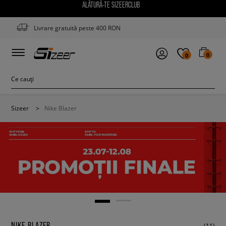
ALĂTURĂ-TE SIZEERCLUB
Livrare gratuită peste 400 RON
0
0
Sizeer
>
Nike Blazer
NIKE BLAZER
(11)