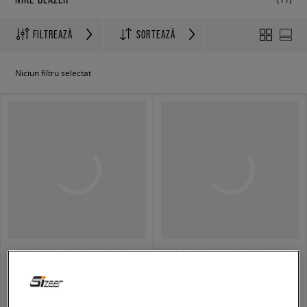
FILTREAZĂ
SORTEAZĂ
Niciun filtru selectat
NIKE BLAZER LOW '77 VINTAGE
NIKE BLAZER MID '77 NEXT NATURE
femei
femei
284,99 RON
329,99 RON
499,99 RON
549,99 RON
294,99 RON
- cel mai mic preț
354,99 RON
- cel mai mic preț