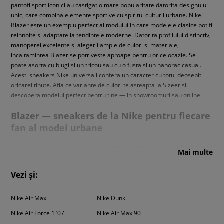
pantofi sport iconici au castigat o mare popularitate datorita designului
unic, care combina elemente sportive cu spiritul culturii urbane. Nike
Blazer este un exemplu perfect al modului in care modelele clasice pot fi
reinnoite si adaptate la tendintele moderne. Datorita profilului distinctiv,
manoperei excelente si alegerii ample de culori si materiale,
incaltamintea Blazer se potriveste aproape pentru orice ocazie. Se
poate asorta cu blugi si un tricou sau cu o fusta si un hanorac casual.
Acesti
sneakers Nike
universali confera un caracter cu totul deosebit
oricarei tinute. Afla ce variante de culori te asteapta la Sizeer si
descopera modelul perfect pentru tine — in showroomuri sau online.
Blazer — sneakers de la Nike pentru fiecare
fan al modei urbane
La Sizeer gasesti sneaksers pentru femei, barbati, adolescenti si juniori
Mai multe
din seria Blazer. Brandul Nike incanta de multi ani prin manopera
precisa, produsele de inalta calitate si designul original. Modelele Blazer
Vezi și:
nu fac exceptie. Profilul inconfundabil va atrage atentia multor iubitori de
streetwear, iar structura confortabila te va face sa ramai un fan loial
pentru o perioada nedeterminata. Iti place sa-ti exprimi personalitatea
Nike Air Max
Nike Dunk
unica prin outfitul tau?
Nike Blazer
iti vine in ajutor! Gama variata de
Nike Air Force 1 ’07
Nike Air Max 90
culori si croieli permite sa-ti asortezi tinuta in functie de propriile