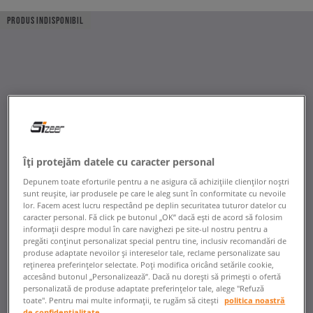
PRODUS INDISPONIBIL
Îți protejăm datele cu caracter personal
Depunem toate eforturile pentru a ne asigura că achizițiile clienților noștri
sunt reușite, iar produsele pe care le aleg sunt în conformitate cu nevoile
lor. Facem acest lucru respectând pe deplin securitatea tuturor datelor cu
caracter personal. Fă click pe butonul „OK” dacă ești de acord să folosim
informații despre modul în care navighezi pe site-ul nostru pentru a
pregăti conținut personalizat special pentru tine, inclusiv recomandări de
produse adaptate nevoilor și intereselor tale, reclame personalizate sau
reținerea preferințelor selectate. Poți modifica oricând setările cookie,
accesând butonul „Personalizează”. Dacă nu dorești să primești o ofertă
personalizată de produse adaptate preferințelor tale, alege "Refuză
toate". Pentru mai multe informații, te rugăm să citești
politica noastră
de confidențialitate.