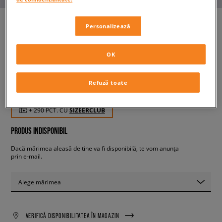
Personalizează
NIKE DUNK HIGH
OK
copii, sneakers
Refuză toate
289,99 RON
cu TVA
+ 290 PCT. CU
SIZEERCLUB
PRODUS INDISPONIBIL
Dacă mărimea aleasă de tine va fi disponibilă, te vom anunța
prin e-mail.
Alege mărimea
VERIFICĂ DISPONIBILITATEA ÎN MAGAZIN