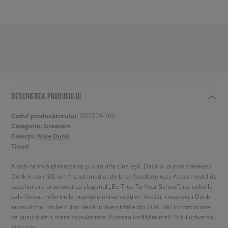
DESCRIEREA PRODUSULUI
Codul producătorului:
DB2179-109
Categorie:
Sneakers
Colecții:
Nike Dunk
Tineri
Arată-ne încălțămintea ta și vom afla cine ești. Dacă ai purtat sneakers
Dunk în anii '80, am fi știut imediat de la ce facultate ești. Acest model de
baschet era promovat cu sloganul „Be True To Your School”, iar culorile
sale făceau referire la nuanțele universităților. Astăzi, sneakerșii Dunk
au mult mai multe culori decât universitățile din SUA, dar în continuare
se bucură de o mare popularitate. Puterea încălțămintei? Stilul universal.
Și istoria.