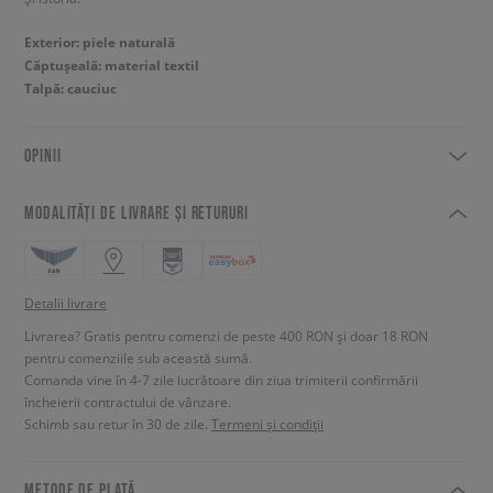
Exterior: piele naturală
Căptușeală: material textil
Talpă: cauciuc
OPINII
MODALITĂȚI DE LIVRARE ȘI RETURURI
Detalii livrare
Livrarea? Gratis pentru comenzi de peste 400 RON și doar 18 RON
pentru comenziile sub această sumă.
Comanda vine în 4-7 zile lucrătoare din ziua trimiterii confirmării
încheierii contractului de vânzare.
Schimb sau retur în 30 de zile.
Termeni și condiții
METODE DE PLATĂ