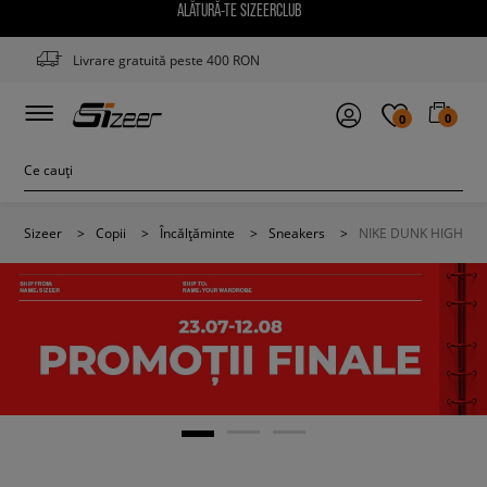
ALĂTURĂ-TE SIZEERCLUB
Livrare gratuită peste 400 RON
0
0
Sizeer
>
Copii
>
Încălțăminte
>
Sneakers
>
NIKE DUNK HIGH