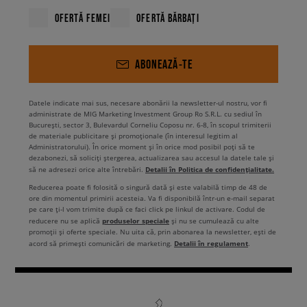
OFERTĂ FEMEI
OFERTĂ BĂRBAȚI
ABONEAZĂ-TE
Datele indicate mai sus, necesare abonării la newsletter-ul nostru, vor fi
administrate de MIG Marketing Investment Group Ro S.R.L. cu sediul în
București, sector 3, Bulevardul Corneliu Coposu nr. 6-8, în scopul trimiterii
de materiale publicitare și promoționale (în interesul legitim al
Administratorului). În orice moment și în orice mod posibil poți să te
dezabonezi, să soliciți ștergerea, actualizarea sau accesul la datele tale și
Detalii în Politica de confidențialitate.
să ne adresezi orice alte întrebări.
Reducerea poate fi folosită o singură dată și este valabilă timp de 48 de
ore din momentul primirii acesteia. Va fi disponibilă într-un e-mail separat
pe care ți-l vom trimite după ce faci click pe linkul de activare. Codul de
produselor speciale
reducere nu se aplică
și nu se cumulează cu alte
promoții și oferte speciale. Nu uita că, prin abonarea la newsletter, ești de
Detalii în regulament
acord să primești comunicări de marketing.
.