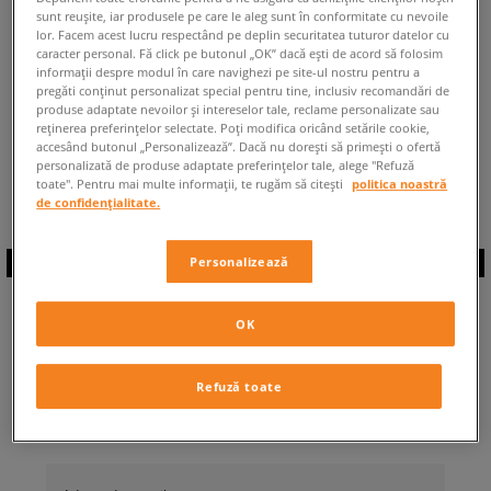
sunt reușite, iar produsele pe care le aleg sunt în conformitate cu nevoile
ÎNAPOI LA MAGAZIN
lor. Facem acest lucru respectând pe deplin securitatea tuturor datelor cu
caracter personal. Fă click pe butonul „OK” dacă ești de acord să folosim
informații despre modul în care navighezi pe site-ul nostru pentru a
pregăti conținut personalizat special pentru tine, inclusiv recomandări de
produse adaptate nevoilor și intereselor tale, reclame personalizate sau
reținerea preferințelor selectate. Poți modifica oricând setările cookie,
accesând butonul „Personalizează”. Dacă nu dorești să primești o ofertă
◾️ Sunt
0
produse din categoria
personalizată de produse adaptate preferințelor tale, alege "Refuză
Nike Dunk Retro
◾️
toate". Pentru mai multe informații, te rugăm să citești
politica noastră
de confidențialitate.
Personalizează
ABONEAZĂ-TE LA
OK
NEWSLETTER
Refuză toate
... și fii la curent cu Sizeer