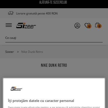
ALĂTURĂ-TE SIZEERCLUB
Livrare gratuită peste 400 RON
0
0
Sizeer
>
Nike Dunk Retro
NIKE DUNK RETRO
Modifică conținutul termenului căutat. Folosește mai
Îți protejăm datele cu caracter personal
puține filtre.
Depunem toate eforturile pentru a ne asigura că achizițiile clienților noștri