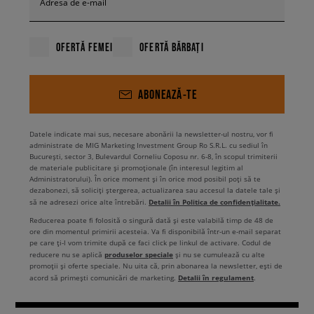
Adresa de e-mail
OFERTĂ FEMEI
OFERTĂ BĂRBAȚI
ABONEAZĂ-TE
Datele indicate mai sus, necesare abonării la newsletter-ul nostru, vor fi
administrate de MIG Marketing Investment Group Ro S.R.L. cu sediul în
București, sector 3, Bulevardul Corneliu Coposu nr. 6-8, în scopul trimiterii
de materiale publicitare și promoționale (în interesul legitim al
Administratorului). În orice moment și în orice mod posibil poți să te
dezabonezi, să soliciți ștergerea, actualizarea sau accesul la datele tale și
Detalii în Politica de confidențialitate.
să ne adresezi orice alte întrebări.
Reducerea poate fi folosită o singură dată și este valabilă timp de 48 de
ore din momentul primirii acesteia. Va fi disponibilă într-un e-mail separat
pe care ți-l vom trimite după ce faci click pe linkul de activare. Codul de
produselor speciale
reducere nu se aplică
și nu se cumulează cu alte
promoții și oferte speciale. Nu uita că, prin abonarea la newsletter, ești de
Detalii în regulament
acord să primești comunicări de marketing.
.