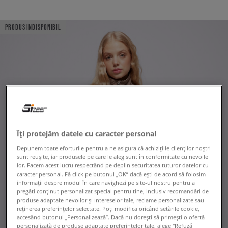
PRODUS INDISPONIBIL
Îți protejăm datele cu caracter personal
Depunem toate eforturile pentru a ne asigura că achizițiile clienților noștri
sunt reușite, iar produsele pe care le aleg sunt în conformitate cu nevoile
lor. Facem acest lucru respectând pe deplin securitatea tuturor datelor cu
caracter personal. Fă click pe butonul „OK” dacă ești de acord să folosim
informații despre modul în care navighezi pe site-ul nostru pentru a
pregăti conținut personalizat special pentru tine, inclusiv recomandări de
produse adaptate nevoilor și intereselor tale, reclame personalizate sau
reținerea preferințelor selectate. Poți modifica oricând setările cookie,
accesând butonul „Personalizează”. Dacă nu dorești să primești o ofertă
personalizată de produse adaptate preferințelor tale, alege "Refuză