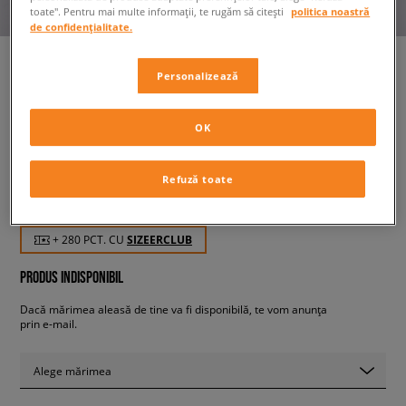
toate". Pentru mai multe informații, te rugăm să citești
politica noastră
de confidențialitate.
Personalizează
NIKE JACHETĂ W NSW
EVRTHNG WVN JKT
OK
femei, geci
Refuză toate
279,99 RON
cu TVA
+ 280 PCT. CU
SIZEERCLUB
PRODUS INDISPONIBIL
Dacă mărimea aleasă de tine va fi disponibilă, te vom anunța
prin e-mail.
Alege mărimea