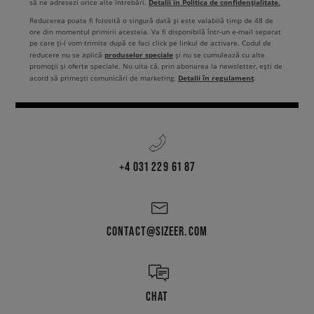
Detalii în Politica de confidențialitate.
să ne adresezi orice alte întrebări.
Reducerea poate fi folosită o singură dată și este valabilă timp de 48 de
ore din momentul primirii acesteia. Va fi disponibilă într-un e-mail separat
pe care ți-l vom trimite după ce faci click pe linkul de activare. Codul de
produselor speciale
reducere nu se aplică
și nu se cumulează cu alte
promoții și oferte speciale. Nu uita că, prin abonarea la newsletter, ești de
Detalii în regulament
acord să primești comunicări de marketing.
.
+4 031 229 61 87
CONTACT@SIZEER.COM
CHAT