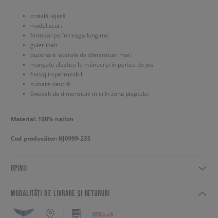
croială lejeră
model scurt
fermoar pe întreaga lungime
guler înalt
buzunare laterale de dimensiuni mari
manșete elastice la mâneci și în partea de jos
finisaj impermeabil
culoare neutră
Swoosh de dimensiuni mici în zona pieptului
Material: 100% nailon
Cod producător: HJ0999-233
OPINII
MODALITĂȚI DE LIVRARE ȘI RETURURI