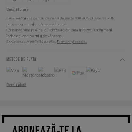
Detalii livrare
Livrarea? Gratis pentru comenzi de peste 400 RON și doar 18 RON
pentru comenziile sub această sumă.
Comanda vine în 4-7 zile lucrătoare din ziua trimiterii confirmării
încheierii contractului de vânzare.
Schimb sau retur în 30 de zile.
Termeni și condiții
METODE DE PLATĂ
Detalii plată
ABONEAZĂ-TE LA