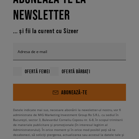
NEWSLETTER
... și fii la curent cu Sizeer
Adresa de e-mail
OFERTĂ FEMEI
OFERTĂ BĂRBAȚI
ABONEAZĂ-TE
Datele indicate mai sus, necesare abonării la newsletter-ul nostru, vor fi
administrate de MIG Marketing Investment Group Ro S.R.L. cu sediul în
București, sector 3, Bulevardul Corneliu Coposu nr. 6-8, în scopul trimiterii
de materiale publicitare și promoționale (în interesul legitim al
Administratorului). În orice moment și în orice mod posibil poți să te
dezabonezi, să soliciți ștergerea, actualizarea sau accesul la datele tale și