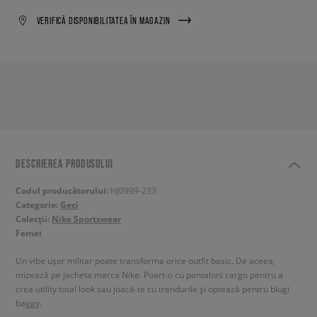
VERIFICĂ DISPONIBILITATEA ÎN MAGAZIN
DESCRIEREA PRODUSULUI
Codul producătorului:
HJ0999-233
Categorie:
Geci
Colecții:
Nike Sportswear
Femei
Un vibe ușor militar poate transforma orice outfit basic. De aceea,
mizează pe jacheta marca Nike. Poart-o cu pantaloni cargo pentru a
crea utility total look sau joacă-te cu trendurile și optează pentru blugi
baggy.