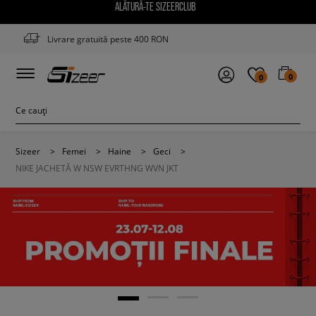
ALĂTURĂ-TE SIZEERCLUB
Livrare gratuită peste 400 RON
0
0
Sizeer
>
Femei
>
Haine
>
Geci
>
NIKE JACHETĂ W NSW EVRTHNG WVN JKT