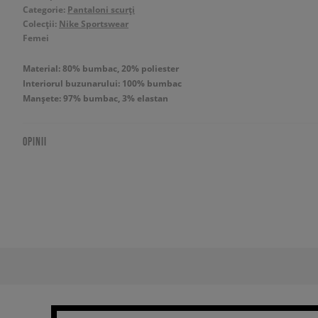
Categorie:
Pantaloni scurți
Colecții:
Nike Sportswear
Femei
Material: 80% bumbac, 20% poliester
Interiorul buzunarului: 100% bumbac
Manșete: 97% bumbac, 3% elastan
OPINII