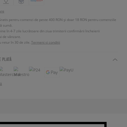
are
Gratis pentru comenzi de peste 400 RON și doar 18 RON pentru comenziile
tă sumă.
e în 4-7 zile lucrătoare din ziua trimiterii confirmării încheierii
ui de vânzare.
 retur în 30 de zile.
Termeni și condiții
E PLATĂ
tă