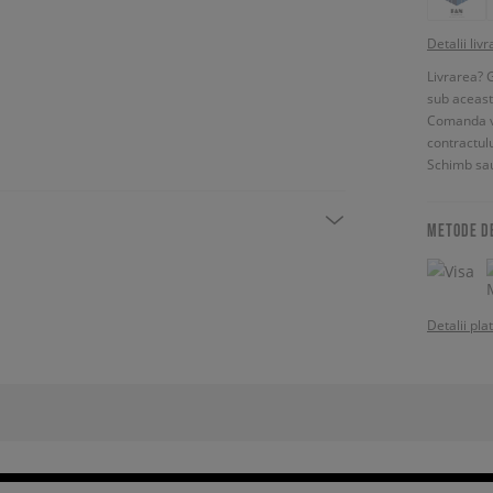
Detalii livr
Livrarea? 
sub aceas
Comanda vin
contractul
Schimb sau
METODE D
Detalii pla