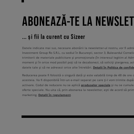
ABONEAZĂ-TE LA NEWSLE
... și fii la curent cu Sizeer
Datele indicate mai sus, necesare abonării la newsletter-ul nostru, vor fi ad
Investment Group Ro S.R.L. cu sediul în București, sector 3, Bulevardul Corneli
trimiterii de materiale publicitare și promoționale (în interesul legitim al Admi
moment și în orice mod posibil poți să te dezabonezi, să soliciți ștergerea, ac
Detalii în Politica de confid
datele tale și să ne adresezi orice alte întrebări.
Reducerea poate fi folosită o singură dată și este valabilă timp de 48 de ore
acesteia. Va fi disponibilă într-un e-mail separat pe care ți-l vom trimite după 
produselor speciale
activare. Codul de reducere nu se aplică
și nu se cumulea
oferte speciale. Nu uita că, prin abonarea la newsletter, ești de acord să pri
Detalii în regulament
marketing.
.