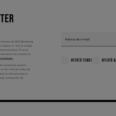
TTER
Adresa de e-mail
ministrate de MIG Marketing
u Coposu nr. 6-8, în scopul
nistratorului). În orice
tualizarea sau accesul la
ențialitate.
OFERTĂ FEMEI
OFERTĂ B
 din momentul primirii
ce faci click pe linkul de
ză cu alte promoții și
mești comunicări de