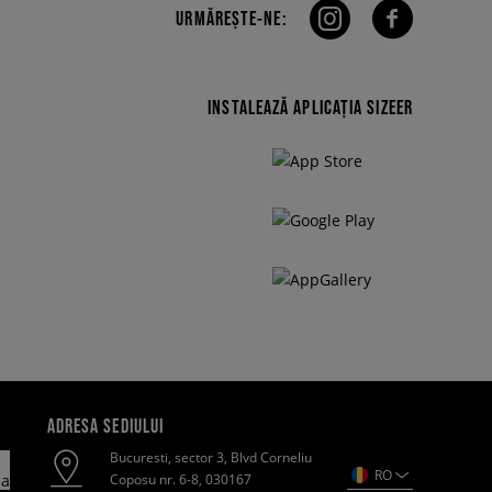
URMĂREȘTE-NE:
INSTALEAZĂ APLICAȚIA SIZEER
ADRESA SEDIULUI
Bucuresti, sector 3, Blvd Corneliu
RO
Coposu nr. 6-8, 030167