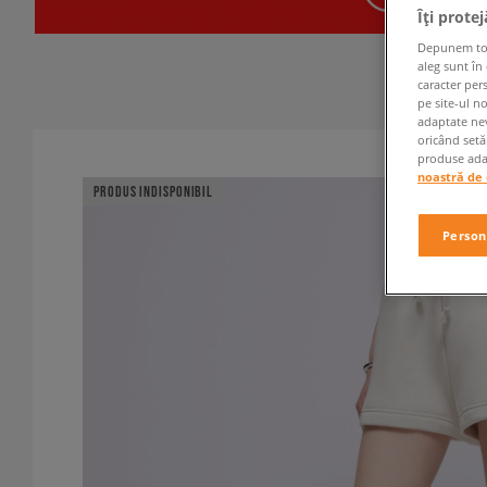
Îți prote
Depunem toate
aleg sunt în
caracter per
pe site-ul n
adaptate nev
oricând setă
produse adap
noastră de 
PRODUS INDISPONIBIL
Person