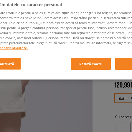
jăm datele cu caracter personal
 eforturile pentru a ne asigura că achizițiile clienților noștri sunt reușite, iar produsel
 conformitate cu nevoile lor. Facem acest lucru respectând pe deplin securitatea tuturor
sonal. Fă click pe butonul „OK” dacă ești de acord să folosim informații despre modul î
ostru pentru a pregăti conținut personalizat special pentru tine, inclusiv recomandări d
oilor și intereselor tale, reclame personalizate sau reținerea preferințelor selectate. Po
rile cookie, accesând butonul „Personalizează”. Dacă nu dorești să primești o ofertă pe
tate preferințelor tale, alege "Refuză toate". Pentru mai multe informații, te rugăm să 
confidențialitate.
NIKE P
FLC HR
alizează
Refuză toate
femei, pan
129,99
+ 1
Culoare: