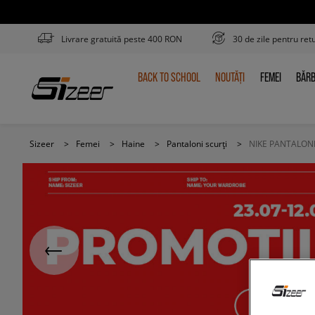
Livrare gratuită peste 400 RON
30 de zile pentru ret
BACK TO SCHOOL
NOUTĂȚI
FEMEI
BĂRB
BACK
NOUTĂȚI
FEMEI
BĂR
TO
SCHOOL
Sizeer
>
Femei
>
Haine
>
Pantaloni scurți
>
NIKE PANTALONI