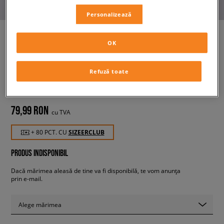
Personalizează
OK
NIKE TRICOU K NSW TEE TD
BOBA BOY
Refuză toate
copii, tricouri
79,99 RON
cu TVA
+ 80 PCT. CU
SIZEERCLUB
PRODUS INDISPONIBIL
Dacă mărimea aleasă de tine va fi disponibilă, te vom anunța
prin e-mail.
Alege mărimea