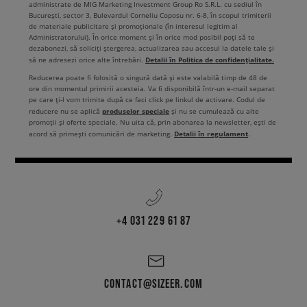
administrate de MIG Marketing Investment Group Ro S.R.L. cu sediul în
București, sector 3, Bulevardul Corneliu Coposu nr. 6-8, în scopul trimiterii
de materiale publicitare și promoționale (în interesul legitim al
Administratorului). În orice moment și în orice mod posibil poți să te
dezabonezi, să soliciți ștergerea, actualizarea sau accesul la datele tale și
Detalii în Politica de confidențialitate.
să ne adresezi orice alte întrebări.
Reducerea poate fi folosită o singură dată și este valabilă timp de 48 de
ore din momentul primirii acesteia. Va fi disponibilă într-un e-mail separat
pe care ți-l vom trimite după ce faci click pe linkul de activare. Codul de
produselor speciale
reducere nu se aplică
și nu se cumulează cu alte
promoții și oferte speciale. Nu uita că, prin abonarea la newsletter, ești de
Detalii în regulament
acord să primești comunicări de marketing.
.
+4 031 229 61 87
CONTACT@SIZEER.COM