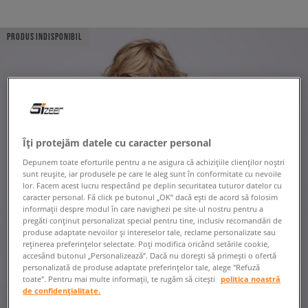
PRODUS INDISPONIBIL
Îți protejăm datele cu caracter personal
Depunem toate eforturile pentru a ne asigura că achizițiile clienților noștri
sunt reușite, iar produsele pe care le aleg sunt în conformitate cu nevoile
lor. Facem acest lucru respectând pe deplin securitatea tuturor datelor cu
caracter personal. Fă click pe butonul „OK” dacă ești de acord să folosim
informații despre modul în care navighezi pe site-ul nostru pentru a
pregăti conținut personalizat special pentru tine, inclusiv recomandări de
produse adaptate nevoilor și intereselor tale, reclame personalizate sau
reținerea preferințelor selectate. Poți modifica oricând setările cookie,
accesând butonul „Personalizează”. Dacă nu dorești să primești o ofertă
personalizată de produse adaptate preferințelor tale, alege "Refuză
toate". Pentru mai multe informații, te rugăm să citești
politica noastră
de confidențialitate.