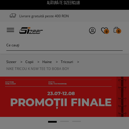
ALĂTURĂ-TE SIZEERCLUB
Livrare gratuită peste 400 RON
0
0
Sizeer
>
Copii
>
Haine
>
Tricouri
>
NIKE TRICOU K NSW TEE TD BOBA BOY