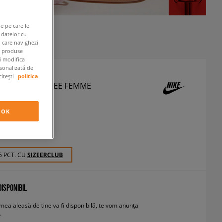
e pe care le
 datelor cu
n care navighezi
e produse
ți modifica
rsonalizată de
citești
politica
RICOU W NSW TEE FEMME
couri
OK
RON
cu TVA
5 PCT. CU
SIZEERCLUB
ISPONIBIL
ea aleasă de tine va fi disponibilă, te vom anunța
.