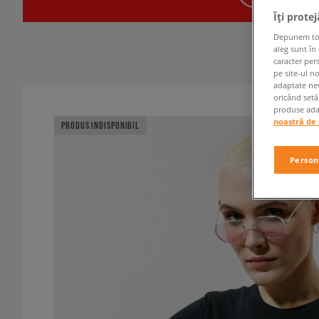
Îți prote
Depunem toate
aleg sunt în
caracter per
pe site-ul n
adaptate nev
oricând setă
produse adap
noastră de 
PRODUS INDISPONIBIL
Person