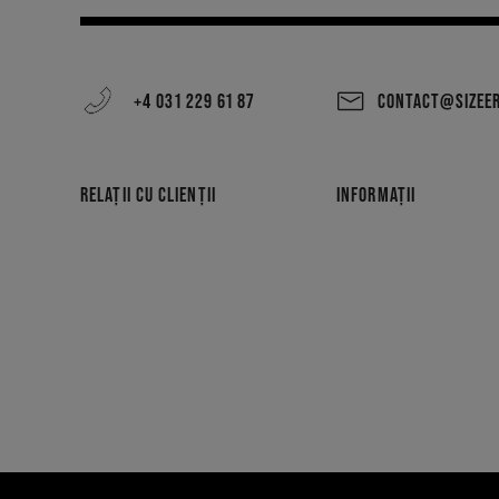
+4 031 229 61 87
CONTACT@SIZEE
RELAȚII CU CLIENȚII
INFORMAȚII