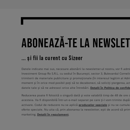
ABONEAZĂ-TE LA NEWSLE
... și fii la curent cu Sizeer
Datele indicate mai sus, necesare abonării la newsletter-ul nostru, vor fi ad
Investment Group Ro S.R.L. cu sediul în București, sector 3, Bulevardul Corneli
trimiterii de materiale publicitare și promoționale (în interesul legitim al Admi
moment și în orice mod posibil poți să te dezabonezi, să soliciți ștergerea, ac
Detalii în Politica de confid
datele tale și să ne adresezi orice alte întrebări.
Reducerea poate fi folosită o singură dată și este valabilă timp de 48 de ore
acesteia. Va fi disponibilă într-un e-mail separat pe care ți-l vom trimite după 
produselor speciale
activare. Codul de reducere nu se aplică
și nu se cumulea
oferte speciale. Nu uita că, prin abonarea la newsletter, ești de acord să pri
Detalii în regulament
marketing.
.