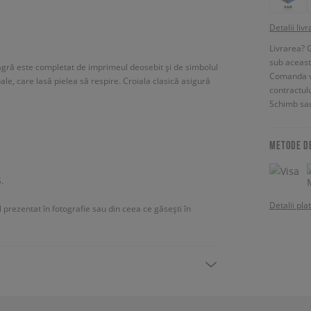
Detalii livr
Livrarea? 
sub aceas
neagră este completat de imprimeul deosebit și de simbolul
Comanda vin
le, care lasă pielea să respire. Croiala clasică asigură
contractul
Schimb sau
METODE D
.
Detalii pla
ul prezentat în fotografie sau din ceea ce găsești în