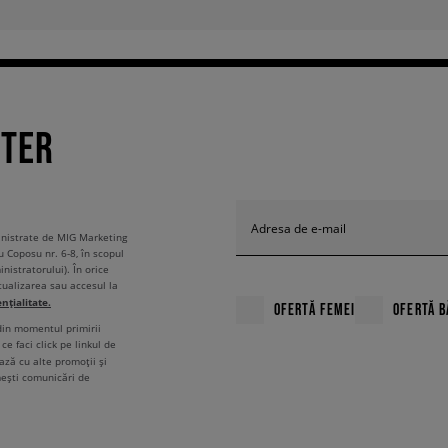
TTER
Adresa de e-mail
ministrate de MIG Marketing
u Coposu nr. 6-8, în scopul
nistratorului). În orice
tualizarea sau accesul la
ențialitate.
OFERTĂ FEMEI
OFERTĂ B
 din momentul primirii
ce faci click pe linkul de
ză cu alte promoții și
mești comunicări de