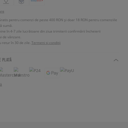
are
Gratis pentru comenzi de peste 400 RON și doar 18 RON pentru comenziile
tă sumă.
e în 4-7 zile lucrătoare din ziua trimiterii confirmării încheierii
ui de vânzare.
 retur în 30 de zile.
Termeni și condiții
E PLATĂ
tă