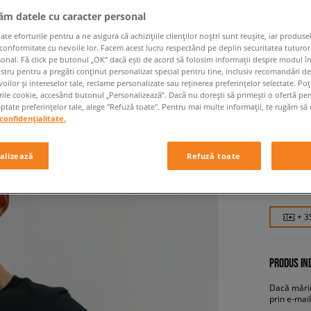
jăm datele cu caracter personal
 eforturile pentru a ne asigura că achizițiile clienților noștri sunt reușite, iar produsel
 conformitate cu nevoile lor. Facem acest lucru respectând pe deplin securitatea tuturor
sonal. Fă click pe butonul „OK” dacă ești de acord să folosim informații despre modul î
ostru pentru a pregăti conținut personalizat special pentru tine, inclusiv recomandări d
oilor și intereselor tale, reclame personalizate sau reținerea preferințelor selectate. Po
rile cookie, accesând butonul „Personalizează”. Dacă nu dorești să primești o ofertă pe
tate preferințelor tale, alege "Refuză toate". Pentru mai multe informații, te rugăm să 
NIKE T
confidențialitate.
femei, tri
alizează
Refuză toate
34,99 
+ 3
PRODUS IND
Dacă mărim
prin e-mail