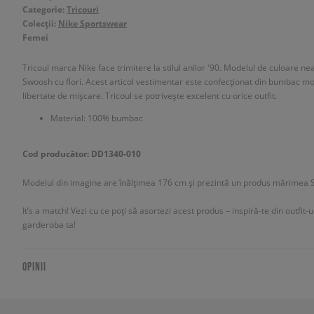
Categorie:
Tricouri
Colecții:
Nike Sportswear
Femei
Tricoul marca Nike face trimitere la stilul anilor '90. Modelul de culoare 
Swoosh cu flori. Acest articol vestimentar este confecționat din bumbac moa
libertate de mișcare. Tricoul se potrivește excelent cu orice outfit.
Material: 100% bumbac
Cod producător: DD1340-010
Modelul din imagine are înălțimea 176 cm și prezintă un produs mărimea S
It’s a match! Vezi cu ce poți să asortezi acest produs – inspiră-te din outfit-
garderoba ta!
OPINII