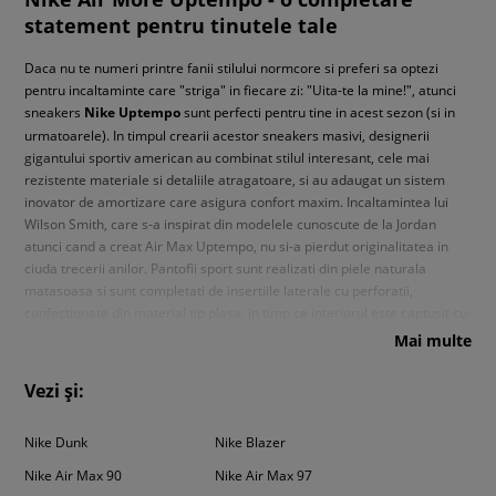
statement pentru tinutele tale
Daca nu te numeri printre fanii stilului normcore si preferi sa optezi
pentru incaltaminte care "striga" in fiecare zi: "Uita-te la mine!", atunci
sneakers
Nike Uptempo
sunt perfecti pentru tine in acest sezon (si in
urmatoarele). In timpul crearii acestor sneakers masivi, designerii
gigantului sportiv american au combinat stilul interesant, cele mai
rezistente materiale si detaliile atragatoare, si au adaugat un sistem
inovator de amortizare care asigura confort maxim. Incaltamintea lui
Wilson Smith, care s-a inspirat din modelele cunoscute de la Jordan
atunci cand a creat Air Max Uptempo, nu si-a pierdut originalitatea in
ciuda trecerii anilor. Pantofii sport sunt realizati din piele naturala
matasoasa si sunt completati de insertiile laterale cu perforatii,
confectionate din material tip plasa, in timp ce interiorul este captusit cu
material textil moale pentru a proteja pielea picioarelor de bataturi.
Mai multe
Sneakersii masivi se sprijina pe talpa alcatuita din doua straturi. Talpa
intermediara este prevazuta cu tehnologia Max Air. Datorita sistemului
Vezi și:
amortizare bazat pe perna de aer complet umpluta cu aer comprimat, te
poti bucura de amortizarea eficienta a socurilor, lejeritatea excelenta si
Nike Dunk
Nike Blazer
restituirea energiei folosite la fiecare pas. Simbolul iconic
Nike
Swoosh a
fost inlocuit cu imprimeul graffiti in stilul anilor '90, astfel incat sa atragi
Nike Air Max 90
Nike Air Max 97
privirile, iar in locul sistemului clasic de insiretare gasesti sireturi