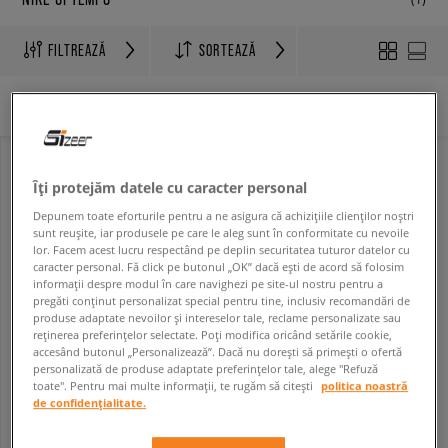
FILTREAZĂ
SORTEAZĂ
Niciun filtru selectat
Îți protejăm datele cu caracter personal
Depunem toate eforturile pentru a ne asigura că achizițiile clienților noștri
sunt reușite, iar produsele pe care le aleg sunt în conformitate cu nevoile
lor. Facem acest lucru respectând pe deplin securitatea tuturor datelor cu
caracter personal. Fă click pe butonul „OK” dacă ești de acord să folosim
informații despre modul în care navighezi pe site-ul nostru pentru a
pregăti conținut personalizat special pentru tine, inclusiv recomandări de
produse adaptate nevoilor și intereselor tale, reclame personalizate sau
reținerea preferințelor selectate. Poți modifica oricând setările cookie,
accesând butonul „Personalizează”. Dacă nu dorești să primești o ofertă
personalizată de produse adaptate preferințelor tale, alege "Refuză
NIKE AIR MORE UPTEMPO LOW
toate". Pentru mai multe informații, te rugăm să citești
politica noastră
bărbați
de confidențialitate.
689,99 RON
849,99 RON
699,99 RON
- cel mai mic preț