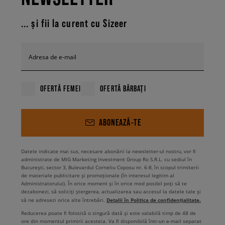
... și fii la curent cu Sizeer
Adresa de e-mail
OFERTĂ FEMEI
OFERTĂ BĂRBAȚI
ABONEAZĂ-TE
Datele indicate mai sus, necesare abonării la newsletter-ul nostru, vor fi
administrate de MIG Marketing Investment Group Ro S.R.L. cu sediul în
București, sector 3, Bulevardul Corneliu Coposu nr. 6-8, în scopul trimiterii
de materiale publicitare și promoționale (în interesul legitim al
Administratorului). În orice moment și în orice mod posibil poți să te
dezabonezi, să soliciți ștergerea, actualizarea sau accesul la datele tale și
Detalii în Politica de confidențialitate.
să ne adresezi orice alte întrebări.
Reducerea poate fi folosită o singură dată și este valabilă timp de 48 de
ore din momentul primirii acesteia. Va fi disponibilă într-un e-mail separat