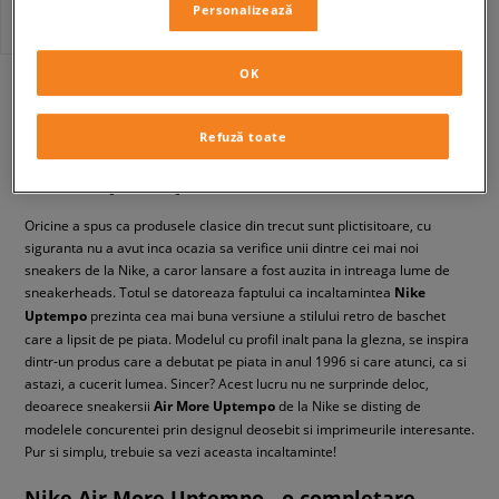
Personalizează
OK
din
1
Refuză toate
Nike Uptempo
Oricine a spus ca produsele clasice din trecut sunt plictisitoare, cu
siguranta nu a avut inca ocazia sa verifice unii dintre cei mai noi
sneakers de la Nike, a caror lansare a fost auzita in intreaga lume de
sneakerheads. Totul se datoreaza faptului ca incaltamintea
Nike
Uptempo
prezinta cea mai buna versiune a stilului retro de baschet
care a lipsit de pe piata. Modelul cu profil inalt pana la glezna, se inspira
dintr-un produs care a debutat pe piata in anul 1996 si care atunci, ca si
astazi, a cucerit lumea. Sincer? Acest lucru nu ne surprinde deloc,
deoarece sneakersii
Air More Uptempo
de la Nike se disting de
modelele concurentei prin designul deosebit si imprimeurile interesante.
Pur si simplu, trebuie sa vezi aceasta incaltaminte!
Nike Air More Uptempo - o completare