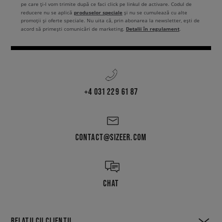
pe care ți-l vom trimite după ce faci click pe linkul de activare. Codul de
produselor speciale
reducere nu se aplică
și nu se cumulează cu alte
promoții și oferte speciale. Nu uita că, prin abonarea la newsletter, ești de
Detalii în regulament
acord să primești comunicări de marketing.
.
+4 031 229 61 87
CONTACT@SIZEER.COM
CHAT
RELAȚII CU CLIENȚII