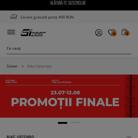
ALĂTURĂ-TE SIZEERCLUB
Livrare gratuită peste 400 RON
0
0
Sizeer
>
Nike Uptempo
NIKE UPTEMPO
(1)