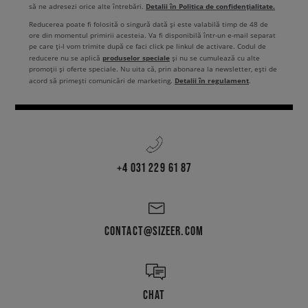
Detalii în Politica de confidențialitate.
să ne adresezi orice alte întrebări.
Reducerea poate fi folosită o singură dată și este valabilă timp de 48 de
ore din momentul primirii acesteia. Va fi disponibilă într-un e-mail separat
pe care ți-l vom trimite după ce faci click pe linkul de activare. Codul de
produselor speciale
reducere nu se aplică
și nu se cumulează cu alte
promoții și oferte speciale. Nu uita că, prin abonarea la newsletter, ești de
Detalii în regulament
acord să primești comunicări de marketing.
.
+4 031 229 61 87
CONTACT@SIZEER.COM
CHAT