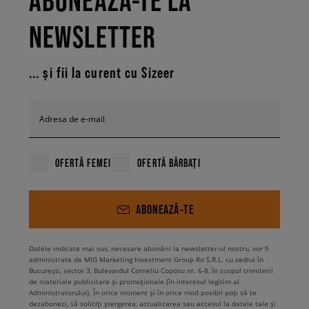
ABONEAZĂ-TE LA
NEWSLETTER
... și fii la curent cu Sizeer
Adresa de e-mail
OFERTĂ FEMEI
OFERTĂ BĂRBAȚI
ABONEAZĂ-TE
Datele indicate mai sus, necesare abonării la newsletter-ul nostru, vor fi
administrate de MIG Marketing Investment Group Ro S.R.L. cu sediul în
București, sector 3, Bulevardul Corneliu Coposu nr. 6-8, în scopul trimiterii
de materiale publicitare și promoționale (în interesul legitim al
Administratorului). În orice moment și în orice mod posibil poți să te
dezabonezi, să soliciți ștergerea, actualizarea sau accesul la datele tale și