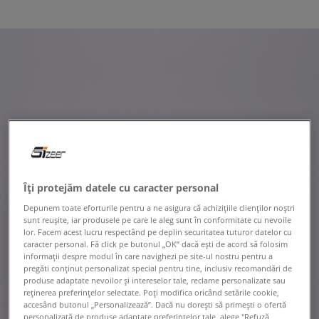
Îți protejăm datele cu caracter personal
Depunem toate eforturile pentru a ne asigura că achizițiile clienților noștri
sunt reușite, iar produsele pe care le aleg sunt în conformitate cu nevoile
lor. Facem acest lucru respectând pe deplin securitatea tuturor datelor cu
caracter personal. Fă click pe butonul „OK” dacă ești de acord să folosim
informații despre modul în care navighezi pe site-ul nostru pentru a
pregăti conținut personalizat special pentru tine, inclusiv recomandări de
produse adaptate nevoilor și intereselor tale, reclame personalizate sau
reținerea preferințelor selectate. Poți modifica oricând setările cookie,
accesând butonul „Personalizează”. Dacă nu dorești să primești o ofertă
personalizată de produse adaptate preferințelor tale, alege "Refuză