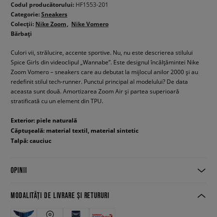
Codul producătorului:
HF1553-201
Categorie:
Sneakers
Colecții:
Nike Zoom
Nike Vomero
Bărbați
Culori vii, strălucire, accente sportive. Nu, nu este descrierea stilului
Spice Girls din videoclipul „Wannabe”. Este designul încălțămintei Nike
Zoom Vomero – sneakers care au debutat la mijlocul anilor 2000 și au
redefinit stilul tech-runner. Punctul principal al modelului? De data
aceasta sunt două. Amortizarea Zoom Air și partea superioară
stratificată cu un element din TPU.
Exterior: piele naturală
Căptușeală: material textil, material sintetic
Talpă: cauciuc
OPINII
MODALITĂȚI DE LIVRARE ȘI RETURURI