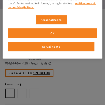
toate". Pentru mai multe informații, te rugăm să citești
politica noastră
de confidențialitate.
Personalizează
NIKE ZOOM VOMERO 5
bărbați, sneakers
OK
463,99 RON
Refuză toate
cu TVA
499,99 RON
-7%
(Cel mai mic preț din ultimele 30 de zile înainte de
reducere)
799,99 RON
-42%
(Prețul inițial)
+ 464 PCT. CU
SIZEERCLUB
Culoare:
bej