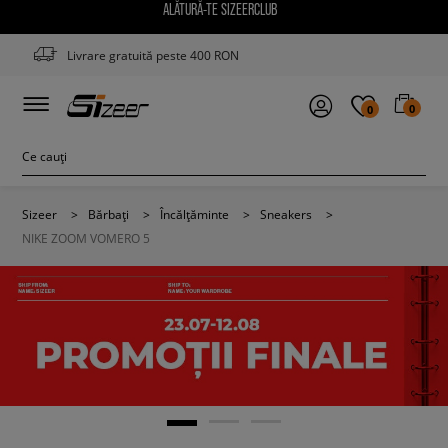
ALĂTURĂ-TE SIZEERCLUB
Livrare gratuită peste 400 RON
0
0
Sizeer
>
Bărbați
>
Încălțăminte
>
Sneakers
>
NIKE ZOOM VOMERO 5