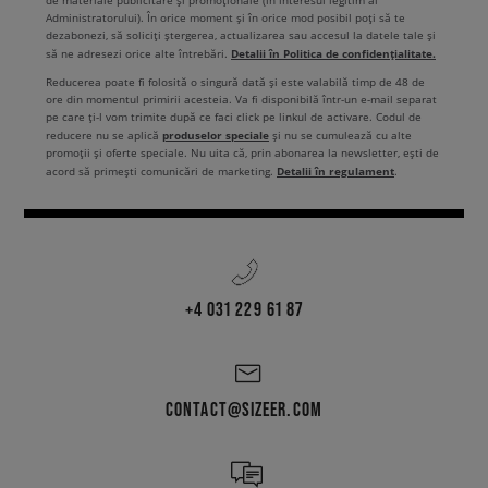
de materiale publicitare și promoționale (în interesul legitim al
Administratorului). În orice moment și în orice mod posibil poți să te
dezabonezi, să soliciți ștergerea, actualizarea sau accesul la datele tale și
Detalii în Politica de confidențialitate.
să ne adresezi orice alte întrebări.
Reducerea poate fi folosită o singură dată și este valabilă timp de 48 de
ore din momentul primirii acesteia. Va fi disponibilă într-un e-mail separat
pe care ți-l vom trimite după ce faci click pe linkul de activare. Codul de
produselor speciale
reducere nu se aplică
și nu se cumulează cu alte
promoții și oferte speciale. Nu uita că, prin abonarea la newsletter, ești de
Detalii în regulament
acord să primești comunicări de marketing.
.
+4 031 229 61 87
CONTACT@SIZEER.COM