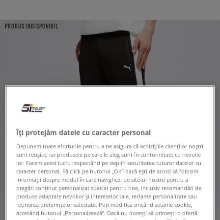
PRODUS INDISPONIBIL
Îți protejăm datele cu caracter personal
Depunem toate eforturile pentru a ne asigura că achizițiile clienților noștri
sunt reușite, iar produsele pe care le aleg sunt în conformitate cu nevoile
lor. Facem acest lucru respectând pe deplin securitatea tuturor datelor cu
caracter personal. Fă click pe butonul „OK” dacă ești de acord să folosim
informații despre modul în care navighezi pe site-ul nostru pentru a
pregăti conținut personalizat special pentru tine, inclusiv recomandări de
produse adaptate nevoilor și intereselor tale, reclame personalizate sau
reținerea preferințelor selectate. Poți modifica oricând setările cookie,
accesând butonul „Personalizează”. Dacă nu dorești să primești o ofertă