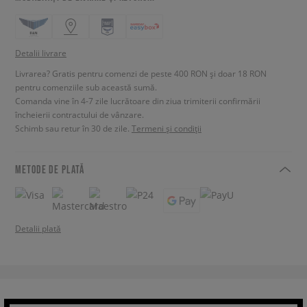
Detalii livrare
Livrarea? Gratis pentru comenzi de peste 400 RON și doar 18 RON
pentru comenziile sub această sumă.
Comanda vine în 4-7 zile lucrătoare din ziua trimiterii confirmării
încheierii contractului de vânzare.
Schimb sau retur în 30 de zile.
Termeni și condiții
METODE DE PLATĂ
Detalii plată