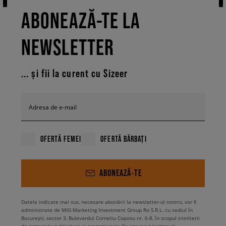
ABONEAZĂ-TE LA
NEWSLETTER
... și fii la curent cu Sizeer
Adresa de e-mail
OFERTĂ FEMEI
OFERTĂ BĂRBAȚI
ABONEAZĂ-TE
Datele indicate mai sus, necesare abonării la newsletter-ul nostru, vor fi
administrate de MIG Marketing Investment Group Ro S.R.L. cu sediul în
București, sector 3, Bulevardul Corneliu Coposu nr. 6-8, în scopul trimiterii