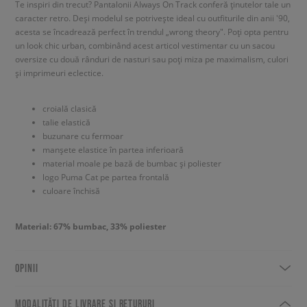
Te inspiri din trecut? Pantalonii Always On Track conferă ținutelor tale un
caracter retro. Deși modelul se potrivește ideal cu outfiturile din anii '90,
acesta se încadrează perfect în trendul „wrong theory". Poți opta pentru
un look chic urban, combinând acest articol vestimentar cu un sacou
oversize cu două rânduri de nasturi sau poți miza pe maximalism, culori
și imprimeuri eclectice.
croială clasică
talie elastică
buzunare cu fermoar
manșete elastice în partea inferioară
material moale pe bază de bumbac și poliester
logo Puma Cat pe partea frontală
culoare închisă
Material: 67% bumbac, 33% poliester
OPINII
MODALITĂȚI DE LIVRARE ȘI RETURURI