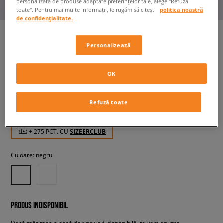
personalizată de produse adaptate preferințelor tale, alege "Refuză
toate". Pentru mai multe informații, te rugăm să citești
politica noastră
de confidențialitate.
Personalizează
PUMA PANTALONI T7 ALWAYS
ON TRACK PANTS DK CL
OK
bărbați, pantaloni
Refuză toate
274,99 RON
cu TVA
+ 275 PCT. CU
SIZEERCLUB
Culoare:
negru
PRODUS INDISPONIBIL
Dacă mărimea aleasă de tine va fi disponibilă, te vom anunța