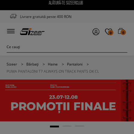
ALĂTURĂ-TE SIZEERCLUB
Livrare gratuită peste 400 RON
0
0
Sizeer
>
Bărbați
>
Haine
>
Pantaloni
>
PUMA PANTALONI T7 ALWAYS ON TRACK PANTS DK CL