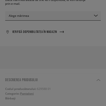
prin e-mail.
Alege mărimea
VERIFICĂ DISPONIBILITATEA ÎN MAGAZIN
DESCRIEREA PRODUSULUI
Codul producătorului:
629588 01
Categorie:
Pantaloni
Bărbați