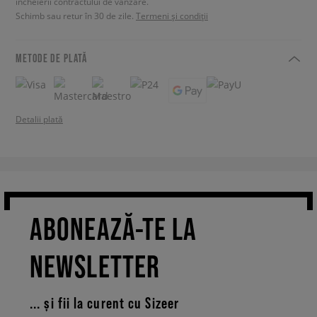
încheierii contractului de vânzare.
Schimb sau retur în 30 de zile.
Termeni și condiții
METODE DE PLATĂ
Detalii plată
ABONEAZĂ-TE LA
NEWSLETTER
... și fii la curent cu Sizeer