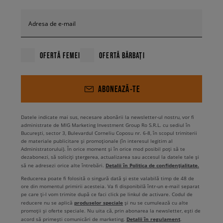
Adresa de e-mail
OFERTĂ FEMEI
OFERTĂ BĂRBAȚI
ABONEAZĂ-TE
Datele indicate mai sus, necesare abonării la newsletter-ul nostru, vor fi
administrate de MIG Marketing Investment Group Ro S.R.L. cu sediul în
București, sector 3, Bulevardul Corneliu Coposu nr. 6-8, în scopul trimiterii
de materiale publicitare și promoționale (în interesul legitim al
Administratorului). În orice moment și în orice mod posibil poți să te
dezabonezi, să soliciți ștergerea, actualizarea sau accesul la datele tale și
Detalii în Politica de confidențialitate.
să ne adresezi orice alte întrebări.
Reducerea poate fi folosită o singură dată și este valabilă timp de 48 de
ore din momentul primirii acesteia. Va fi disponibilă într-un e-mail separat
pe care ți-l vom trimite după ce faci click pe linkul de activare. Codul de
produselor speciale
reducere nu se aplică
și nu se cumulează cu alte
promoții și oferte speciale. Nu uita că, prin abonarea la newsletter, ești de
Detalii în regulament
acord să primești comunicări de marketing.
.