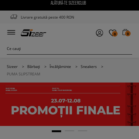
ALĂTURĂ-TE SIZEERCLUB
Livrare gratuită peste 400 RON
0
0
Sizeer
>
Bărbați
>
Încălțăminte
>
Sneakers
>
PUMA SLIPSTREAM