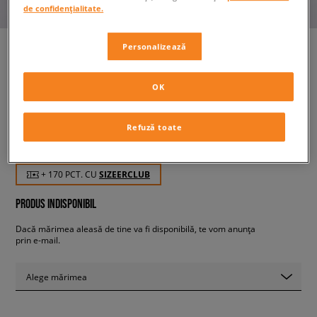
de confidențialitate.
Personalizează
PUMA SLIPSTREAM
OK
bărbați, sneakers
Refuză toate
169,99 RON
cu TVA
+ 170 PCT. CU
SIZEERCLUB
PRODUS INDISPONIBIL
Dacă mărimea aleasă de tine va fi disponibilă, te vom anunța
prin e-mail.
Alege mărimea