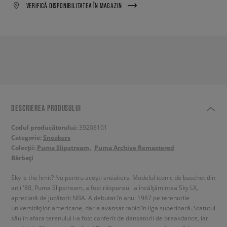
VERIFICĂ DISPONIBILITATEA ÎN MAGAZIN
DESCRIEREA PRODUSULUI
Codul producătorului:
39208101
Categorie:
Sneakers
Colecții:
Puma Slipstream
Puma Archive Remastered
Bărbați
Sky is the limit? Nu pentru acești sneakers. Modelul iconic de baschet din
anii '80, Puma Slipstream, a fost răspunsul la încălțămintea Sky LX,
apreciată de jucătorii NBA. A debutat în anul 1987 pe terenurile
universităților americane, dar a avansat rapid în liga superioară. Statutul
său în afara terenului i-a fost conferit de dansatorii de breakdance, iar