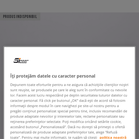
PRODUS INDISPONIBIL
Îți protejăm datele cu caracter personal
Depunem toate eforturile pentru a ne asigura că achizițiile clienților noștri
sunt reușite, iar produsele pe care le aleg sunt în conformitate cu nevoile
lor. Facem acest lucru respectând pe deplin securitatea tuturor datelor cu
caracter personal. Fă click pe butonul „OK” dacă ești de acord să folosim
informații despre modul în care navighezi pe site-ul nostru pentru a
pregăti conținut personalizat special pentru tine, inclusiv recomandări de
produse adaptate nevoilor și intereselor tale, reclame personalizate sau
reținerea preferințelor selectate. Poți modifica oricând setările cookie,
accesând butonul „Personalizează”. Dacă nu dorești să primești o ofertă
personalizată de produse adaptate preferințelor tale, alege "Refuză
toate". Pentru mai multe informații, te rugăm să citești
politica noastră