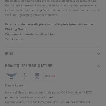
modelele Slipstream Snake și The Beast erau purtate de toată lumea.
Combinația interesantă dintre stilul de baschet și animal pattern este
încă la modă. Dar sneakerșii Slipstream nu se limitează doar la această
versiune – găsește-ți varianta preferată.
Exterior: piele naturală, piele naturală - piele întoarsă (Leather
Working Group)
Căptușeală: material textil reciclat
Talpă: cauciuc
OPINII
MODALITĂȚI DE LIVRARE ȘI RETURURI
Detalii livrare
Livrarea? Gratis pentru comenzi de peste 400 RON și doar 18 RON
pentru comenziile sub această sumă.
Comanda vine în 4-7 zile lucrătoare din ziua trimiterii confirmării